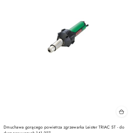
Dmuchawa gorącego powietrza zgrzewarka Leister TRIAC ST - do
dysz nasuwanych 141.227