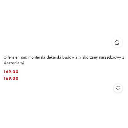
Ottensten pas monterski dekarski budowlany skórzany narzędziowy z
kieszeniami
169.00
Cena:
Cena:
169.00