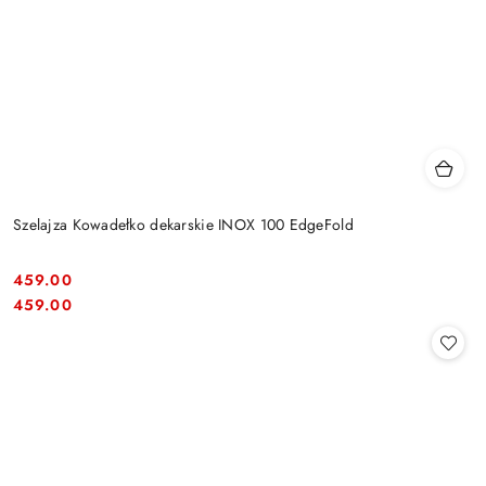
Szelajza Kowadełko dekarskie INOX 100 EdgeFold
459.00
Cena:
Cena:
459.00