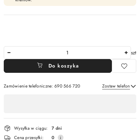
Ilość
szt
Do koszyka
Zamówienie telefoniczne: 690 566 720
Zostaw telefon
Dostępność
,
Wyślij
płatność
i
Wysyłka w ciągu:
7 dni
dostawa
Cena przesyłki:
0