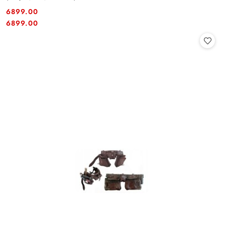
6899.00
Cena:
Cena:
6899.00