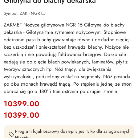
Gilotyna do blachy dekarska
Symbol:
ZAK - NGR1.5
ZAKMET Nożyce gilotynowe NGR 15 Gilotyna do blachy
dekarska - Gilotyna tnie systemem nożycowym. Stopniowe
odcinanie pasa blachy gwarantuje równe i dokładne cięcie,
bez uszkodzeń i zniekształceń krawędzi blachy. Nożyce nie
szczerbią i nie powodują fałdowania brzegów. Doskonale
nadają się do cięcia blach powlekanych, laminatów, płyt z
tworzyw sztucznych itp. Nóż tnący, dla zwiększenia
wytrzymałości, podzielony został na segmenty. Nóż posiada
po obu stronach krawędź tnącą. Po stępieniu jednej ze stron
obraca się go o 180° i tnie ostrzem po drugiej stronie.
cena:
10399.00
10399.00
Cena:
Program lojalnościowy dostępny jest tylko dla zalogowanych
klientów.