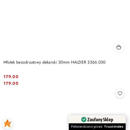
Młotek bezodrzutowy dekarski 30mm HALDER 3366.030
179.00
Cena:
Cena:
179.00
Zaufany Sklep
Potwierdzono przez:
Trustindex