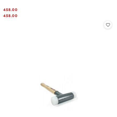
458.00
Cena:
Cena:
458.00