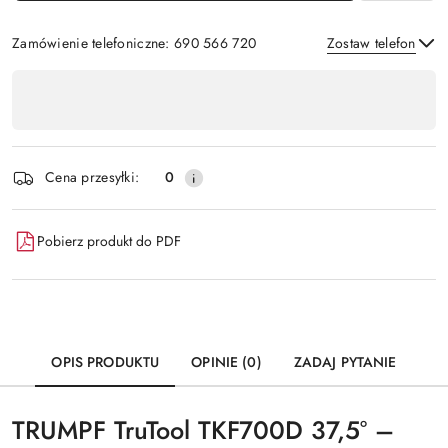
Zamówienie telefoniczne: 690 566 720
Zostaw telefon
Dostępność
,
Wyślij
płatność
i
Cena przesyłki:
0
dostawa
Pobierz produkt do PDF
OPIS PRODUKTU
OPINIE (0)
ZADAJ PYTANIE
TRUMPF TruTool TKF700D 37,5° –