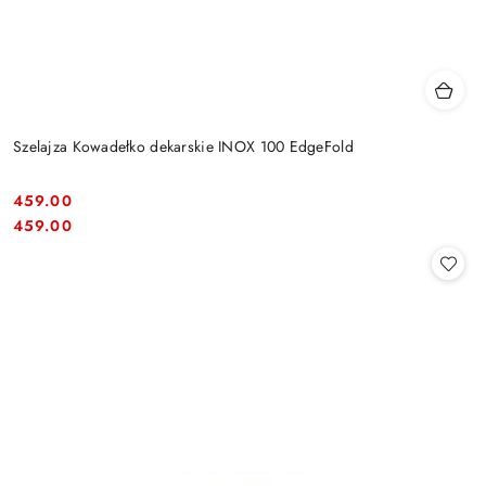
Szelajza Kowadełko dekarskie INOX 100 EdgeFold
459.00
Cena:
Cena:
459.00