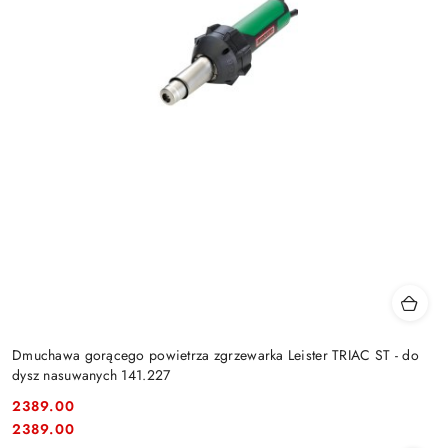
Dmuchawa gorącego powietrza zgrzewarka Leister TRIAC ST - do
dysz nasuwanych 141.227
2389.00
Cena:
Cena:
2389.00