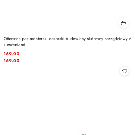
Ottensten pas monterski dekarski budowlany skórzany narzędziowy z
kieszeniami
169.00
Cena:
Cena:
169.00