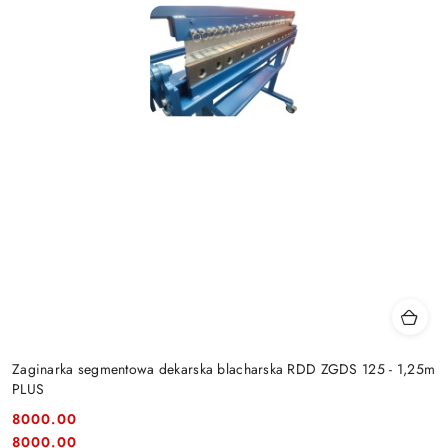
Zaginarka segmentowa dekarska blacharska RDD ZGDS 125 - 1,25m
PLUS
8000.00
Cena:
Cena:
8000.00