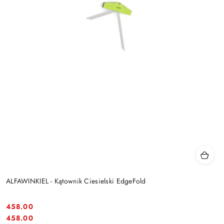
ALFAWINKIEL - Kątownik Ciesielski EdgeFold
458.00
Cena:
Cena:
458.00