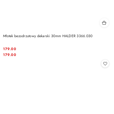
Młotek bezodrzutowy dekarski 30mm HALDER 3366.030
179.00
Cena:
Cena:
179.00