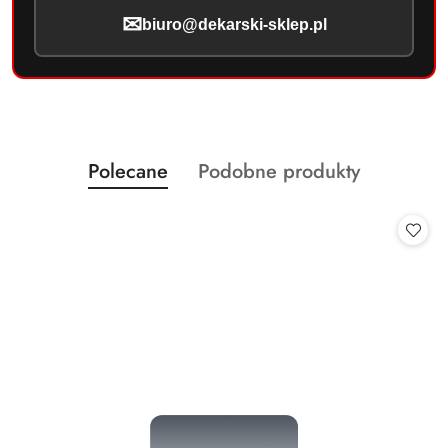
✉
biuro@dekarski-sklep.pl
Produkty
Produkty
Polecane
Podobne produkty
Pomiń karuzelę produktów
o
o
statusie:
statusie: