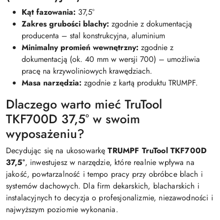
Kąt fazowania:
37,5°
Zakres grubości blachy:
zgodnie z dokumentacją
producenta – stal konstrukcyjna, aluminium
Minimalny promień wewnętrzny:
zgodnie z
dokumentacją (ok. 40 mm w wersji 700) – umożliwia
pracę na krzywoliniowych krawędziach.
Masa narzędzia:
zgodnie z kartą produktu TRUMPF.
Dlaczego warto mieć TruTool
TKF700D 37,5° w swoim
wyposażeniu?
Decydując się na ukosowarkę
TRUMPF TruTool TKF700D
37,5°
, inwestujesz w narzędzie, które realnie wpływa na
jakość, powtarzalność i tempo pracy przy obróbce blach i
systemów dachowych. Dla firm dekarskich, blacharskich i
instalacyjnych to decyzja o profesjonalizmie, niezawodności i
najwyższym poziomie wykonania.