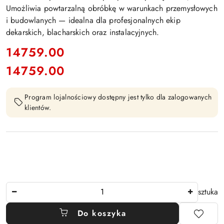
Umożliwia powtarzalną obróbkę w warunkach przemysłowych
i budowlanych — idealna dla profesjonalnych ekip
dekarskich, blacharskich oraz instalacyjnych.
cena:
14759.00
14759.00
Cena:
Program lojalnościowy dostępny jest tylko dla zalogowanych
klientów.
Ilość
sztuka
Do koszyka