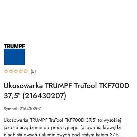
PRODUCENT
TRUMPF
–
NARZĘDZIA
DO
OBRÓBKI
BLACHY,
(0)
PROFESJONALNE
ELEKTRONARZĘDZIA
Ukosowarka TRUMPF TruTool TKF700D
DLA
PRZEMYSŁU
I
37,5° (216430207)
DEKARSTWA
Symbol:
216430207
Ukosowarka TRUMPF TruTool TKF700D 37,5° to wysokiej
jakości urządzenie do precyzyjnego fazowania krawędzi
blach stalowych i aluminiowych pod stałym kątem 37,5°.