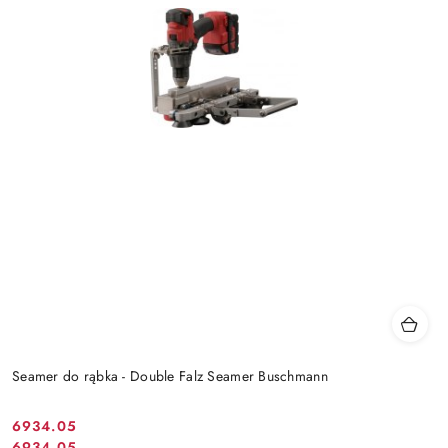
Seamer do rąbka - Double Falz Seamer Buschmann
6934.05
Cena
6934.05