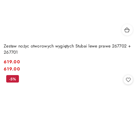
Zestaw nożyc otworowych wygiętych Stubai lewe prawe 267702 +
267701
619.00
Cena:
Cena:
619.00
-5%