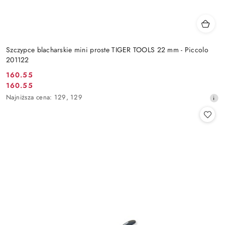
Szczypce blacharskie mini proste TIGER TOOLS 22 mm - Piccolo
201122
160.55
Cena
160.55
Cena
promocyjna:
Najniższa
Najniższa cena:
129
,
129
promocyjna:
cena
z
30
dni
przed
obniżką