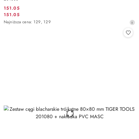
151.05
Cena
151.05
Cena
promocyjna:
Najniższa
Najniższa cena:
129
,
129
promocyjna:
cena
z
30
dni
przed
obniżką