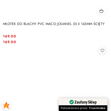
MŁOTEK DO BLACHY PVC MACO JOUANEL 35 X 145MM ŚCIĘTY
169.00
Cena:
Cena:
169.00
Zaufany Sklep
Potwierdzono przez:
Trustindex