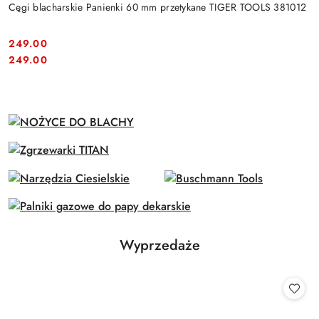
Cęgi blacharskie Panienki 60 mm przetykane TIGER TOOLS 381012
249.00
Cena:
Cena:
249.00
Produkty
Wyprzedaże
Pomiń karuzelę produktów
o
statusie: