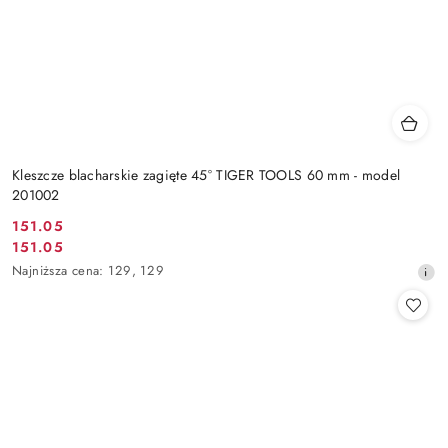
Kleszcze blacharskie zagięte 45° TIGER TOOLS 60 mm - model
201002
151.05
Cena
151.05
Cena
promocyjna:
Najniższa
Najniższa cena:
129
,
129
promocyjna:
cena
z
30
dni
przed
obniżką