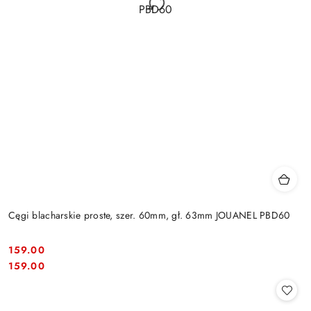
Cęgi blacharskie proste, szer. 60mm, gł. 63mm JOUANEL PBD60
159.00
Cena:
Cena:
159.00