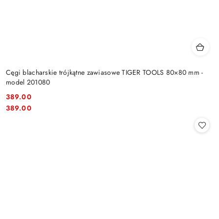
Cęgi blacharskie trójkątne zawiasowe TIGER TOOLS 80×80 mm -
model 201080
389.00
Cena:
Cena:
389.00