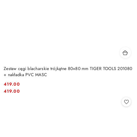
Zestaw cęgi blacharskie trójkątne 80×80 mm TIGER TOOLS 201080
+ nakładka PVC MASC
419.00
Cena:
Cena:
419.00