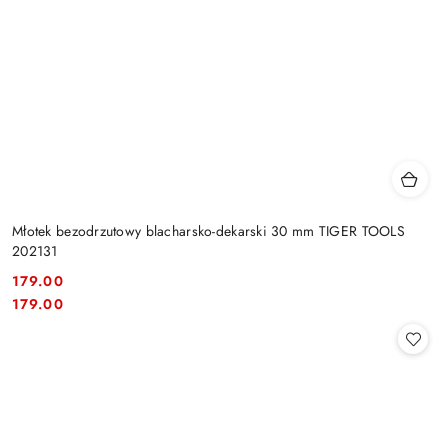
Młotek bezodrzutowy blacharsko-dekarski 30 mm TIGER TOOLS
202131
179.00
Cena:
Cena:
179.00