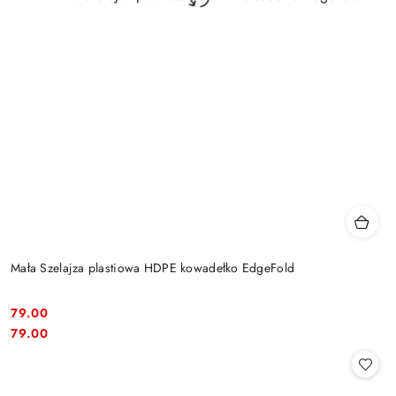
Mała Szelajza plastiowa HDPE kowadełko EdgeFold
79.00
Cena:
Cena:
79.00