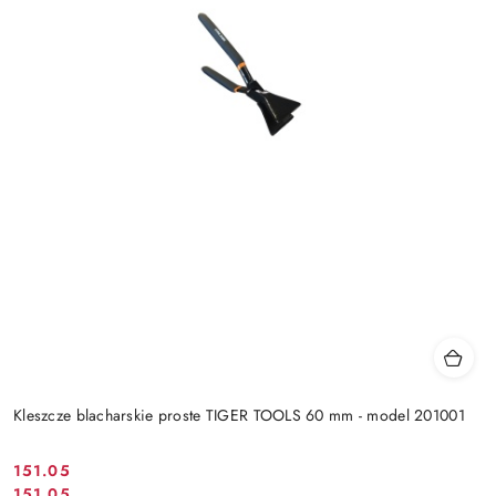
Kleszcze blacharskie proste TIGER TOOLS 60 mm - model 201001
151.05
Cena
151.05