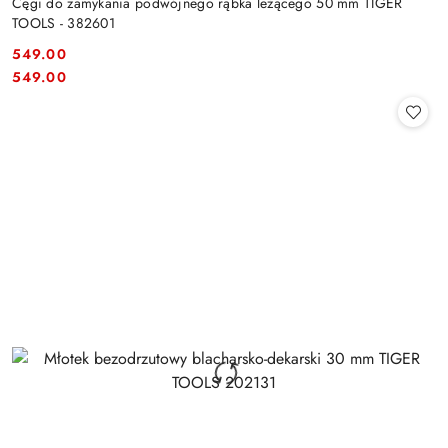
Cęgi do zamykania podwójnego rąbka leżącego 50 mm TIGER
TOOLS - 382601
549.00
Cena:
Cena:
549.00