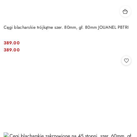
Cęgi blacharskie trójkątne szer. 80mm, gł. 80mm JOUANEL PBTRI
389.00
Cena:
Cena:
389.00