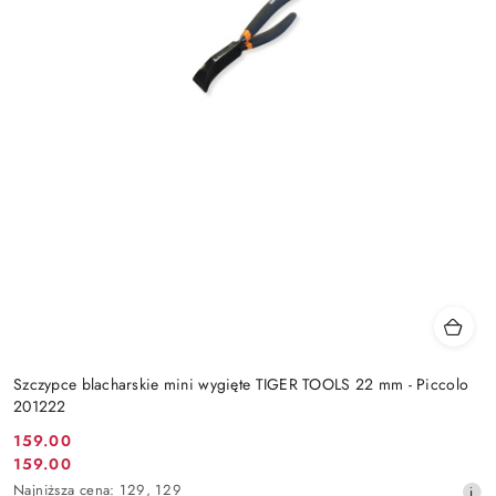
Szczypce blacharskie mini wygięte TIGER TOOLS 22 mm - Piccolo
201222
159.00
Cena
159.00
Cena
promocyjna:
Najniższa
Najniższa cena:
129
,
129