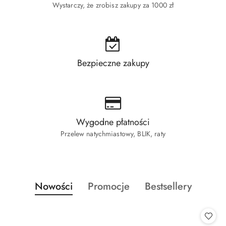
Wystarczy, że zrobisz zakupy za 1000 zł
Bezpieczne zakupy
Wygodne płatności
Przelew natychmiastowy, BLIK, raty
Produkty
Produkty
Produkty
Nowości
Promocje
Bestsellery
Pomiń karuzelę produktów
o
o
o
statusie:
statusie:
statusie: