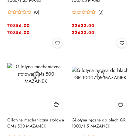
3000/1.25 MAAD
700/1.5 MAAD
(0)
(0)
70356.00
22632.00
Cena:
Cena:
Cena:
Cena:
70356.00
22632.00
Gilotyna mechaniczna stołowa
Gilotyna ręczna do blach GR
GMs 500 MAZANEK
1000/1,5 MAZANEK