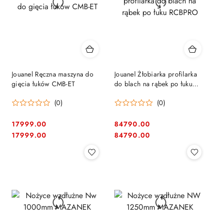
Jouanel Ręczna maszyna do
Jouanel Żłobiarka profilarka
gięcia łuków CMB-ET
do blach na rąbek po łuku
RCBPRO
(0)
(0)
17999.00
84790.00
Cena:
Cena:
Cena:
Cena:
17999.00
84790.00