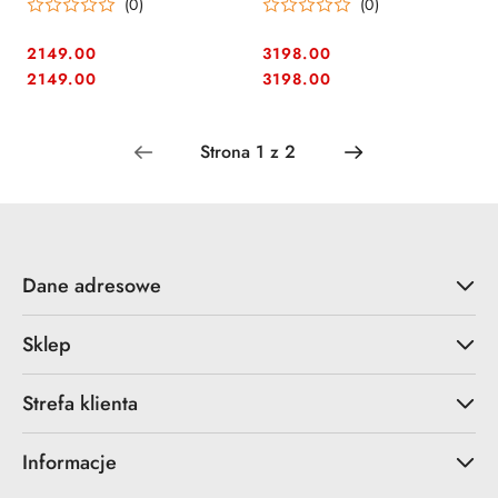
(0)
(0)
2149.00
3198.00
Cena:
Cena:
Cena:
Cena:
2149.00
3198.00
Dane adresowe
Sklep
Strefa klienta
Informacje