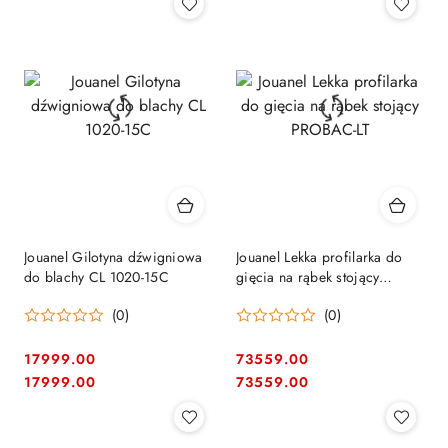
Jouanel Gilotyna dźwigniowa
Jouanel Lekka profilarka do
do blachy CL 1020-15C
gięcia na rąbek stojący
PROBAC-LT
(0)
(0)
17999.00
73559.00
Cena:
Cena:
Cena:
Cena:
17999.00
73559.00