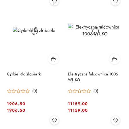
Cyrkiel do żłobiarki
Elektryczna falcownica 1006
WUKO
(0)
(0)
1906.50
11159.00
Cena:
Cena:
Cena:
Cena:
1906.50
11159.00