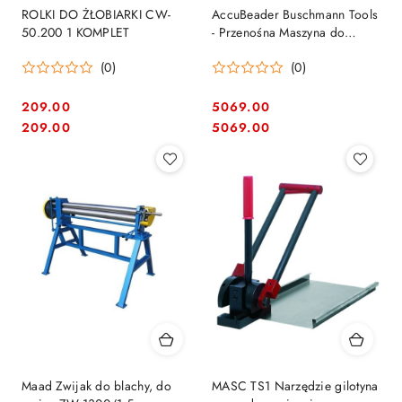
ROLKI DO ŻŁOBIARKI CW-
AccuBeader Buschmann Tools
50.200 1 KOMPLET
- Przenośna Maszyna do
żłobienia Rur i Blach
(0)
(0)
209.00
5069.00
Cena:
Cena:
Cena:
Cena:
209.00
5069.00
Maad Zwijak do blachy, do
MASC TS1 Narzędzie gilotyna