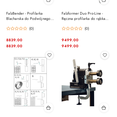
FalzBender - Profilarka
Falzformer Duo Pro-Line -
Blacharska do Podwójnego
Ręczna profilarka do rąbka
Rąbka Stojącego - Buschmann
(falzbender)
(0)
(0)
Tools
8839.00
9499.00
Cena:
Cena:
Cena:
Cena:
8839.00
9499.00