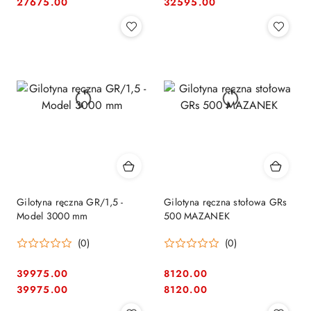
Cena:
Cena:
Cena:
Cena:
27675.00
32595.00
Gilotyna ręczna GR/1,5 -
Gilotyna ręczna stołowa GRs
Model 3000 mm
500 MAZANEK
(0)
(0)
39975.00
8120.00
Cena:
Cena:
Cena:
Cena:
39975.00
8120.00