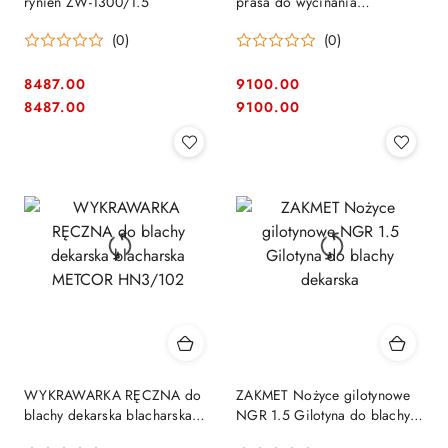
rynien ZW-1300/1.5
prasa do wycinania
zakończeń rąbka na łezkę -
(0)
(0)
dekarska
8487.00
9100.00
Cena:
Cena:
Cena:
Cena:
8487.00
9100.00
WYKRAWARKA RĘCZNA do
ZAKMET Nożyce gilotynowe
blachy dekarska blacharska
NGR 1.5 Gilotyna do blachy
METCOR HN3/102
dekarska