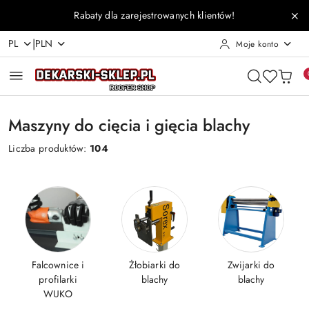
Przejdź do treści głównej
Przejdź do wyszukiwarki
Przejdź do moje konto
Przejdź do menu głównego
Przejdź do stopki
Rabaty dla zarejestrowanych klientów!
|
PL
PLN
Moje konto
Maszyny do cięcia i gięcia blachy
Liczba produktów:
104
Falcownice i
Żłobiarki do
Zwijarki do
profilarki
blachy
blachy
WUKO