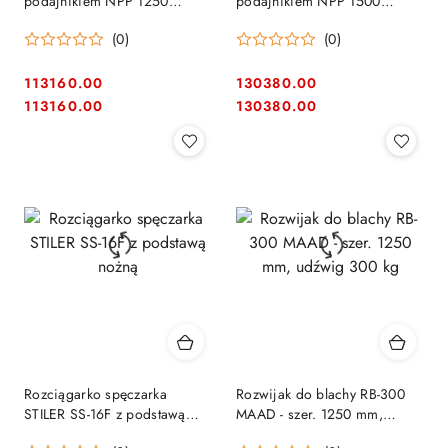
podajnikiem NPP 1250
podajnikiem NPP 1500
MAZANEK
MAZANEK
(0)
(0)
113160.00
130380.00
Cena:
Cena:
Cena:
Cena:
113160.00
130380.00
Rozciągarko spęczarka
Rozwijak do blachy RB-300
STILER SS-16F z podstawą
MAAD - szer. 1250 mm,
nożną
udźwig 300 kg