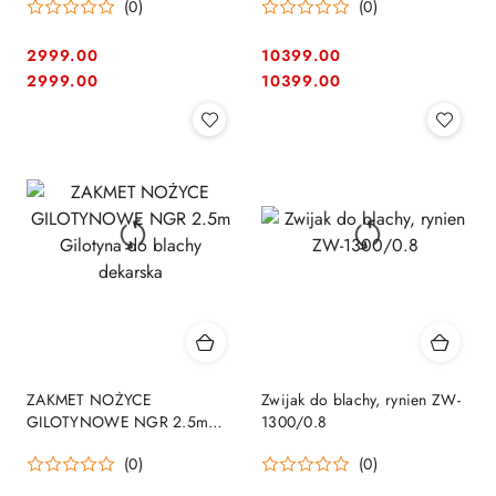
(0)
(0)
2999.00
10399.00
Cena:
Cena:
Cena:
Cena:
2999.00
10399.00
ZAKMET NOŻYCE
Zwijak do blachy, rynien ZW-
GILOTYNOWE NGR 2.5m
1300/0.8
Gilotyna do blachy dekarska
(0)
(0)