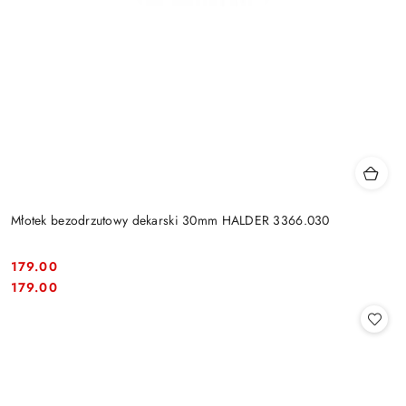
Młotek bezodrzutowy dekarski 30mm HALDER 3366.030
179.00
Cena:
Cena:
179.00