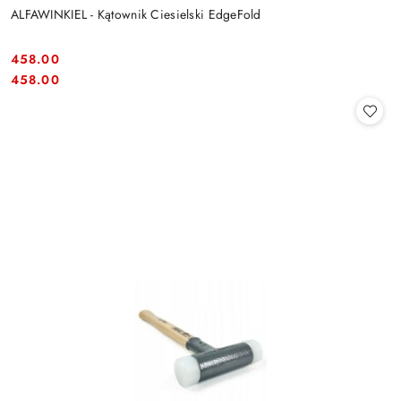
ALFAWINKIEL - Kątownik Ciesielski EdgeFold
458.00
Cena:
Cena:
458.00