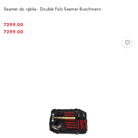
Seamer do rąbka - Double Falz Seamer Buschmann
7299.00
Cena:
Cena:
7299.00