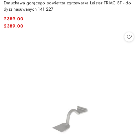
Dmuchawa gorącego powietrza zgrzewarka Leister TRIAC ST - do
dysz nasuwanych 141.227
2389.00
Cena:
Cena:
2389.00