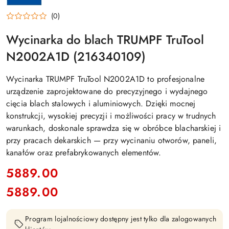
DO
OBRÓBKI
BLACHY,
(0)
PROFESJONALNE
ELEKTRONARZĘDZIA
Wycinarka do blach TRUMPF TruTool
DLA
PRZEMYSŁU
I
N2002A1D (216340109)
DEKARSTWA
Wycinarka TRUMPF TruTool N2002A1D to profesjonalne
urządzenie zaprojektowane do precyzyjnego i wydajnego
cięcia blach stalowych i aluminiowych. Dzięki mocnej
konstrukcji, wysokiej precyzji i możliwości pracy w trudnych
warunkach, doskonale sprawdza się w obróbce blacharskiej i
przy pracach dekarskich — przy wycinaniu otworów, paneli,
kanałów oraz prefabrykowanych elementów.
cena:
5889.00
5889.00
Cena:
Program lojalnościowy dostępny jest tylko dla zalogowanych