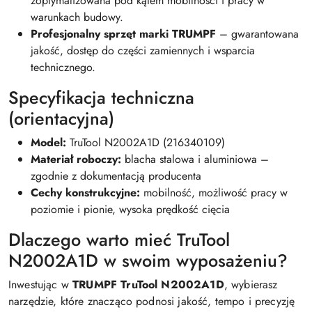
zoptymalizowana pod kątem mobilności i pracy w
warunkach budowy.
Profesjonalny sprzęt marki TRUMPF
– gwarantowana
jakość, dostęp do części zamiennych i wsparcia
technicznego.
Specyfikacja techniczna
(orientacyjna)
Model:
TruTool N2002A1D (216340109)
Materiał roboczy:
blacha stalowa i aluminiowa –
zgodnie z dokumentacją producenta
Cechy konstrukcyjne:
mobilność, możliwość pracy w
poziomie i pionie, wysoka prędkość cięcia
Dlaczego warto mieć TruTool
N2002A1D w swoim wyposażeniu?
Inwestując w
TRUMPF TruTool N2002A1D
, wybierasz
narzędzie, które znacząco podnosi jakość, tempo i precyzję