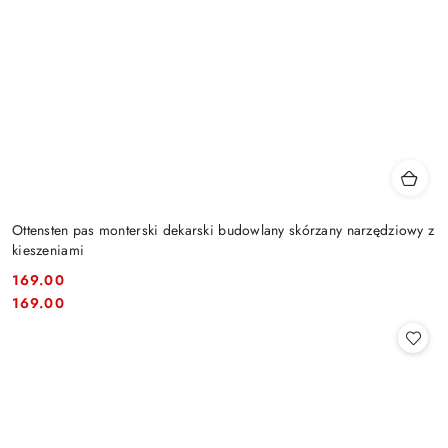
Ottensten pas monterski dekarski budowlany skórzany narzędziowy z
kieszeniami
169.00
Cena:
Cena:
169.00