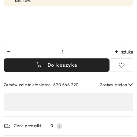
klientów.
Ilość
sztuka
Do koszyka
Zamówienie telefoniczne: 690 566 720
Zostaw telefon
Dostępność
,
Wyślij
płatność
i
Cena przesyłki:
0
dostawa