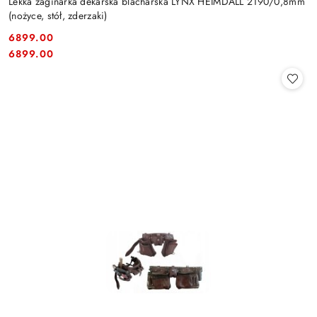
Lekka zaginarka dekarska blacharska LYNX HEIMDALL 2190/0,8mm
(nożyce, stół, zderzaki)
6899.00
Cena:
Cena:
6899.00