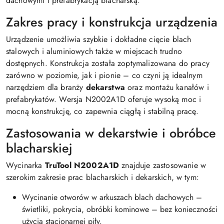
dachowymi i prefabrykacją blacharską.
Zakres pracy i konstrukcja urządzenia
Urządzenie umożliwia szybkie i dokładne cięcie blach
stalowych i aluminiowych także w miejscach trudno
dostępnych. Konstrukcja została zoptymalizowana do pracy
zarówno w poziomie, jak i pionie – co czyni ją idealnym
narzędziem dla branży
dekarstwa
oraz montażu kanałów i
prefabrykatów. Wersja N2002A1D oferuje wysoką moc i
mocną konstrukcję, co zapewnia ciągłą i stabilną pracę.
Zastosowania w dekarstwie i obróbce
blacharskiej
Wycinarka
TruTool N2002A1D
znajduje zastosowanie w
szerokim zakresie prac blacharskich i dekarskich, w tym:
Wycinanie otworów w arkuszach blach dachowych –
świetliki, pokrycia, obróbki kominowe – bez konieczności
użycia stacjonarnej piły.