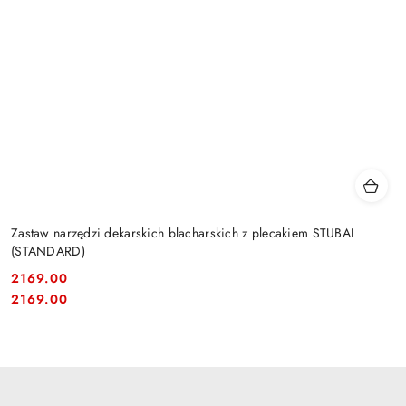
Zastaw narzędzi dekarskich blacharskich z plecakiem STUBAI
(STANDARD)
2169.00
Cena:
Cena:
2169.00