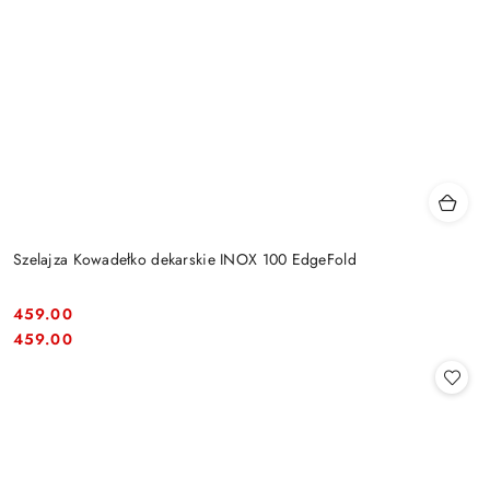
Szelajza Kowadełko dekarskie INOX 100 EdgeFold
459.00
Cena:
Cena:
459.00