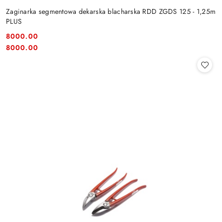
Zaginarka segmentowa dekarska blacharska RDD ZGDS 125 - 1,25m
PLUS
8000.00
Cena:
Cena:
8000.00