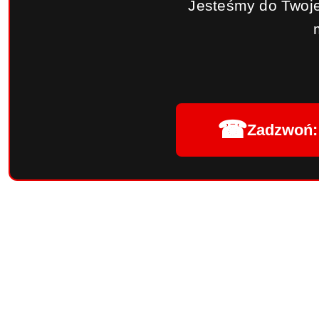
Jesteśmy do Twoje
☎
Zadzwoń: 
Pomiń karuzelę produktów