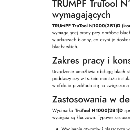
TRUMPF TruTool N1
wymagających
TRUMPF TruTool N1000(2B1)D (k
wymagającej pracy przy obróbce blach 
w arkuszach blachy, co czyni je dosk
blacharskich.
Zakres pracy i kon
Urządzenie umożliwia obsługę blach s
poddaszy czy w trakcie montażu instal
w efekcie przekłada się na zwiększoną
Zastosowania w dek
Wycinarka
TruTool N1000(2B1)D
spr
wycięcia są kluczowe. Typowe zastoso
Wycinanie otworów i plaszczyzn w 