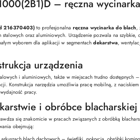
000(2B1)D – ręczna wycinarka 
od 216370403)
to profesjonalna
ręczna wycinarka do blach
,
stalowych oraz aluminiowych. Urządzenie pozwala na szybkie, cz
onałym wyborem dla aplikacji w segmentach
dekarstwa
, wentylac
strukcja urządzenia
talowych i aluminiowych, także w miejscach trudno dostępnych –
acji. Konstrukcja narzędzia umożliwia pracę mobilną, z naciskiem
 wydajność pracy.
arstwie i obróbce blacharskiej
awdza się znakomicie w pracach związanych z obróbką blacharską
wania obejmują:
arkuszach blach dachowych – świetliki, pokrycia, obróbki komin