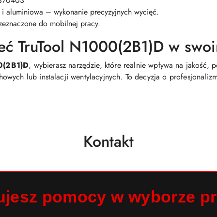
6370403
 i aluminiowa – wykonanie precyzyjnych wycięć.
zeznaczone do mobilnej pracy.
ieć TruTool N1000(2B1)D w swo
0(2B1)D
, wybierasz narzędzie, które realnie wpływa na jakość, 
wych lub instalacji wentylacyjnych. To decyzja o profesjonalizm
Kontakt
ujesz pomocy w wyborze p