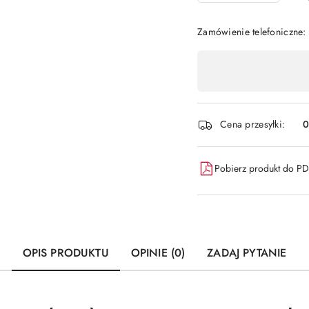
Zamówienie telefoniczne
Dostępność
,
płatność
i
Cena przesyłki:
dostawa
Pobierz produkt do P
OPIS PRODUKTU
OPINIE (0)
ZADAJ PYTANIE