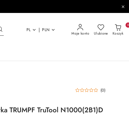
|
PL
PLN
Moje konto
Ulubione
Koszyk
(0)
rka TRUMPF TruTool N1000(2B1)D