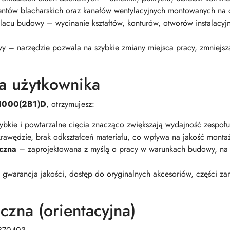
ntów blacharskich oraz kanałów wentylacyjnych montowanych na d
lacu budowy – wycinanie kształtów, konturów, otworów instalacyj
– narzędzie pozwala na szybkie zmiany miejsca pracy, zmniejszaj
la użytkownika
1000(2B1)D
, otrzymujesz:
bkie i powtarzalne cięcia znacząco zwiększają wydajność zespołu
rawędzie, brak odkształceń materiału, co wpływa na jakość montaż
iczna
– zaprojektowana z myślą o pracy w warunkach budowy, na
gwarancja jakości, dostęp do oryginalnych akcesoriów, części za
czna (orientacyjna)