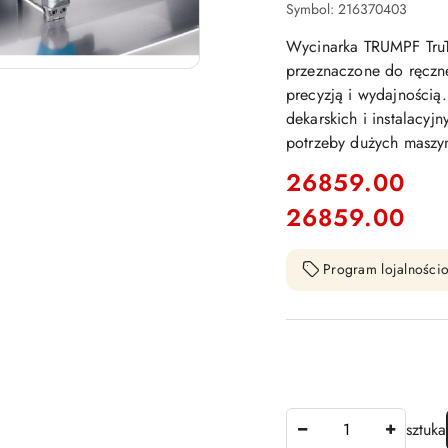
DEKARSTWA
Symbol:
216370403
Wycinarka TRUMPF TruT
przeznaczone do ręczne
precyzją i wydajnością.
dekarskich i instalacyj
potrzeby dużych maszyn
cena:
26859.00
26859.00
Cena:
Program lojalnościo
Ilość
sztuka