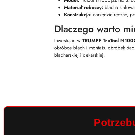
Model:
TruTool N1000(2B1)D 21
Materiał roboczy:
blacha stalowa
Konstrukcja:
narzędzie ręczne, pr
Dlaczego warto m
Inwestując w
TRUMPF TruTool N100
obróbce blach i montażu obróbek dacho
blacharskiej i dekarskiej.
Potrzeb