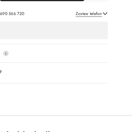
: 690 566 720
Zostaw telefon
Wyślij
0
DF