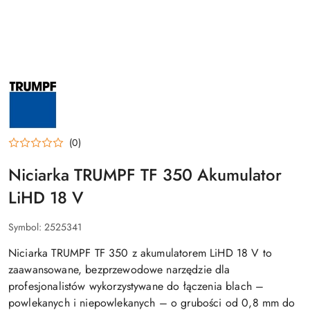
PRODUCENT
TRUMPF
–
NARZĘDZIA
DO
OBRÓBKI
BLACHY,
(0)
PROFESJONALNE
ELEKTRONARZĘDZIA
Niciarka TRUMPF TF 350 Akumulator
DLA
PRZEMYSŁU
I
LiHD 18 V
DEKARSTWA
Symbol:
2525341
Niciarka TRUMPF TF 350 z akumulatorem LiHD 18 V to
zaawansowane, bezprzewodowe narzędzie dla
profesjonalistów wykorzystywane do łączenia blach –
powlekanych i niepowlekanych – o grubości od 0,8 mm do