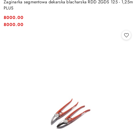
Zaginarka segmentowa dekarska blacharska RDD ZGDS 125 - 1,25m
PLUS
8000.00
Cena:
Cena:
8000.00