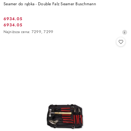
Seamer do rąbka - Double Falz Seamer Buschmann
6934.05
Cena
6934.05
Cena
promocyjna:
Najniższa
Najniższa cena:
7299
,
7299
promocyjna:
cena
z
30
dni
przed
obniżką