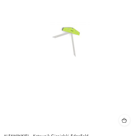
ALFAWINKIEL - Kątownik Ciesielski EdgeFold