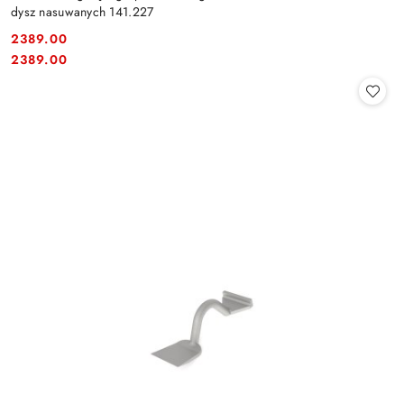
dysz nasuwanych 141.227
2389.00
Cena:
Cena:
2389.00