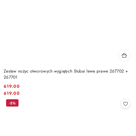
Zestaw nożyc otworowych wygiętych Stubai lewe prawe 267702 +
267701
619.00
Cena:
Cena:
619.00
-5%