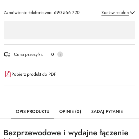
Zamówienie telefoniczne: 690 566 720
Zostaw telefon
Dostępność
,
Wyślij
płatność
i
Cena przesyłki:
0
dostawa
Pobierz produkt do PDF
OPIS PRODUKTU
OPINIE (0)
ZADAJ PYTANIE
Bezprzewodowe i wydajne łączenie