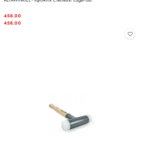
458.00
Cena:
Cena:
458.00