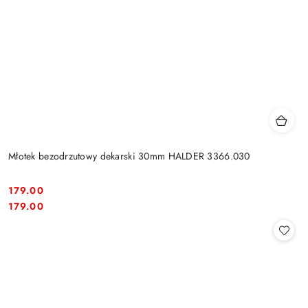
Młotek bezodrzutowy dekarski 30mm HALDER 3366.030
179.00
Cena:
Cena:
179.00