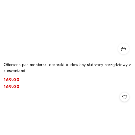
Ottensten pas monterski dekarski budowlany skórzany narzędziowy z
kieszeniami
169.00
Cena:
Cena:
169.00