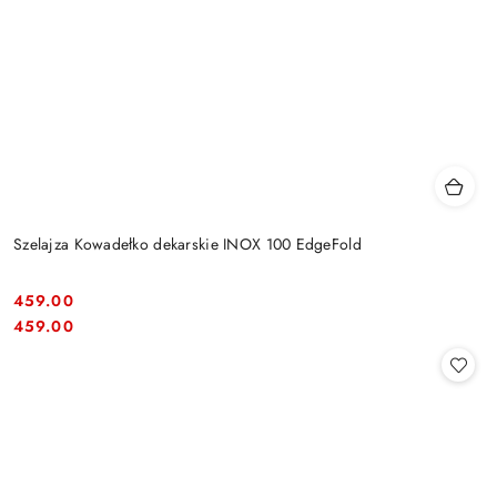
Szelajza Kowadełko dekarskie INOX 100 EdgeFold
459.00
Cena:
Cena:
459.00