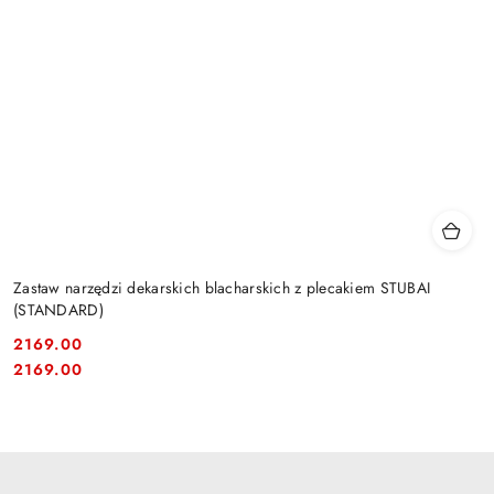
Zastaw narzędzi dekarskich blacharskich z plecakiem STUBAI
(STANDARD)
2169.00
Cena:
Cena:
2169.00