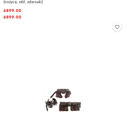
(nożyce, stół, zderzaki)
6899.00
Cena:
Cena:
6899.00