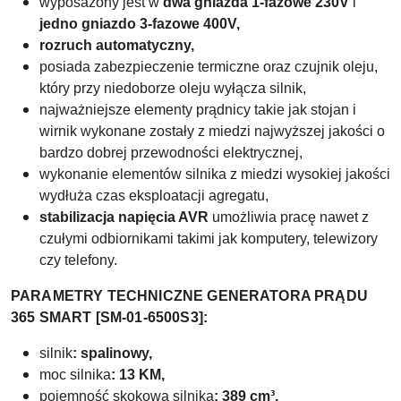
wyposażony jest w
dwa gniazda 1-fazowe 230V
i
jedno gniazdo 3-fazowe 400V,
rozruch automatyczny,
posiada zabezpieczenie termiczne oraz czujnik oleju,
który przy niedoborze oleju wyłącza silnik,
najważniejsze elementy prądnicy takie jak stojan i
wirnik wykonane zostały z miedzi najwyższej jakości o
bardzo dobrej przewodności elektrycznej,
wykonanie elementów silnika z miedzi wysokiej jakości
wydłuża czas eksploatacji agregatu,
stabilizacja napięcia AVR
umożliwia pracę nawet z
czułymi odbiornikami takimi jak komputery, telewizory
czy telefony.
PARAMETRY TECHNICZNE GENERATORA PRĄDU
365 SMART [SM-01-6500S3]:
silnik
: spalinowy,
moc silnika
: 13 KM,
pojemność skokowa silnika
: 389 cm³,