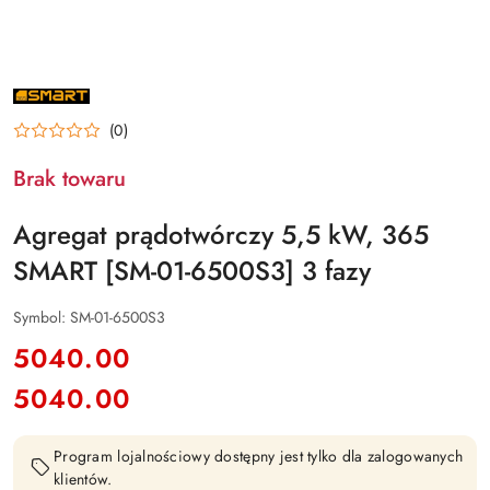
NAZWA
PRODUCENTA:
365
(0)
SMART
Brak towaru
Agregat prądotwórczy 5,5 kW, 365
SMART [SM-01-6500S3] 3 fazy
Symbol:
SM-01-6500S3
cena:
5040.00
5040.00
Cena:
Program lojalnościowy dostępny jest tylko dla zalogowanych
klientów.