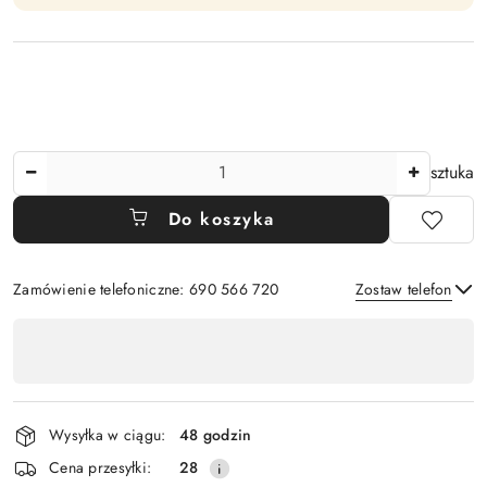
Ilość
sztuka
Do koszyka
Zamówienie telefoniczne: 690 566 720
Zostaw telefon
Dostępność
,
Wyślij
płatność
i
Wysyłka w ciągu:
48 godzin
dostawa
Cena przesyłki:
28