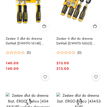
Zestaw 3 dłut do drewna
Zestaw 4 dłut do drewna
DeWalt [DWHT0-16148]
DeWalt [DWHT0-16063]
rozmiar 18mm, 25mm i
rozmiary 6, 12, 18, 25 mm
(0)
(0)
32mm
140.00
213.00
Cena:
Cena:
Cena:
Cena:
140.00
213.00