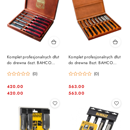
Komplet profesjonalnych dłut
Komplet profesjonalnych dłut
do drewna 6szt. BAHCO
do drewna 8szt. BAHCO
[424P-S6-GER]
[424P-S8-EUR]
(0)
(0)
420.00
563.00
Cena:
Cena:
Cena:
Cena:
420.00
563.00