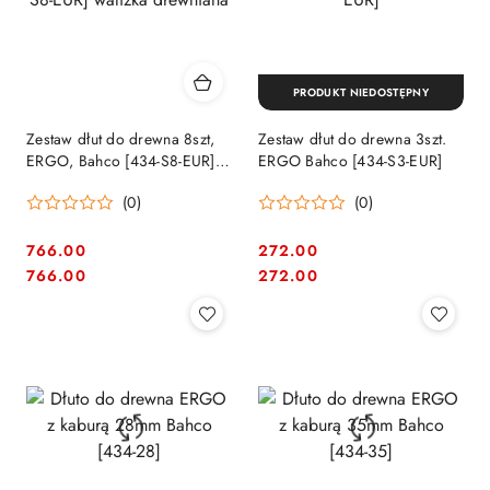
PRODUKT NIEDOSTĘPNY
Zestaw dłut do drewna 8szt,
Zestaw dłut do drewna 3szt.
ERGO, Bahco [434-S8-EUR]
ERGO Bahco [434-S3-EUR]
walizka drewniana
(0)
(0)
766.00
272.00
Cena:
Cena:
Cena:
Cena:
766.00
272.00