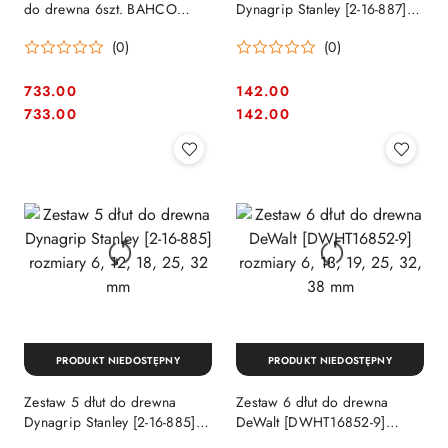
do drewna 6szt. BAHCO
Dynagrip Stanley [2-16-887]
[434-S6-LR] w skórzanym etui
rozmiary 10, 15 i 20mm,
(0)
(0)
733.00
142.00
Cena:
Cena:
Cena:
Cena:
733.00
142.00
PRODUKT NIEDOSTĘPNY
PRODUKT NIEDOSTĘPNY
Zestaw 5 dłut do drewna
Zestaw 6 dłut do drewna
Dynagrip Stanley [2-16-885]
DeWalt [DWHT16852-9]
rozmiary 6, 12, 18, 25, 32
rozmiary 6, 13, 19, 25, 32, 38