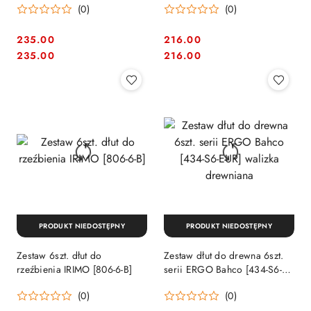
(0)
(0)
mm
mm
235.00
216.00
Cena:
Cena:
Cena:
Cena:
235.00
216.00
PRODUKT NIEDOSTĘPNY
PRODUKT NIEDOSTĘPNY
Zestaw 6szt. dłut do
Zestaw dłut do drewna 6szt.
rzeźbienia IRIMO [806-6-B]
serii ERGO Bahco [434-S6-
EUR] walizka drewniana
(0)
(0)