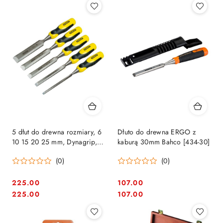
5 dłut do drewna rozmiary, 6
Dłuto do drewna ERGO z
10 15 20 25 mm, Dynagrip,
kaburą 30mm Bahco [434-30]
Stanley [2-16-888]
(0)
(0)
225.00
107.00
Cena:
Cena:
Cena:
Cena:
225.00
107.00