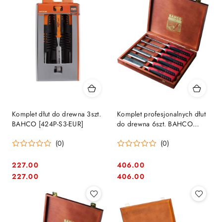
Komplet dłut do drewna 3szt.
Komplet profesjonalnych dłut
BAHCO [424P-S3-EUR]
do drewna 6szt. BAHCO
[424P-S6-EUR]
(0)
(0)
227.00
406.00
Cena:
Cena:
Cena:
Cena:
227.00
406.00