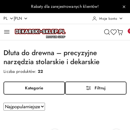
Przejdź do treści głównej
Przejdź do wyszukiwarki
Przejdź do moje konto
Przejdź do menu głównego
Przejdź do stopki
Rabaty dla zarejestrowanych klientów!
|
PL
PLN
Moje konto
Dłuta do drewna – precyzyjne
narzędzia stolarskie i dekarskie
Liczba produktów:
22
Kategorie
Filtruj
Zastosowano
Sortuj
według
sortowanie:
Najpopularniejsze.