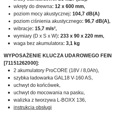
wkręty do drewna
:
12 x 600 mm,
poziom mocy akustycznej
: 104,7 dB(A)
poziom ciśnienia akustycznego
: 96,7 dB(A),
wibracje
: 15,7 m/s²,
wymiary (D x S x W)
: 233 x 90 x 220 mm,
waga bez akumulatora
: 3,1 kg
WYPOSAŻENIE KLUCZA UDAROWEGO
FEIN
[71151262000
]:
2 akumulatory ProCORE (18V / 8,0Ah),
szybka ładowarka
GAL18 V-160 AS,
uchwyt do końcówek,
uchwyt do mocowania na pasku,
walizka z tworzywa
L-BOXX 136
,
instrukcja obsługi