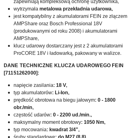
zapewniają kompleksową ochronę użytkownika,
wytrzymała
metalowa przekładnia udarowa,
jest kompatybilny z akumulatorami FEIN ze złączem
AMPShare
oraz Bosch Professional 18V
(produkowanymi od roku 2008) i akumulatorami
AMPShare,
klucz udarowy dostarczany jest z 2 akumulatorami
ProCORE 18V i ładowarką, pakowany w walizce.
DANE TECHNICZNE KLUCZA UDAROWEGO FEIN
[71151262000
]:
napięcie zasilania
: 18
V,
typ akumulatorów
: Li-Ion,
prędkość obrotowa na biegu jałowym
:
0 - 1800
obr./min,
częstość udarów
:
0 - 2200 ud./min.,
maksymalny moment obrotowy
:
1050 Nm,
typ mocowania
: kwadrat 3/4",
śruby standardowe
: do M27 (8.8),