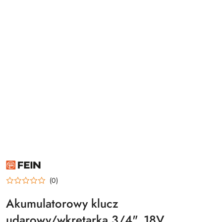
FEIN
(0)
Akumulatorowy klucz
udarowy/wkrętarka 3/4", 18V,