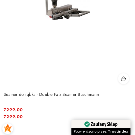
Seamer do rąbka - Double Falz Seamer Buschmann
7299.00
Cena:
Cena:
7299.00
Zaufany Sklep
Potwierdzono przez:
Trustindex