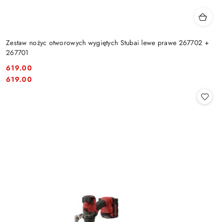
Zestaw nożyc otworowych wygiętych Stubai lewe prawe 267702 +
267701
619.00
Cena:
Cena:
619.00