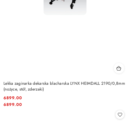
Lekka zaginarka dekarska blacharska LYNX HEIMDALL 2190/0,8mm
(nożyce, stół, zderzaki)
6899.00
Cena:
Cena:
6899.00