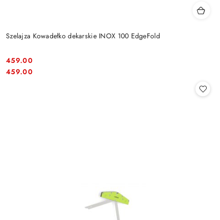
Szelajza Kowadełko dekarskie INOX 100 EdgeFold
459.00
Cena:
Cena:
459.00