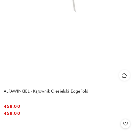
ALFAWINKIEL - Kątownik Ciesielski EdgeFold
458.00
Cena:
Cena:
458.00