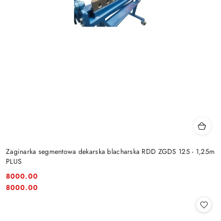
Zaginarka segmentowa dekarska blacharska RDD ZGDS 125 - 1,25m
PLUS
8000.00
Cena:
Cena:
8000.00