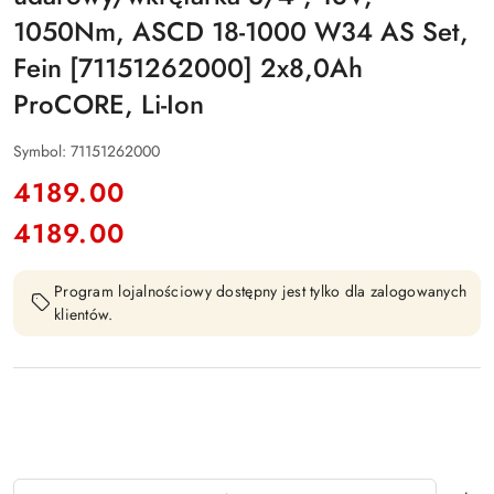
1050Nm, ASCD 18-1000 W34 AS Set,
Fein [71151262000] 2x8,0Ah
ProCORE, Li-Ion
Symbol:
71151262000
cena:
4189.00
4189.00
Cena:
Program lojalnościowy dostępny jest tylko dla zalogowanych
klientów.
Ilość