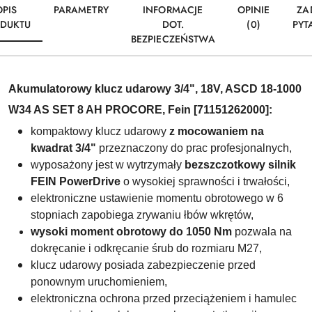
OPIS
PARAMETRY
INFORMACJE
OPINIE
ZA
DUKTU
DOT.
(0)
PYT
BEZPIECZEŃSTWA
Akumulatorowy klucz udarowy 3/4", 18V, ASCD 18-1000
W34 AS SET 8 AH PROCORE, Fein [71151262000]:
kompaktowy klucz udarowy
z mocowaniem na
kwadrat 3/4"
przeznaczony do prac
profesjonalnych
,
wyposażony jest w wytrzymały
bezszczotkowy silnik
FEIN PowerDrive
o wysokiej sprawności i trwałości,
elektroniczne ustawienie momentu obrotowego w 6
stopniach zapobiega zrywaniu łbów wkrętów,
wysoki moment obrotowy do 1050 Nm
pozwala na
dokręcanie i odkręcanie śrub do rozmiaru M27,
klucz udarowy posiada zabezpieczenie przed
ponownym uruchomieniem,
elektroniczna ochrona przed przeciążeniem i hamulec