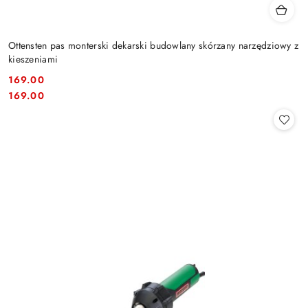
Ottensten pas monterski dekarski budowlany skórzany narzędziowy z
kieszeniami
169.00
Cena:
Cena:
169.00