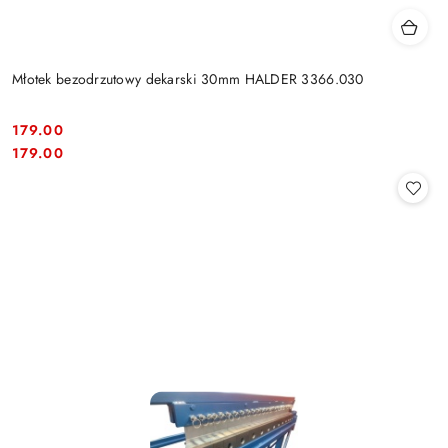
Młotek bezodrzutowy dekarski 30mm HALDER 3366.030
179.00
Cena:
Cena:
179.00