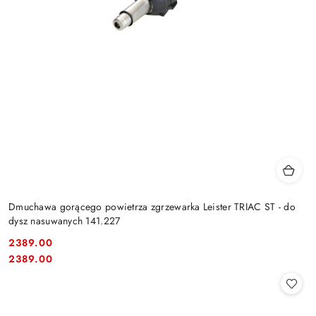
Dmuchawa gorącego powietrza zgrzewarka Leister TRIAC ST - do
dysz nasuwanych 141.227
2389.00
Cena:
Cena:
2389.00