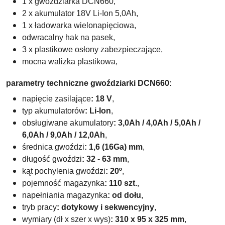
1 x gwoździarka DCN660,
2 x akumulator 18V Li-Ion 5,0Ah,
1 x ładowarka wielonapięciowa,
odwracalny hak na pasek,
3 x plastikowe osłony zabezpieczające,
mocna walizka plastikowa,
parametry techniczne gwoździarki DCN660:
napięcie zasilające
: 18 V
,
typ akumulatorów
: Li-Ion
,
obsługiwane akumulatory
: 3,0Ah / 4,0Ah / 5,0Ah /
6,0Ah / 9,0Ah / 12,0Ah
,
średnica gwoździ
: 1,6 (16Ga) mm
,
długość gwoździ
: 32 - 63 mm
,
kąt pochylenia gwoździ
: 20º
,
pojemność magazynka
: 110 szt.
,
napełniania magazynka
: od dołu
,
tryb pracy
: dotykowy i sekwencyjny
,
wymiary (dł x szer x wys)
: 310 x 95 x 325 mm
,