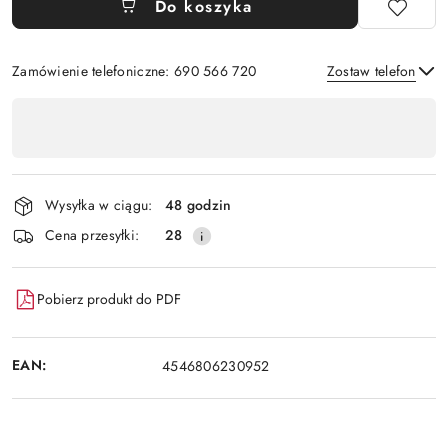
Do koszyka
Zamówienie telefoniczne: 690 566 720
Zostaw telefon
Dostępność
,
Wyślij
płatność
i
Wysyłka w ciągu:
48 godzin
dostawa
Cena przesyłki:
28
Pobierz produkt do PDF
EAN:
4546806230952