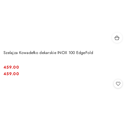
Szelajza Kowadełko dekarskie INOX 100 EdgeFold
459.00
Cena:
Cena:
459.00