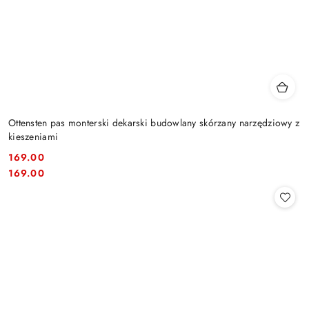
Ottensten pas monterski dekarski budowlany skórzany narzędziowy z
kieszeniami
169.00
Cena:
Cena:
169.00