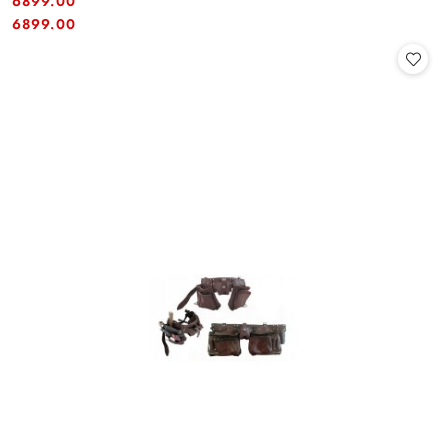
6899.00
Cena:
Cena:
6899.00