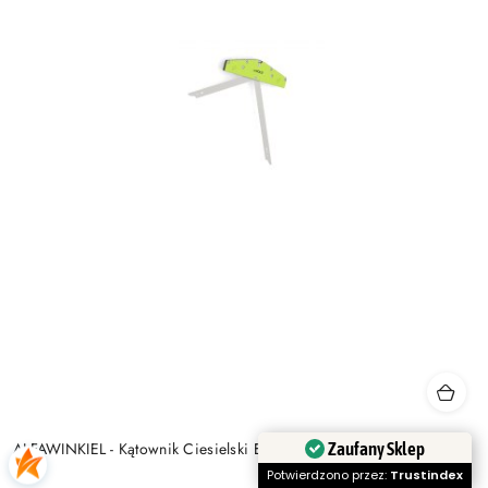
Zaufany Sklep
ALFAWINKIEL - Kątownik Ciesielski EdgeFold
Potwierdzono przez:
Trustindex