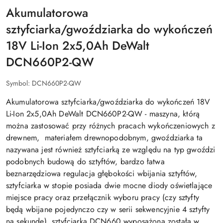
Akumulatorowa
sztyfciarka/gwoździarka do wykończeń
18V Li-Ion 2x5,0Ah DeWalt
DCN660P2-QW
Symbol:
DCN660P2-QW
Akumulatorowa sztyfciarka/gwoździarka do wykończeń 18V
Li-Ion 2x5,0Ah DeWalt DCN660P2-QW - maszyna, którą
można zastosować przy różnych pracach wykończeniowych z
drewnem, materiałem drewnopodobnym, gwoździarka ta
nazywana jest również sztyfciarką ze względu na typ gwoździ
podobnych budową do sztyftów, bardzo łatwa
beznarzędziowa regulacja głębokości wbijania sztyftów,
sztyfciarka w stopie posiada dwie mocne diody oświetlające
miejsce pracy oraz przełącznik wyboru pracy (czy sztyfty
będą wbijane pojedynczo czy w serii sekwencyjnie 4 sztyfty
na sekundę), sztyfciarka DCN660 wyposażona została w