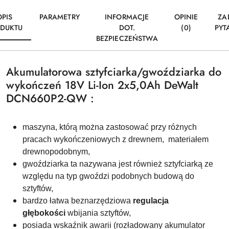
OPIS
PARAMETRY
INFORMACJE
OPINIE
ZA
DUKTU
DOT.
(0)
PYT
BEZPIECZEŃSTWA
Akumulatorowa sztyfciarka/gwoździarka do
wykończeń 18V Li-Ion 2x5,0Ah DeWalt
DCN660P2-QW :
maszyna, którą można zastosować przy różnych
pracach wykończeniowych z drewnem, materiałem
drewnopodobnym,
gwoździarka ta nazywana jest również sztyfciarką ze
względu na typ gwoździ podobnych budową do
sztyftów,
bardzo łatwa beznarzędziowa
regulacja
głębokości
wbijania sztyftów,
posiada wskaźnik awarii (rozładowany akumulator