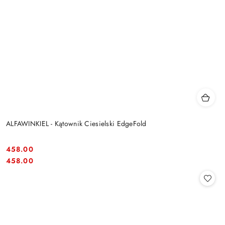
ALFAWINKIEL - Kątownik Ciesielski EdgeFold
458.00
Cena:
Cena:
458.00