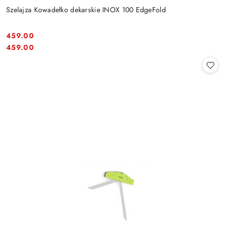
Szelajza Kowadełko dekarskie INOX 100 EdgeFold
459.00
Cena:
Cena:
459.00