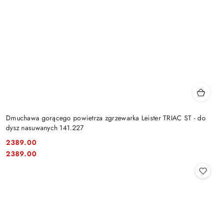
Dmuchawa gorącego powietrza zgrzewarka Leister TRIAC ST - do
dysz nasuwanych 141.227
2389.00
Cena:
Cena:
2389.00