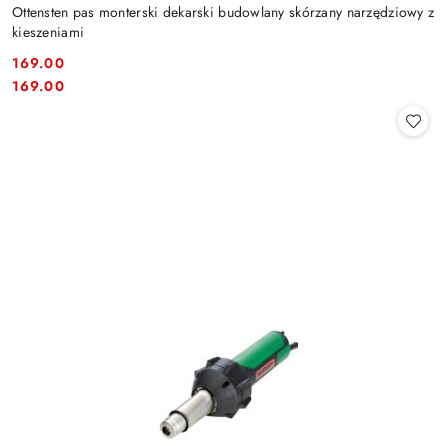
Ottensten pas monterski dekarski budowlany skórzany narzędziowy z
kieszeniami
169.00
Cena:
Cena:
169.00