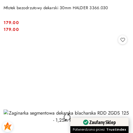
Młotek bezodrzutowy dekarski 30mm HALDER 3366.030
179.00
Cena:
Cena:
179.00
Zaufany Sklep
Potwierdzono przez:
Trustindex