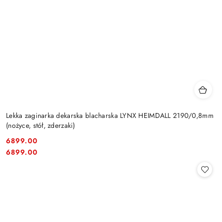
Lekka zaginarka dekarska blacharska LYNX HEIMDALL 2190/0,8mm
(nożyce, stół, zderzaki)
6899.00
Cena:
Cena:
6899.00