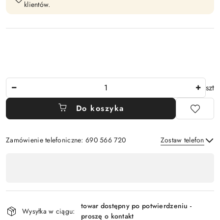
klientów.
Ilość
szt
Do koszyka
Zamówienie telefoniczne: 690 566 720
Zostaw telefon
Dostępność
,
Wyślij
płatność
i
towar dostępny po potwierdzeniu -
Wysyłka w ciągu:
dostawa
proszę o kontakt