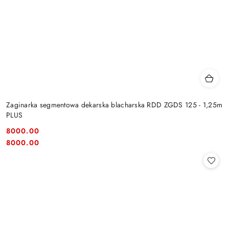
Zaginarka segmentowa dekarska blacharska RDD ZGDS 125 - 1,25m
PLUS
8000.00
Cena:
Cena:
8000.00