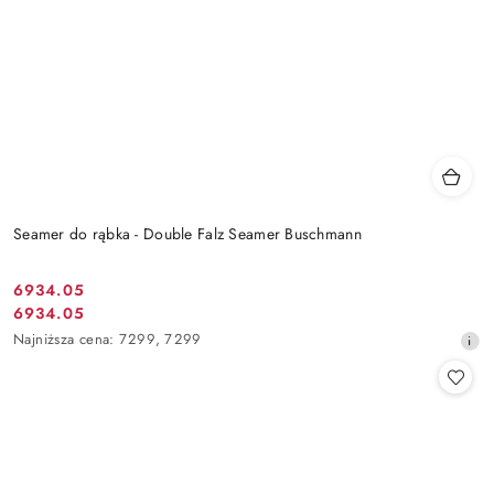
Seamer do rąbka - Double Falz Seamer Buschmann
6934.05
Cena
6934.05
Cena
promocyjna:
Najniższa
Najniższa cena:
7299
,
7299
promocyjna:
cena
z
30
dni
przed
obniżką