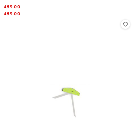
459.00
Cena:
Cena:
459.00