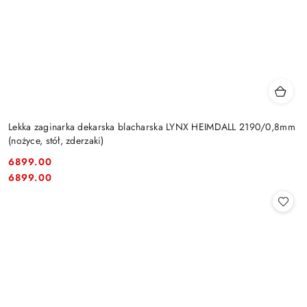
Lekka zaginarka dekarska blacharska LYNX HEIMDALL 2190/0,8mm
(nożyce, stół, zderzaki)
6899.00
Cena:
Cena:
6899.00