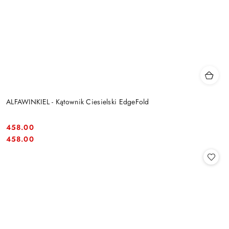
ALFAWINKIEL - Kątownik Ciesielski EdgeFold
458.00
Cena:
Cena:
458.00