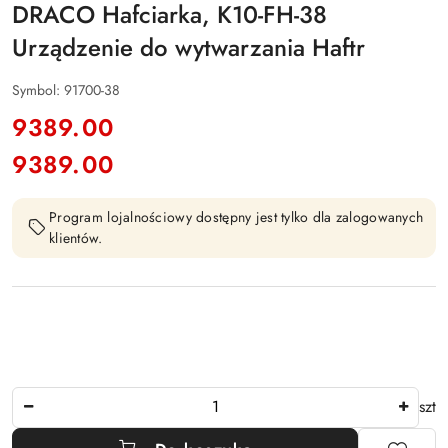
DRACO Hafciarka, K10-FH-38
Urządzenie do wytwarzania Haftr
Symbol:
91700-38
cena:
9389.00
9389.00
Cena:
Program lojalnościowy dostępny jest tylko dla zalogowanych
klientów.
Ilość
szt