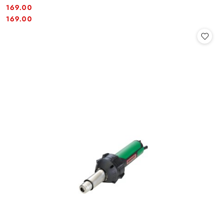
169.00
Cena:
Cena:
169.00