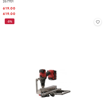
267701
619.00
Cena:
Cena:
619.00
-5%