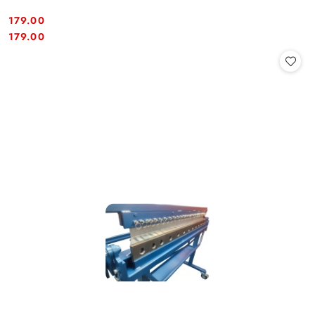
179.00
Cena:
Cena:
179.00