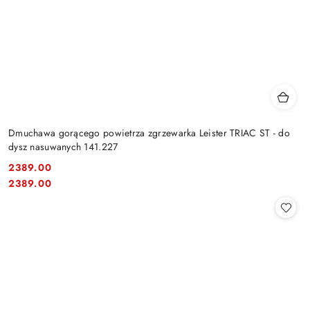
Dmuchawa gorącego powietrza zgrzewarka Leister TRIAC ST - do
dysz nasuwanych 141.227
2389.00
Cena:
Cena:
2389.00