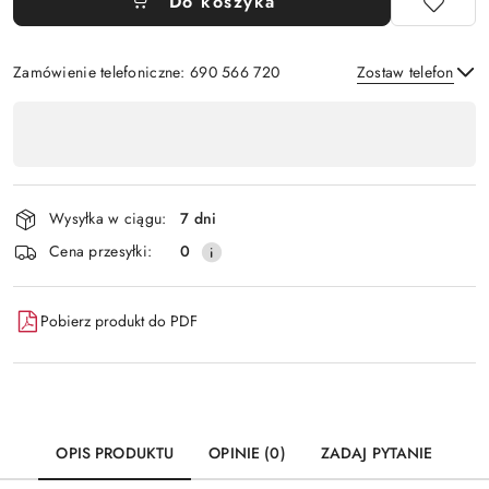
Do koszyka
Zamówienie telefoniczne: 690 566 720
Zostaw telefon
Dostępność
,
Wyślij
płatność
i
Wysyłka w ciągu:
7 dni
dostawa
Cena przesyłki:
0
Pobierz produkt do PDF
OPIS PRODUKTU
OPINIE (0)
ZADAJ PYTANIE