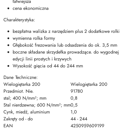
łatwiejsza
cena ekonomiczna
Charakterystyka:
bezpłatna walizka z narzędziem plus 2 dodatkowe rolki
wymienna rolka formy
Głębokość frezowania lub odsadzenia do ok. 3,5 mm
boczne składane skrzydełka prowadzące. do wygodnej
edycji linii prostych i krzywych
Wysokość gięcia od 44 do 244 mm
Dane Techniczne:
Wielogiętarka 200
Wielogiętarka 200
Przedmiot. Nie.
91780
stal; 400 N/mm²; mm
0,8
Stal nierdzewna; 600 N/mm²; mm
0,5
Cynk, miedź, aluminium
1,0
Zakręty od - do
44 - 244
EAN
4250959609199