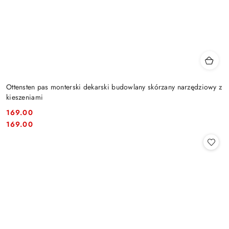
Ottensten pas monterski dekarski budowlany skórzany narzędziowy z
kieszeniami
169.00
Cena:
Cena:
169.00