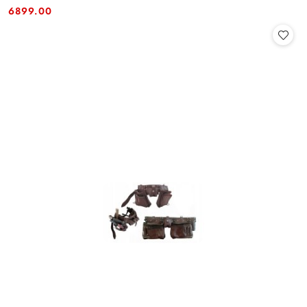
Cena:
Cena:
6899.00