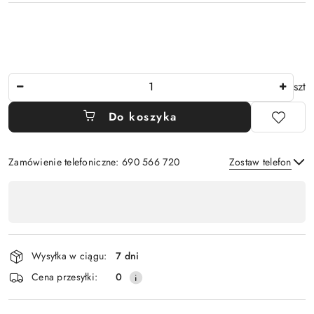
Ilość
szt
Do koszyka
Zamówienie telefoniczne: 690 566 720
Zostaw telefon
Dostępność
,
Wyślij
płatność
i
Wysyłka w ciągu:
7 dni
dostawa
Cena przesyłki:
0