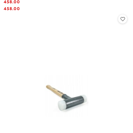
458.00
Cena:
Cena:
458.00