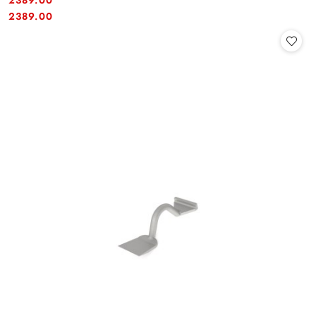
Cena:
Cena:
2389.00