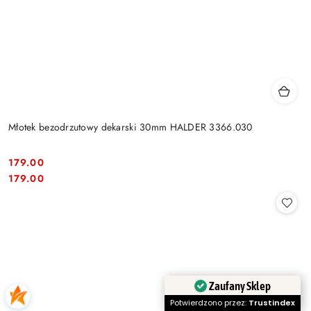
Młotek bezodrzutowy dekarski 30mm HALDER 3366.030
179.00
Cena:
Cena:
179.00
Zaufany Sklep
Potwierdzono przez:
Trustindex