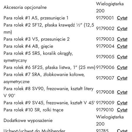
Wielogiętarka
Akcesoria opcjonalne
200
Para rolek #1 AS, przesunięcie 1
9179001
Cytat
Para rolek #2 SF12, płaska krawędź ½" (12,5
9179002
Cytat
mm)
Para rolek #3 VS, przesunięcie 2
9179003
Cytat
Para rolek #4 AB, gięcie
9179004
Cytat
Para rolek #5 SRS, koralik okrągły,
9179005
Cytat
symetryczny
Para rolek #6 SF25, płaska listwa, 1" (25 mm)
9179006
Cytat
Para rolek #7 SRA, żłobkowanie kołowe,
9179007
Cytat
asymetryczne
Para rolek #8 SV90, frezowanie, kształt litery
9179008
Cytat
V 90º
Para rolek #9 SV45, frezowanie, kształt V 45º
9179009
Cytat
Para rolek #10 SR, rolki tnące
9179010
Cytat
Wielogiętarka
Dodatkowe wyposażenie
200
Uchwyt/uchwyt do Multibender
91785
Cytat