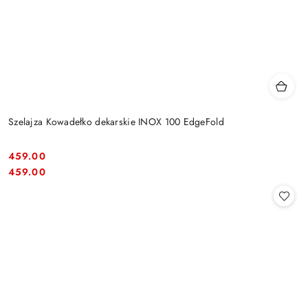
Szelajza Kowadełko dekarskie INOX 100 EdgeFold
459.00
Cena:
Cena:
459.00