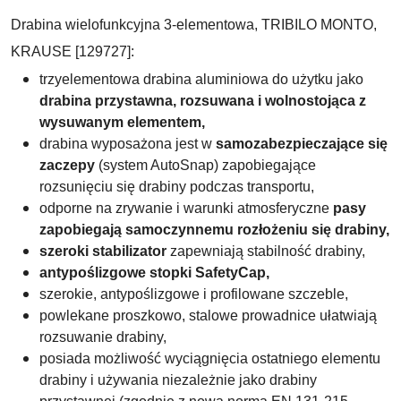
Drabina wielofunkcyjna 3-elementowa, TRIBILO MONTO,
KRAUSE [129727]:
trzyelementowa drabina aluminiowa do użytku jako
drabina przystawna, rozsuwana i wolnostojąca z
wysuwanym elementem,
drabina wyposażona jest w
samozabezpieczające się
zaczepy
(system AutoSnap) zapobiegające
rozsunięciu się drabiny podczas transportu,
odporne na zrywanie i warunki atmosferyczne
pasy
zapobiegają samoczynnemu rozłożeniu się drabiny,
szeroki stabilizator
zapewniają stabilność drabiny,
antypoślizgowe stopki SafetyCap,
szerokie, antypoślizgowe i profilowane szczeble,
powlekane proszkowo, stalowe prowadnice ułatwiają
rozsuwanie drabiny,
posiada możliwość wyciągnięcia ostatniego elementu
drabiny i używania niezależnie jako drabiny