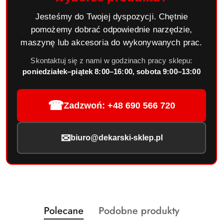
Jesteśmy do Twojej dyspozycji. Chętnie
pomożemy dobrać odpowiednie narzędzie,
maszynę lub akcesoria do wykonywanych prac.
Skontaktuj się z nami w godzinach pracy sklepu:
poniedziałek–piątek 8:00–16:00, sobota 9:00–13:00
☎
Zadzwoń: +48 690 566 720
✉
biuro@dekarski-sklep.pl
Produkty
Produkty
Polecane
Podobne produkty
Pomiń karuzelę produktów