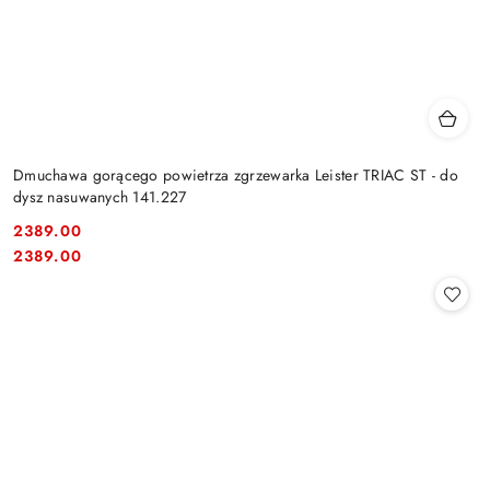
Dmuchawa gorącego powietrza zgrzewarka Leister TRIAC ST - do
dysz nasuwanych 141.227
2389.00
Cena:
Cena:
2389.00