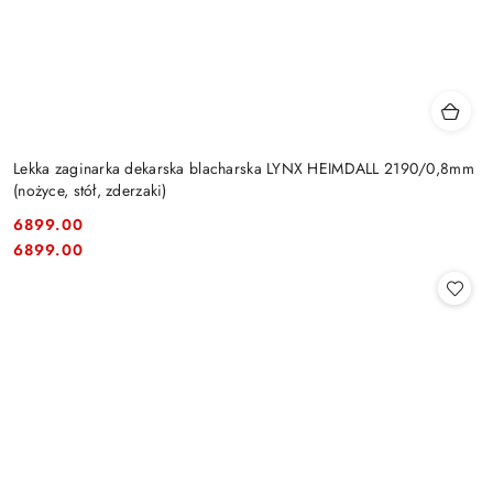
Lekka zaginarka dekarska blacharska LYNX HEIMDALL 2190/0,8mm
(nożyce, stół, zderzaki)
6899.00
Cena:
Cena:
6899.00