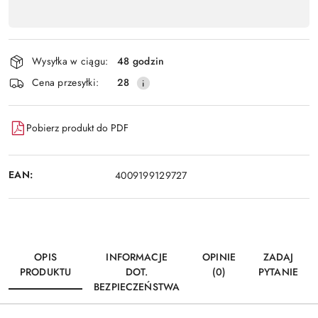
,
Wyślij
płatność
i
Wysyłka w ciągu:
48 godzin
dostawa
Cena przesyłki:
28
Pobierz produkt do PDF
EAN:
4009199129727
OPIS
INFORMACJE
OPINIE
ZADAJ
PRODUKTU
DOT.
(0)
PYTANIE
BEZPIECZEŃSTWA