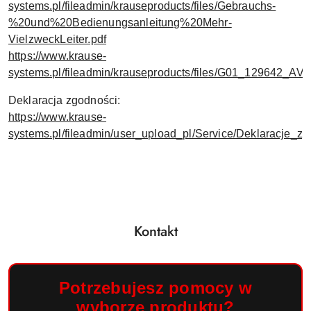
systems.pl/fileadmin/krauseproducts/files/Gebrauchs-
%20und%20Bedienungsanleitung%20Mehr-
VielzweckLeiter.pdf
https://www.krause-
systems.pl/fileadmin/krauseproducts/files/G01_129642_AV_
Deklaracja zgodności:
https://www.krause-
systems.pl/fileadmin/user_upload_pl/Service/Deklaracje
Kontakt
Potrzebujesz pomocy w
wyborze produktu?