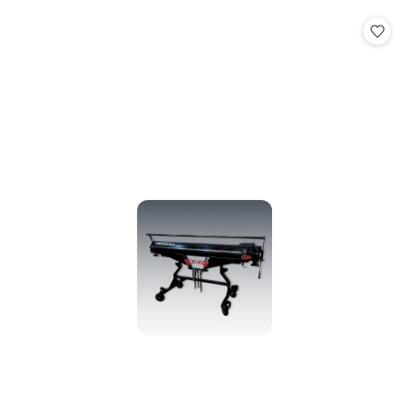
o
o
statusie:
statusie: