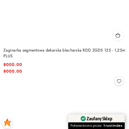
Zaginarka segmentowa dekarska blacharska RDD ZGDS 125 - 1,25m
PLUS
8000.00
Cena:
Cena:
8000.00
Zaufany Sklep
Potwierdzono przez:
Trustindex