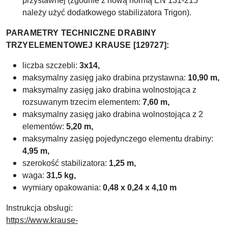
przystawnej (zgodnie z nową normą EN 131-215
należy użyć dodatkowego stabilizatora Trigon).
PARAMETRY TECHNICZNE DRABINY
TRZYELEMENTOWEJ KRAUSE [129727]:
liczba szczebli:
3x14,
maksymalny zasięg jako drabina przystawna:
10,90 m,
maksymalny zasięg
jako drabina wolnostojąca z
rozsuwanym trzecim elementem:
7,60 m,
maksymalny zasięg
jako drabina wolnostojąca z 2
elementów:
5,20 m,
maksymalny zasięg
pojedynczego elementu drabiny:
4,95 m,
szerokość stabilizatora:
1,25 m,
waga:
31,5 kg,
wymiary opakowania:
0,48 x 0,24 x 4,10 m
Instrukcja obsługi:
https://www.krause-