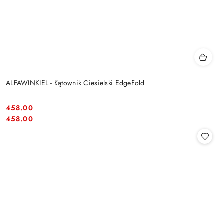
ALFAWINKIEL - Kątownik Ciesielski EdgeFold
458.00
Cena:
Cena:
458.00