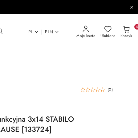
|
PL
PLN
Moje konto
Ulubione
Koszyk
(0)
unkcyjna 3x14 STABILO
KRAUSE [133724]