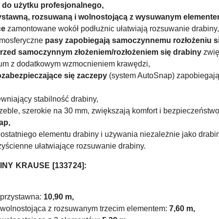
a
do użytku
profesjonalnego,
ystawną
, rozsuwaną i wolnostojącą z wysuwanym elemente
ce
zamontowane wokół podłużnic ułatwiają rozsuwanie drabiny,
atmosferyczne
pasy zapobiegają samoczynnemu rozłożeniu si
przed samoczynnym złożeniem/rozłożeniem się drabiny
zwię
nium z dodatkowym wzmocnieniem krawędzi,
zabezpieczające się zaczepy
(system AutoSnap) zapobiegając
wniający stabilność drabiny,
zeble, szerokie na 30 mm, zwiększają komfort i bezpieczeństw
ap,
statniego elementu drabiny i używania niezależnie jako drabi
rzyścienne ułatwiające rozsuwanie drabiny.
NY KRAUSE [
133724]:
 przystawna:
10,90 m,
 wolnostojąca z rozsuwanym trzecim elementem:
7,60 m,