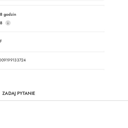
8 godzin
28
DF
009199133724
ZADAJ PYTANIE