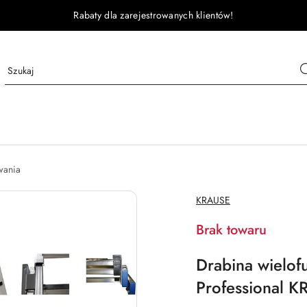
Rabaty dla zarejestrowanych klientów!
wania
NAZWA
KRAUSE
PRODUCENTA:
Brak towaru
Drabina wielof
Professional 