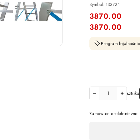
Symbol:
133724
cena:
3870.00
3870.00
Cena:
Program lojalnościo
Ilość
sztuka
Zamówienie telefoniczne
Dostępność
,