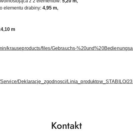
 wolnostojąca z 2 elementów:
5,20 m,
 elementu drabiny:
4,95 m,
x4,10 m
eadmin/krauseproducts/files/Gebrauchs-%20und%20Bedienungs
l/Service/Deklaracje_zgodnosci/Linia_produktow_STABILO/23
Kontakt