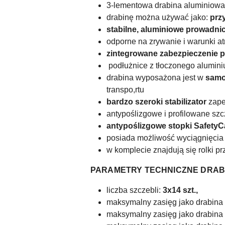
3-lementowa drabina aluminiow
drabinę można używać jako:
prz
stabilne, aluminiowe prowadni
odporne na zrywanie i warunki 
zintegrowane zabezpieczenie 
podłużnice z tłoczonego alumi
drabina wyposażona jest w
samo
transpo,rtu
bardzo
szeroki stabilizator
zape
antypoślizgowe i profilowane szc
antypoślizgowe stopki SafetyC
posiada możliwość wyciągnięcia o
w komplecie znajdują się rolki p
PARAMETRY TECHNICZNE DRABI
liczba szczebli:
3x14 szt.,
maksymalny zasięg jako drabina
maksymalny zasięg jako drabina