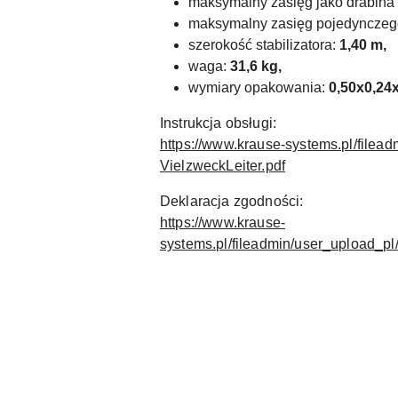
maksymalny zasięg jako drabina
maksymalny zasięg pojedynczego
szerokość stabilizatora:
1,40 m,
waga:
31,6 kg,
wymiary opakowania:
0,50x0,24
Instrukcja obsługi:
https://www.krause-systems.pl/fil
VielzweckLeiter.pdf
Deklaracja zgodności:
https://www.krause-
systems.pl/fileadmin/user_upload_p