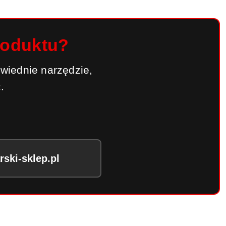
roduktu?
wiednie narzędzie,
.
ski-sklep.pl