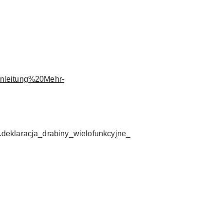
anleitung%20Mehr-
.deklaracja_drabiny_wielofunkcyjne_S.pdf