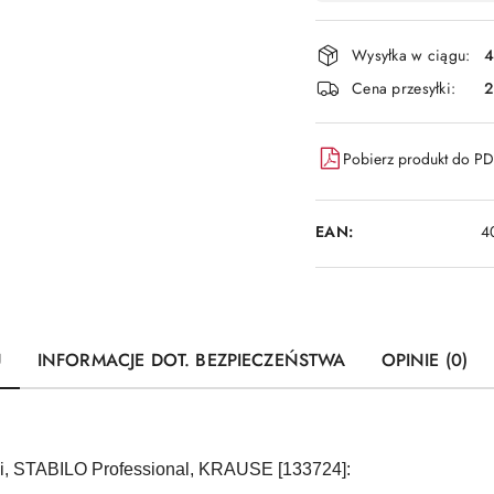
płatność
i
Wysyłka w ciągu:
4
dostawa
Cena przesyłki:
Pobierz produkt do P
EAN:
4
U
INFORMACJE DOT. BEZPIECZEŃSTWA
OPINIE (0)
li, STABILO Professional, KRAUSE [133724]: