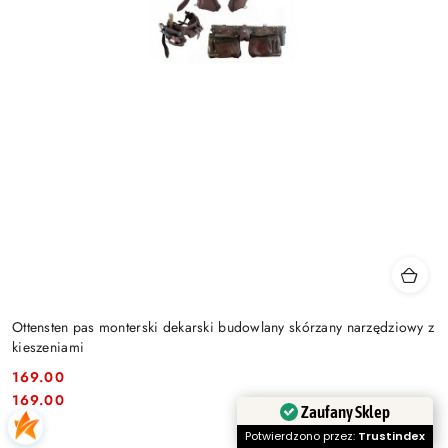
Ottensten pas monterski dekarski budowlany skórzany narzędziowy z
kieszeniami
169.00
Cena:
Cena:
169.00
Zaufany Sklep
Potwierdzono przez:
Trustindex