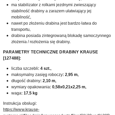
ma stabilizator z rolkami jezdnymi zwieszający
stabilność drabiny a zarazem ułatwiający jej
mobilność,
nawet po złożeniu drabina jest bardzo łatwa do
transportu,
drabina posiada zintegrowaną blokadę samoczynnego
złożenia / rozłożenia się drabiny.
PARAMETRY TECHNICZNE DRABINY KRAUSE
[127488]:
liczba szczebli
: 4
szt.,
maksymalny zasięg roboczy
: 2,95 m,
długość drabiny
: 2,10 m,
wymiary opakowania
: 0,58x0,21x2,25 m,
waga
: 17,5 kg
Instrukcja obsługi:
https://www.krause-