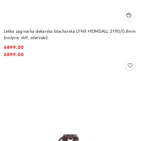
Lekka zaginarka dekarska blacharska LYNX HEIMDALL 2190/0,8mm
(nożyce, stół, zderzaki)
6899.00
Cena:
Cena:
6899.00