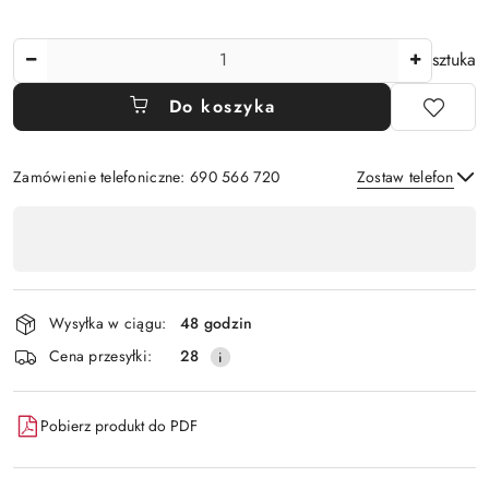
Ilość
sztuka
Do koszyka
Zamówienie telefoniczne: 690 566 720
Zostaw telefon
Dostępność
,
Wyślij
płatność
i
Wysyłka w ciągu:
48 godzin
dostawa
Cena przesyłki:
28
Pobierz produkt do PDF