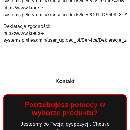
systems.pl/fileadmin/krauseproducts/files/G%20und%20B_St
https://www.krause-
systems.pl/fileadmin/krauseproducts/files/G01_D560818
Deklaracja zgodności:
https://www.krause-
systems.pl/fileadmin/user_upload_pl/Service/Deklaracje_
Kontakt
Potrzebujesz pomocy w
wyborze produktu?
Jesteśmy do Twojej dyspozycji. Chętnie