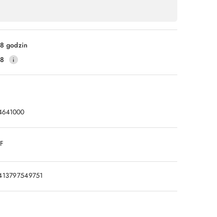
8 godzin
28
4641000
DF
413797549751