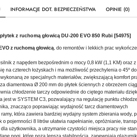
U
INFORMACJE DOT. BEZPIECZEŃSTWA
OPINIE (0)
płytek
z ruchomą głowicą
DU-200 EVO 850
Rubi [54975]
EVO z ruchomą głowicą
, do remontów i lekkich prac wykończe
silnik z napędem bezpośrednim o mocy 0,8 kW (1,1 KM) oraz 
ę na czterech łożyskach i ma możliwość przechylenia o 45º d
wykonaną ze specjalnych materiałów, zwiększającą komfort pr
rcza diamentowa Ø 200 mm do płytek ściennych z obrzeżem cią
ia chłodzenie tarczy odpowiednie do ciętego materiału dzięki 
jest w SYSTEM C3, pozwalający na regulację punktu chłodzen
nika, znacząco poprawiając wydajność tarcz diamentowych
 ramy, która zawiera bardziej wydajny system zbierania wody,
o pojemności 8 litrów ułatwia napełnianie, opróżnianie, transp
jna dla użytkownika, a utrzymanie czystości miejsca pracy nie s
ane nogi, które poza lepszą stabilnością, zapewniają glazur