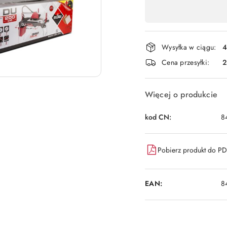
Dostępność
,
płatność
i
Wysyłka w ciągu:
4
dostawa
Cena przesyłki:
Więcej o produkcie
kod CN:
8
Pobierz produkt do P
EAN:
8