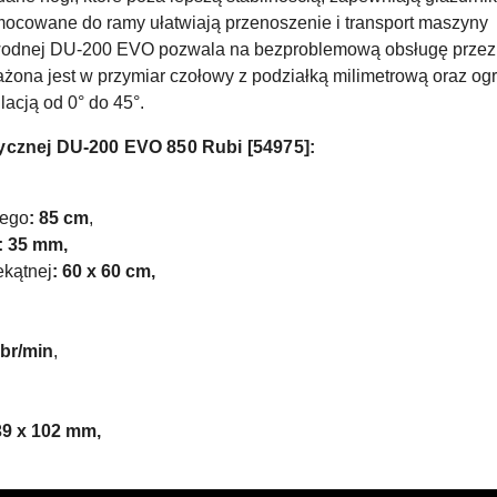
amocowane do ramy ułatwiają przenoszenie i transport maszyny
i wodnej DU-200 EVO pozwala na bezproblemową obsługę przez
na jest w przymiar czołowy z podziałką milimetrową oraz ogr
lacją od 0° do 45°.
rycznej DU-200 EVO 850 Rubi [54975]:
tego
: 85 cm
,
: 35 mm,
ekątnej
: 60 x 60 cm,
obr/min
,
39 x 102
mm,