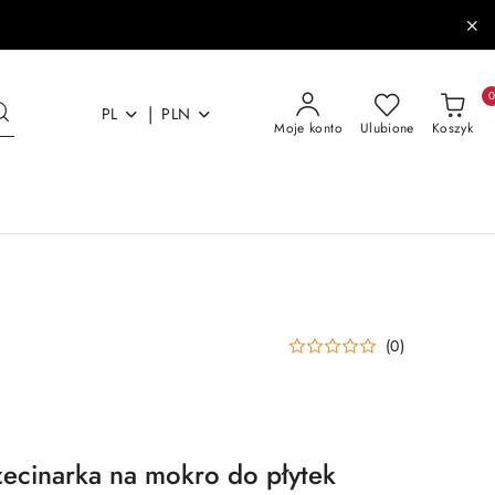
|
PL
PLN
Moje konto
Ulubione
Koszyk
(0)
zecinarka na mokro do płytek