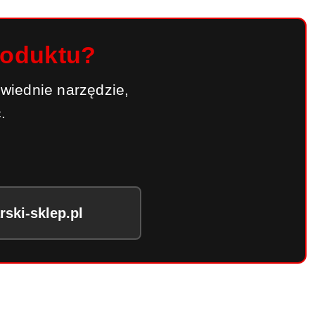
roduktu?
wiednie narzędzie,
.
ski-sklep.pl