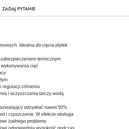
ZADAJ PYTANIE
niowych. Idealna do cięcia płytek
z zabezpieczeniem termicznym
o wykonywania cięć
acy
głym
regulacji ciśnienia
ia i oczyszczania tarczy wodą
 pozwalający odzyskać nawet 50%
ort i czyszczenie. W efekcie obsługa
tanowi żadnego problemu
nikowi odpowiednią wysokość podczas