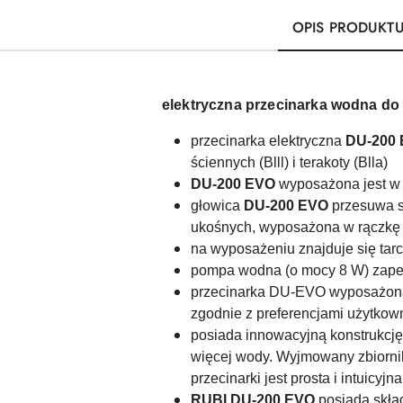
OPIS PRODUKT
elektryczna przecinarka wodna
do 
przecinarka elektryczna
DU-200 
ściennych (Blll) i terakoty (Blla)
DU-200 EVO
wyposażona jest w 
głowica
DU-200 EVO
przesuwa si
ukośnych,
wyposażona w rączkę 
na wyposażeniu znajduje się ta
pompa wodna (o mocy 8 W) zapewn
przecinarka DU-EVO wyposażona 
zgodnie z preferencjami użytkow
posiada innowacyjną konstrukcję
więcej wody. Wyjmowany zbiornik 
przecinarki jest prosta i intuicy
RUBI DU-200 EVO
posiada skład