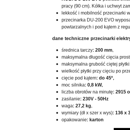
pracy (90 cm). Kółka i uchwyt z
lekkość i mobilność przecinark
przecinarka DU-200 EVO wyposażo
powtarzalnych i pod kątem z regu
dane techniczne przecinarki elekt
średnica tarczy
: 200 mm
,
maksymalna długość cięcia pros
maksymalna grubość ciętej płytki
wielkość płytki przy cięciu po prz
cięcie pod kątem
: do 45º,
moc silnika
: 0,8 kW,
liczba obrotów na minutę
: 2915 
zasilanie
: 230V - 50Hz
waga
: 27,2 kg
,
wymiary (dł x szer x wys)
:
136 x 
opakowanie
: karton