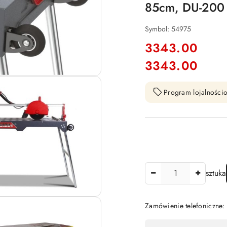
85cm, DU-200 
Symbol:
54975
cena:
3343.00
3343.00
Cena:
Program lojalnościo
Ilość
sztuka
Zamówienie telefoniczne