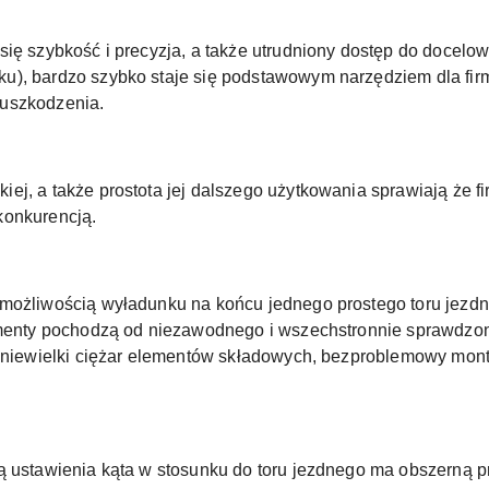
się szybkość i precyzja, a także utrudniony dostęp do docel
u), bardzo szybko staje się podstawowym narzędziem dla fir
 uszkodzenia.
j, a także prostota jej dalszego użytkowania sprawiają że fi
konkurencją.
 możliwością wyładunku na końcu jednego prostego toru jezd
elementy pochodzą od niezawodnego i wszechstronnie sprawd
są niewielki ciężar elementów składowych, bezproblemowy mon
ą ustawienia kąta w stosunku do toru jezdnego ma obszerną p