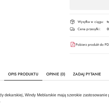
,
płatność
i
Wysyłka w ciągu:
t
dostawa
Cena przesyłki:
Pobierz produkt do P
OPIS PRODUKTU
OPINIE (0)
ZADAJ PYTANIE
y dekarskiej, Windy Meblarskie mają szerokie zastosowanie 
.