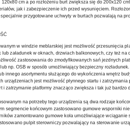
 120x80 cm a po rozłożeniu burt zwiększa się do 200x120 cm!!
iałów, jak i zabezpieczenie ich przed wysunięciem. Rozłożo
specjalnie przygotowane uchwyty w burtach pozwalają na pr
OŚĆ
anym w windzie meblarskiej jest możliwość przesunięcia pla
 lub załadunek w oknach, drzwiach balkonowych, czy też na d
Możliwość zastosowania do zmodyfikowanych sań jezdnych plat
lub np. OSB w sposób umożliwiający bezpieczny rozładunek
ub innego asortymentu służącego do wykończenia wnętrz bu
 urządzeniach jest możliwość płynnego startu i zatrzymania
t i zatrzymanie platformy znacząco zwiększa i tak już bardzo
osowanym na potrzeby tego urządzenia są dwa rodzaje końc
ym segmencie końcowym zastosowano gumowe wsporniki nie ry
rników zamontowano gumowe koła umożliwiające wciąganie 
astosowano pulpit sterowniczy pozwalający na sterowanie ur