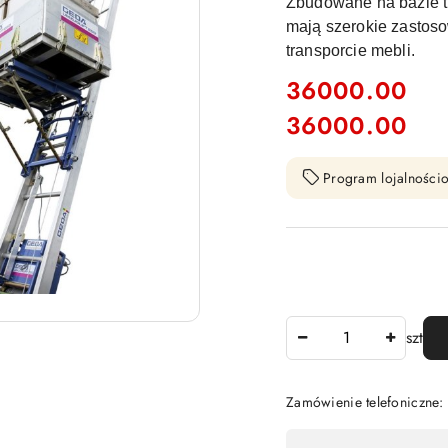
Zbudowane na bazie tr
mają szerokie zastos
transporcie mebli.
cena:
36000.00
36000.00
Cena:
Program lojalnościo
Ilość
szt
Zamówienie telefoniczne
Dostępność