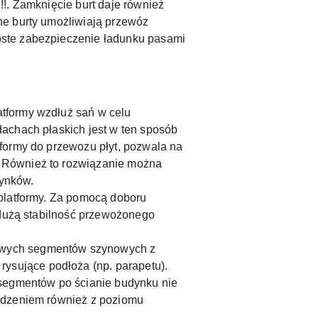
!. Zamknięcie burt daje również
ne burty umożliwiają przewóz
oste zabezpieczenie ładunku pasami
tformy wzdłuż sań w celu
achach płaskich jest w ten sposób
formy do przewozu płyt, pozwala na
. Również to rozwiązanie można
dynków.
 platformy. Za pomocą doboru
 dużą stabilność przewożonego
owych segmentów szynowych z
sujące podłoża (np. parapetu).
segmentów po ścianie budynku nie
ządzeniem również z poziomu