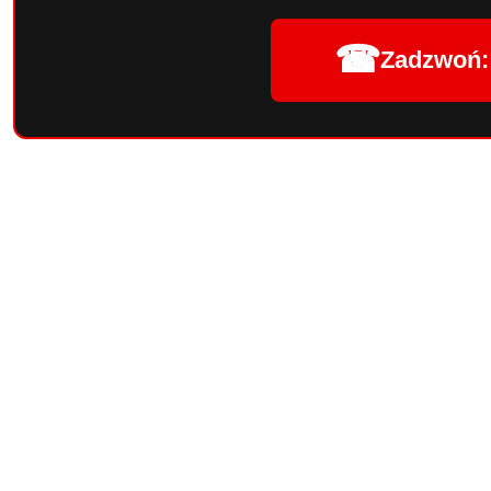
☎
Zadzwoń: 
Pomiń karuzelę produktów