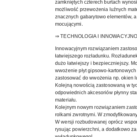
zamkniętych czterech burtach wynosi
możliwość przewożenia luźnych mater
znacznych gabarytowo elementów, a 
mocującymi.
⇒ TECHNOLOGIA I INNOWACYJN
Innowacyjnym rozwiązaniem zastosow
łatwiejszego rozładunku. Rozładunek
dużo łatwiejszy i bezpieczniejszy. 
wwożenie płyt gipsowo-kartonowych 
zastosować do wwożenia np. okien l
Kolejną nowością zastosowaną w tych
odpowiednich akcesoriów płynny star
materiału.
Kolejnym nowym rozwiązaniem zast
rolkami zwrotnymi. W zmodyfikowan
W wersji rozbudowanej oprócz wspo
rysując powierzchni, a dodatkowo z
wyładunkowego!