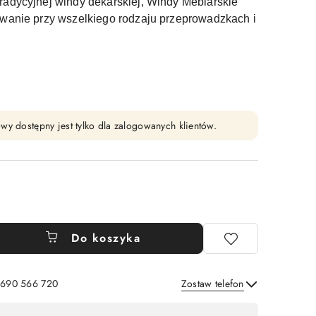
adycyjnej windy dekarskiej, Windy Meblarskie
owanie przy wszelkiego rodzaju przeprowadzkach i
wy dostępny jest tylko dla zalogowanych klientów.
Do koszyka
: 690 566 720
Zostaw telefon
Wyślij