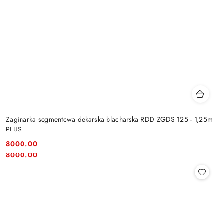
Zaginarka segmentowa dekarska blacharska RDD ZGDS 125 - 1,25m
PLUS
8000.00
Cena:
Cena:
8000.00