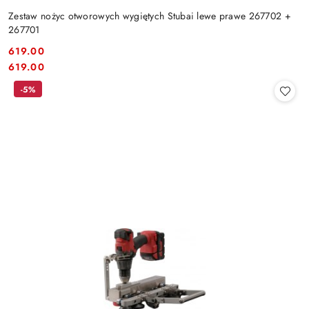
Zestaw nożyc otworowych wygiętych Stubai lewe prawe 267702 +
267701
619.00
Cena:
Cena:
619.00
-5%