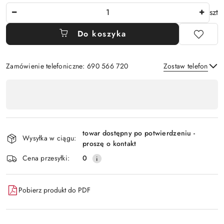
Ilość
szt
Do koszyka
Zamówienie telefoniczne: 690 566 720
Zostaw telefon
Dostępność
,
Wyślij
płatność
i
towar dostępny po potwierdzeniu -
Wysyłka w ciągu:
dostawa
proszę o kontakt
Cena przesyłki:
0
Pobierz produkt do PDF