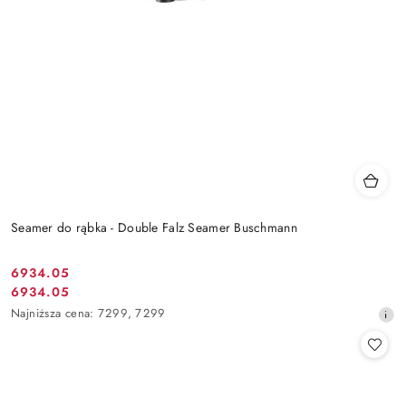
Seamer do rąbka - Double Falz Seamer Buschmann
6934.05
Cena
6934.05
Cena
promocyjna:
Najniższa
Najniższa cena:
7299
,
7299
promocyjna:
cena
z
30
dni
przed