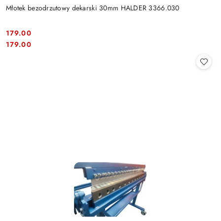
Młotek bezodrzutowy dekarski 30mm HALDER 3366.030
179.00
Cena:
Cena:
179.00