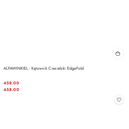
ALFAWINKIEL - Kątownik Ciesielski EdgeFold
458.00
Cena:
Cena:
458.00