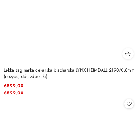
Lekka zaginarka dekarska blacharska LYNX HEIMDALL 2190/0,8mm
(nożyce, stół, zderzaki)
6899.00
Cena:
Cena:
6899.00