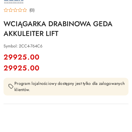
(0)
WCIĄGARKA DRABINOWA GEDA
AKKULEITER LIFT
Symbol:
2CC4-764C6
cena:
29925.00
29925.00
Cena:
Program lojalnościowy dostępny jest tylko dla zalogowanych
klientów.