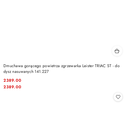
Dmuchawa gorącego powietrza zgrzewarka Leister TRIAC ST - do
dysz nasuwanych 141.227
2389.00
Cena:
Cena:
2389.00