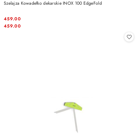
Szelajza Kowadełko dekarskie INOX 100 EdgeFold
459.00
Cena:
Cena:
459.00