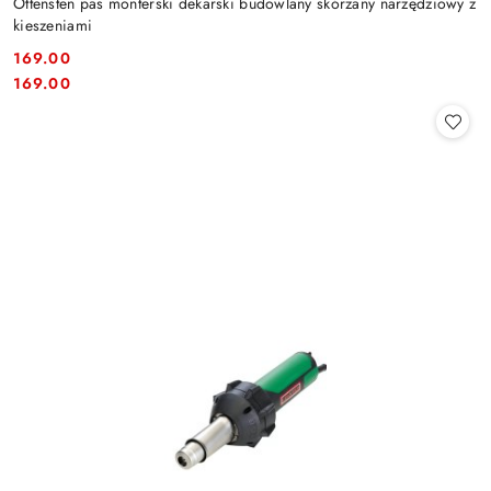
Ottensten pas monterski dekarski budowlany skórzany narzędziowy z
kieszeniami
169.00
Cena:
Cena:
169.00