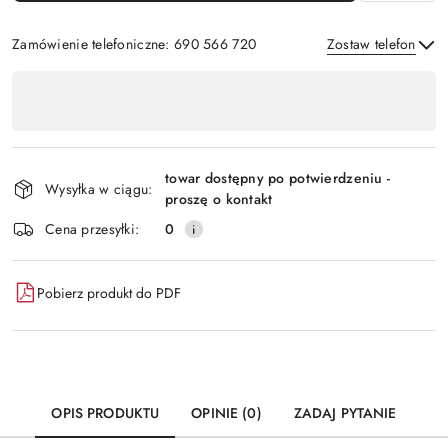
Zamówienie telefoniczne: 690 566 720
Zostaw telefon
Dostępność
,
Wyślij
płatność
i
towar dostępny po potwierdzeniu -
Wysyłka w ciągu:
dostawa
proszę o kontakt
Cena przesyłki:
0
Pobierz produkt do PDF
OPIS PRODUKTU
OPINIE (0)
ZADAJ PYTANIE