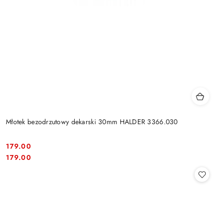
Młotek bezodrzutowy dekarski 30mm HALDER 3366.030
179.00
Cena:
Cena:
179.00