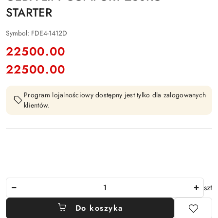
STARTER
Symbol:
FDE4-1412D
cena:
22500.00
22500.00
Cena:
Program lojalnościowy dostępny jest tylko dla zalogowanych
klientów.
Ilość
szt
Do koszyka