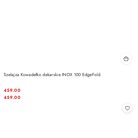
Szelajza Kowadełko dekarskie INOX 100 EdgeFold
459.00
Cena:
Cena:
459.00