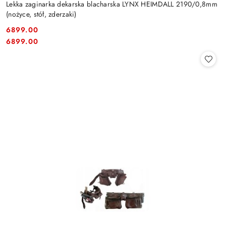
Lekka zaginarka dekarska blacharska LYNX HEIMDALL 2190/0,8mm
(nożyce, stół, zderzaki)
6899.00
Cena:
Cena:
6899.00