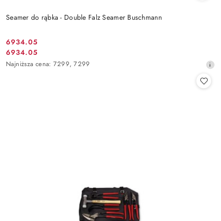
Seamer do rąbka - Double Falz Seamer Buschmann
6934.05
Cena
6934.05
Cena
promocyjna:
Najniższa
Najniższa cena:
7299
,
7299
promocyjna:
cena
z
30
dni
przed
obniżką