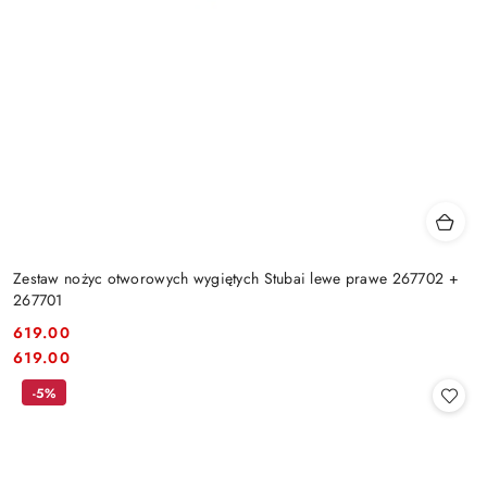
Zestaw nożyc otworowych wygiętych Stubai lewe prawe 267702 +
267701
619.00
Cena:
Cena:
619.00
-5%