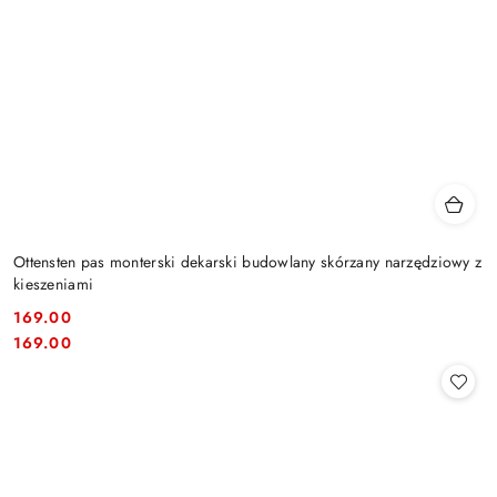
Ottensten pas monterski dekarski budowlany skórzany narzędziowy z
kieszeniami
169.00
Cena:
Cena:
169.00