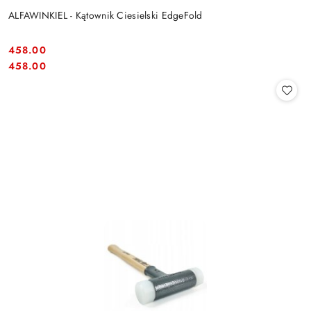
ALFAWINKIEL - Kątownik Ciesielski EdgeFold
458.00
Cena:
Cena:
458.00