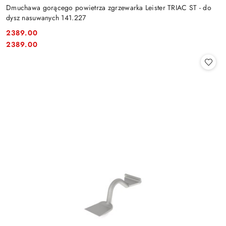
Dmuchawa gorącego powietrza zgrzewarka Leister TRIAC ST - do
dysz nasuwanych 141.227
2389.00
Cena:
Cena:
2389.00