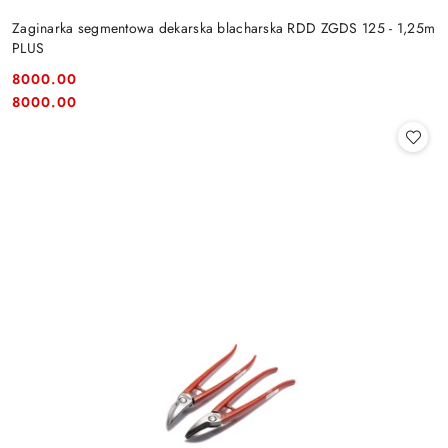
Zaginarka segmentowa dekarska blacharska RDD ZGDS 125 - 1,25m
PLUS
8000.00
Cena:
Cena:
8000.00