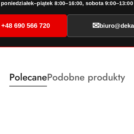
poniedziałek–piątek 8:00–16:00, sobota 9:00–13:00
✉
+48 690 566 720
biuro@dekar
Produkty
Produkty
Polecane
Podobne produkty
o
o
statusie:
statusie: