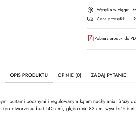
płatność
i
Wysyłka w ciągu:
t
dostawa
Cena przesyłki:
Pobierz produkt do P
OPIS PRODUKTU
OPINIE (0)
ZADAJ PYTANIE
nymi burtami bocznymi i regulowanym kątem nachylenia. Służy d
m (po otworzeniu burt 140 cm), głębokość 82 cm, wysokość burt