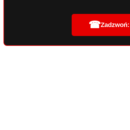
☎
Zadzwoń: 
Pomiń karuzelę produktów