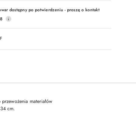
owar dostępny po potwierdzeniu - proszę o kontakt
28
DF
o przewożenia materiałów
 34 cm.