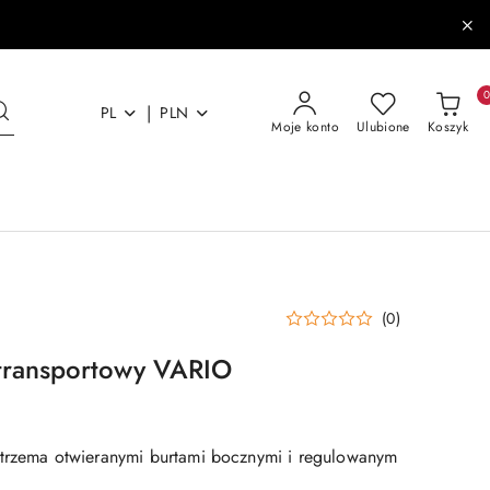
|
PL
PLN
Moje konto
Ulubione
Koszyk
(0)
transportowy VARIO
 trzema otwieranymi burtami bocznymi i regulowanym