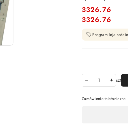
cena:
3326.76
3326.76
Cena:
Program lojalnościo
Ilość
szt
Zamówienie telefoniczne
Dostępność
,