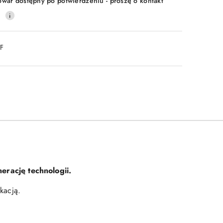
owar dostępny po potwierdzeniu - proszę o kontakt
0
DF
erację technologii.
kacją.