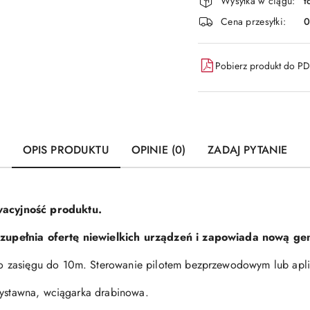
i
Wysyłka w ciągu:
t
dostawa
Cena przesyłki:
Pobierz produkt do P
OPIS PRODUKTU
OPINIE (0)
ZADAJ PYTANIE
acyjność produktu.
upełnia ofertę niewielkich urządzeń i zapowiada nową gen
 zasięgu do 10m. Sterowanie pilotem bezprzewodowym lub apli
zystawna, wciągarka drabinowa.