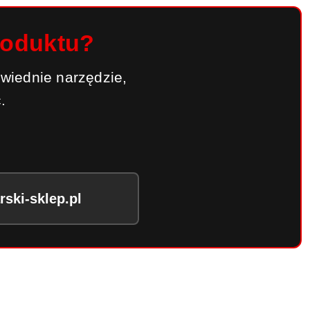
roduktu?
wiednie narzędzie,
.
ski-sklep.pl