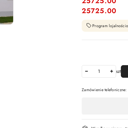
cena:
25725.00
25725.00
Cena:
Program lojalnościo
Ilość
szt
Zamówienie telefoniczne
Dostępność
,
płatność