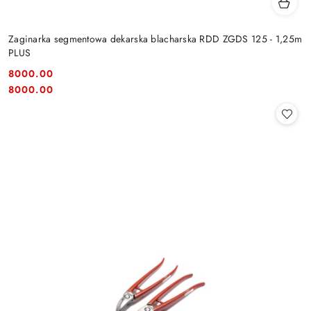
Zaginarka segmentowa dekarska blacharska RDD ZGDS 125 - 1,25m
PLUS
8000.00
Cena:
Cena:
8000.00