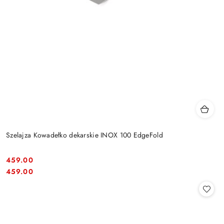
Szelajza Kowadełko dekarskie INOX 100 EdgeFold
459.00
Cena:
Cena:
459.00