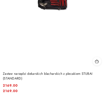
Zastaw narzędzi dekarskich blacharskich z plecakiem STUBAI
(STANDARD)
2169.00
Cena:
Cena:
2169.00