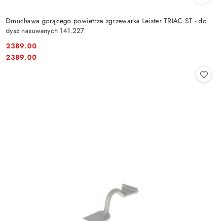
Dmuchawa gorącego powietrza zgrzewarka Leister TRIAC ST - do
dysz nasuwanych 141.227
2389.00
Cena:
Cena:
2389.00