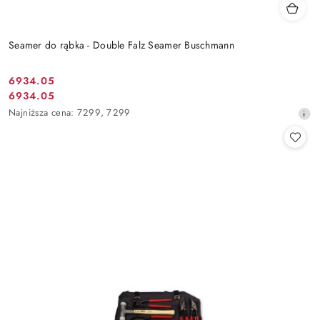
Seamer do rąbka - Double Falz Seamer Buschmann
6934.05
Cena
6934.05
Cena
promocyjna:
Najniższa
Najniższa cena:
7299
,
7299
promocyjna:
cena
z
30
dni
przed
obniżką