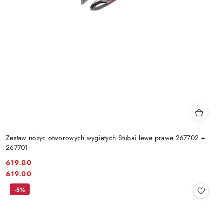
Zestaw nożyc otworowych wygiętych Stubai lewe prawe 267702 +
267701
619.00
Cena:
Cena:
619.00
-5%