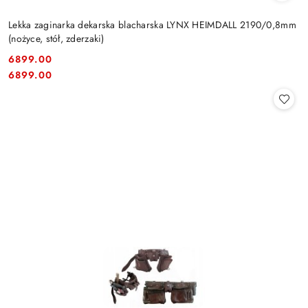
Lekka zaginarka dekarska blacharska LYNX HEIMDALL 2190/0,8mm
(nożyce, stół, zderzaki)
6899.00
Cena:
Cena:
6899.00