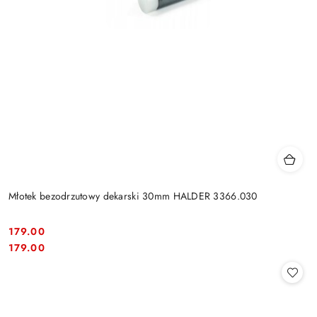
Młotek bezodrzutowy dekarski 30mm HALDER 3366.030
179.00
Cena:
Cena:
179.00