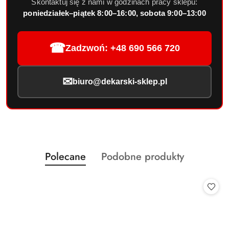
Skontaktuj się z nami w godzinach pracy sklepu:
poniedziałek–piątek 8:00–16:00, sobota 9:00–13:00
☎
Zadzwoń: +48 690 566 720
✉
biuro@dekarski-sklep.pl
Produkty
Produkty
Polecane
Podobne produkty
Pomiń karuzelę produktów
o
o
statusie:
statusie: