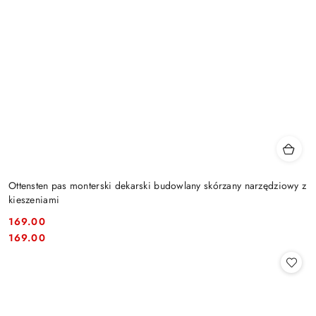
Ottensten pas monterski dekarski budowlany skórzany narzędziowy z
kieszeniami
169.00
Cena:
Cena:
169.00