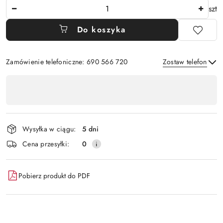
Ilość
szt
Do koszyka
Zamówienie telefoniczne: 690 566 720
Zostaw telefon
Dostępność
,
Wyślij
płatność
i
Wysyłka w ciągu:
5 dni
dostawa
Cena przesyłki:
0
Pobierz produkt do PDF