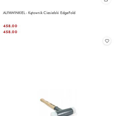
ALFAWINKIEL - Kątownik Ciesielski EdgeFold
458.00
Cena:
Cena:
458.00