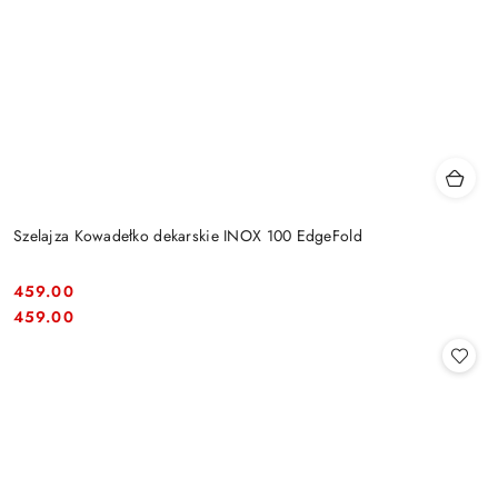
Szelajza Kowadełko dekarskie INOX 100 EdgeFold
459.00
Cena:
Cena:
459.00