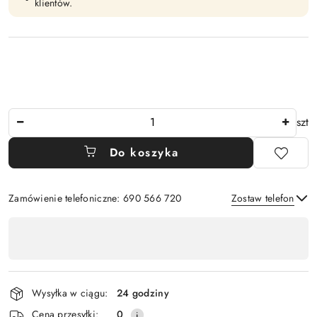
klientów.
Ilość
szt
Do koszyka
Zamówienie telefoniczne: 690 566 720
Zostaw telefon
Dostępność
,
Wyślij
płatność
i
Wysyłka w ciągu:
24 godziny
dostawa
Cena przesyłki:
0