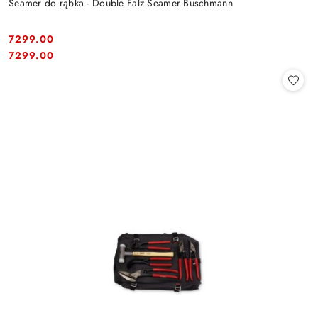
Seamer do rąbka - Double Falz Seamer Buschmann
7299.00
Cena:
Cena:
7299.00