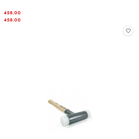
458.00
Cena:
Cena:
458.00