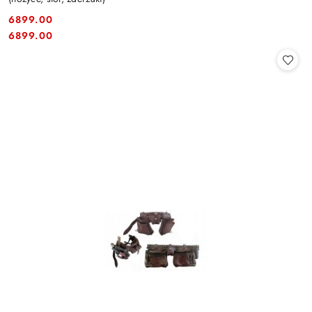
6899.00
Cena:
Cena:
6899.00