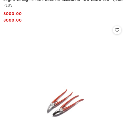
PLUS
8000.00
Cena:
Cena:
8000.00