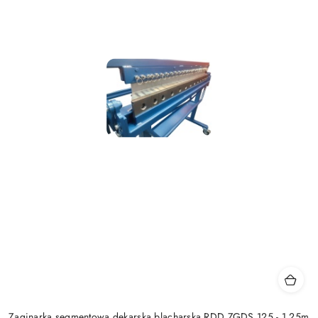
Zaginarka segmentowa dekarska blacharska RDD ZGDS 125 - 1,25m