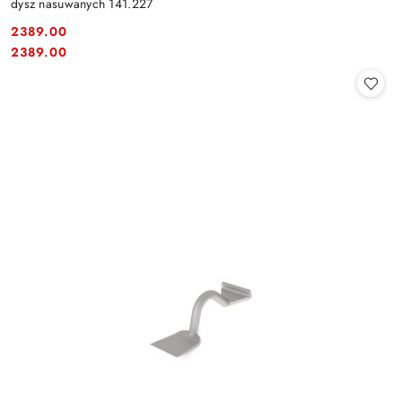
dysz nasuwanych 141.227
2389.00
Cena:
Cena:
2389.00