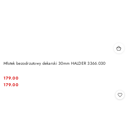
Młotek bezodrzutowy dekarski 30mm HALDER 3366.030
179.00
Cena:
Cena:
179.00