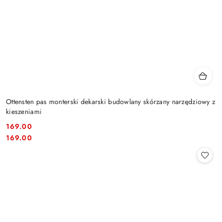
Ottensten pas monterski dekarski budowlany skórzany narzędziowy z
kieszeniami
169.00
Cena:
Cena:
169.00