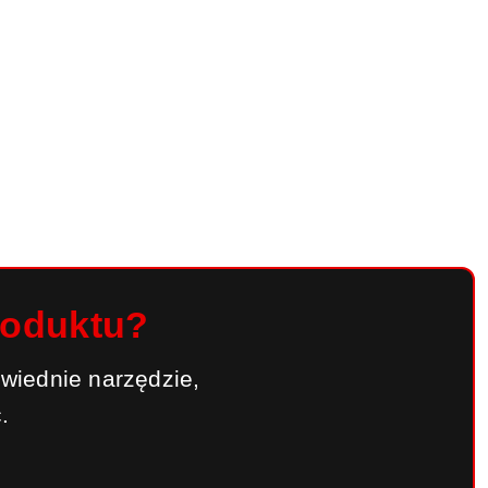
roduktu?
wiednie narzędzie,
.