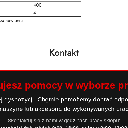
400
4
y zamówieniu
Kontakt
ujesz pomocy w wyborze p
j dyspozycji. Chętnie pomożemy dobrać odpo
maszynę lub akcesoria do wykonywanych prac
Skontaktuj się z nami w godzinach pracy sklepu: