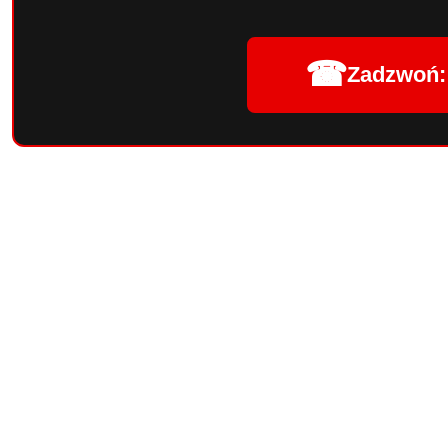
☎
Zadzwoń: 
Pomiń karuzelę produktów