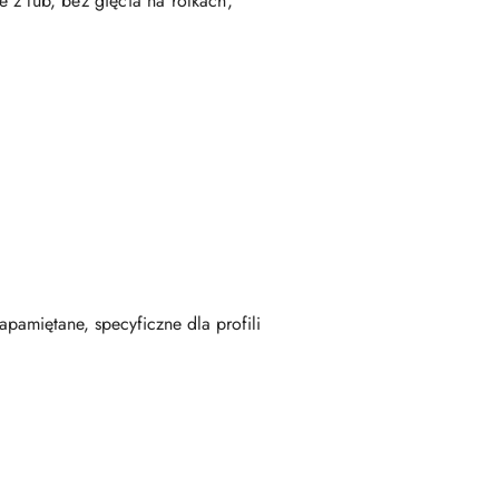
 z lub, bez gięcia na rolkach,
pamiętane, specyficzne dla profili