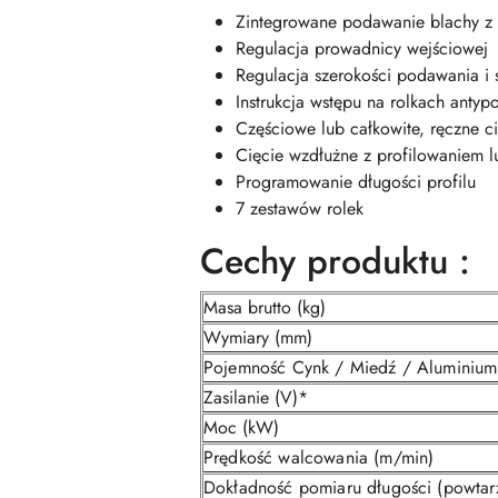
Zintegrowane podawanie blachy z 
Regulacja prowadnicy wejściowej
Regulacja szerokości podawania i s
Instrukcja wstępu na rolkach antyp
Częściowe lub całkowite, ręczne c
Cięcie wzdłużne z profilowaniem l
Programowanie długości profilu
7 zestawów rolek
Cechy produktu :
Masa brutto (kg)
Wymiary (mm)
Pojemność Cynk / Miedź / Aluminiu
Zasilanie (V)*
Moc (kW)
Prędkość walcowania (m/min)
Dokładność pomiaru długości (powtar