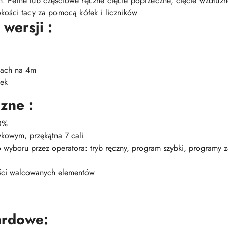
. Pełne lub częściowe ręczne cięcie poprzeczne, cięcie wzdłużne
okości tacy za pomocą kółek i liczników
 wersji :
iach na 4m
łek
zne :
50%
kowym, przękątna 7 cali
wyboru przez operatora: tryb ręczny, program szybki, programy za
gości walcowanych elementów
ardowe: