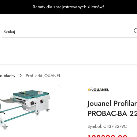
Rabaty dla zarejestrowanych klientów!
do blachy
Profilarki JOUANEL
JOUANEL
MASZYNY
MACHINES
Jouanel Profil
PROBAC-BA 2
Symbol:
C437-8279C