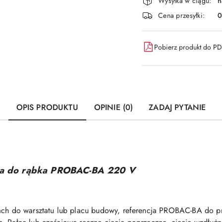
i
Wysyłka w ciągu:
n
dostawa
Cena przesyłki:
Pobierz produkt do P
OPIS PRODUKTU
OPINIE (0)
ZADAJ PYTANIE
owa do rąbka PROBAC-BA 220 V
ach do warsztatu lub placu budowy, referencja PROBAC-BA do pro