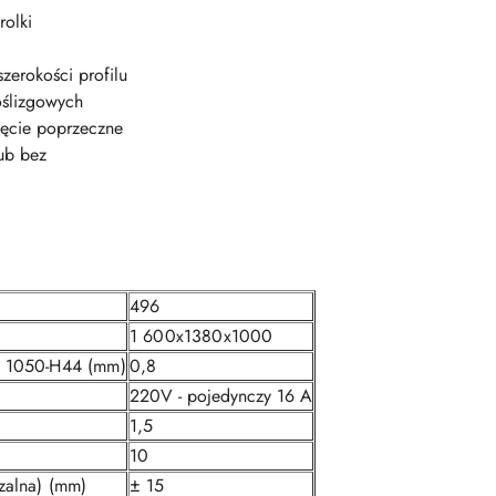
rolki
zerokości profilu
oślizgowych
ięcie poprzeczne
ub bez
496
1 600x1380x1000
m 1050-H44 (mm)
0,8
220V - pojedynczy 16 A
1,5
10
zalna) (mm)
± 15