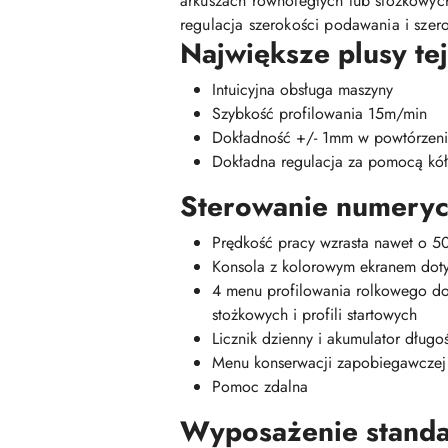
arkuszach równoległych lub stożkowych
regulacja szerokości podawania i szer
Największe plusy tej
Intuicyjna obsługa maszyny
Szybkość profilowania 15m/min
Dokładność +/- 1mm w powtórzen
Dokładna regulacja za pomocą kó
Sterowanie numeryc
Prędkość pracy wzrasta nawet o 
Konsola z kolorowym ekranem doty
4 menu profilowania rolkowego do 
stożkowych i profili startowych
Licznik dzienny i akumulator dłu
Menu konserwacji zapobiegawczej
Pomoc zdalna
Wyposażenie stand