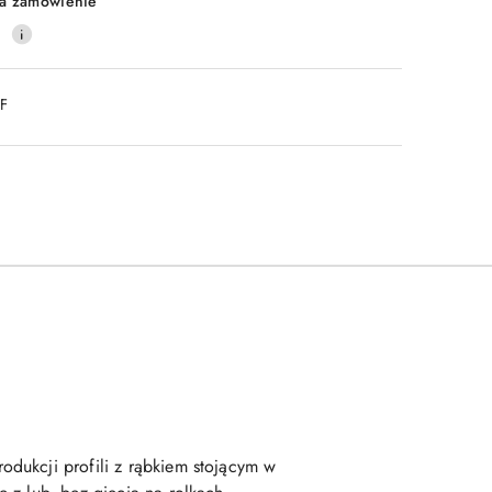
a zamówienie
0
DF
dukcji profili z rąbkiem stojącym w