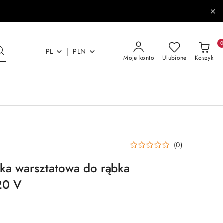
|
PL
PLN
Moje konto
Ulubione
Koszyk
(0)
arka warsztatowa do rąbka
20 V