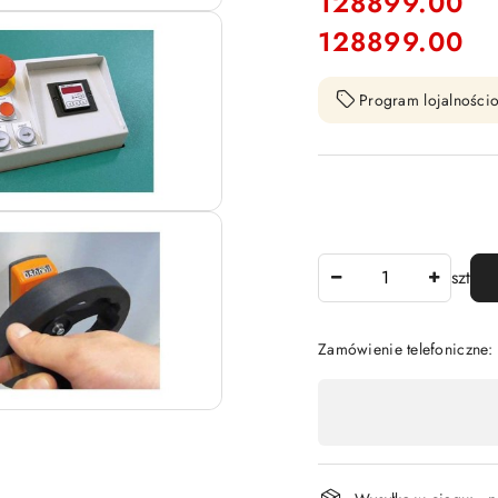
cena:
128899.00
128899.00
Cena:
Program lojalnościo
Ilość
szt
Zamówienie telefoniczne
Dostępność
,
płatność