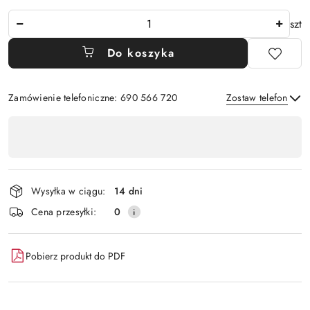
Ilość
szt
Do koszyka
Zamówienie telefoniczne: 690 566 720
Zostaw telefon
Dostępność
,
Wyślij
płatność
i
Wysyłka w ciągu:
14 dni
dostawa
Cena przesyłki:
0
Pobierz produkt do PDF