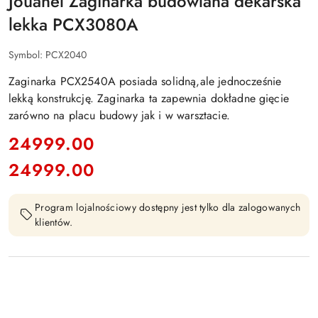
Jouanel Zaginarka budowlana dekarska
lekka PCX3080A
Symbol:
PCX2040
Zaginarka PCX2540A posiada solidną,ale jednocześnie
lekką konstrukcję. Zaginarka ta zapewnia dokładne gięcie
zarówno na placu budowy jak i w warsztacie.
cena:
24999.00
24999.00
Cena:
Program lojalnościowy dostępny jest tylko dla zalogowanych
klientów.