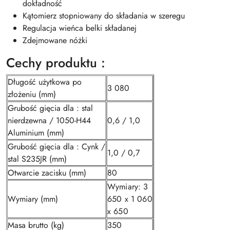
dokładność
Kątomierz stopniowany do składania w szeregu
Regulacja wieńca belki składanej
Zdejmowane nóżki
Cechy produktu :
Długość użytkowa po
3 080
złożeniu (mm)
Grubość gięcia dla : stal
nierdzewna / 1050-H44
0,6 / 1,0
Aluminium (mm)
Grubość gięcia dla : Cynk /
1,0 / 0,7
stal S235JR (mm)
Otwarcie zacisku (mm)
80
Wymiary: 3
Wymiary (mm)
650 x 1 060
x 650
Masa brutto (kg)
350