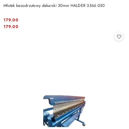
Młotek bezodrzutowy dekarski 30mm HALDER 3366.030
179.00
Cena:
Cena:
179.00