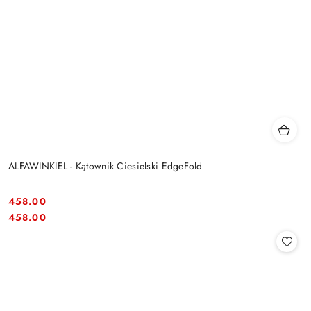
ALFAWINKIEL - Kątownik Ciesielski EdgeFold
458.00
Cena:
Cena:
458.00