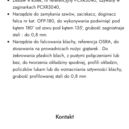
Zestaw 4 kółek, nr referencyjny
PCXR3040
, używany w
zaginarkach
PCXR3040
,
Narzędzie do zamykania szwów, zaciskacz, doginacz
felca nr kat. OFP-180, do wykonywania podwinięć pod
kątem 180° od szwu pod kątem 135°, grubość zagniatnaje
stali : do 0,8 mm
Narzędzie do falcowania blachy, referencja OSRA, do
stosowania na prowadnicach nożyc giętarek . Do
żebrowania płaskich blach, z pustymi połączeniami lub
bez, do tworzenia okładziny spodniej, profili okładzin,
policzków lukarn lub do wzmacniania sztywności blachy,
grubość profilowanej stali do 0,8 mm
Kontakt