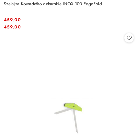
Szelajza Kowadełko dekarskie INOX 100 EdgeFold
459.00
Cena:
Cena:
459.00