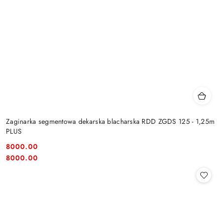
Zaginarka segmentowa dekarska blacharska RDD ZGDS 125 - 1,25m
PLUS
8000.00
Cena:
Cena:
8000.00