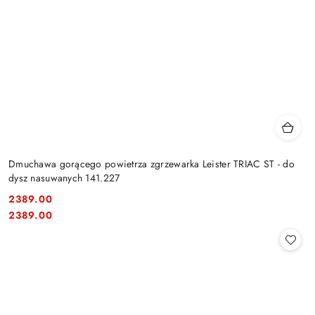
Dmuchawa gorącego powietrza zgrzewarka Leister TRIAC ST - do
dysz nasuwanych 141.227
2389.00
Cena:
Cena:
2389.00