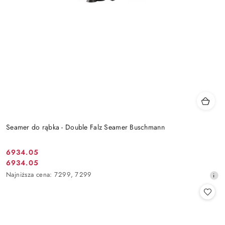
Seamer do rąbka - Double Falz Seamer Buschmann
6934.05
Cena
6934.05
Cena
promocyjna:
Najniższa
Najniższa cena:
7299
,
7299
promocyjna:
cena
z
30
dni
przed