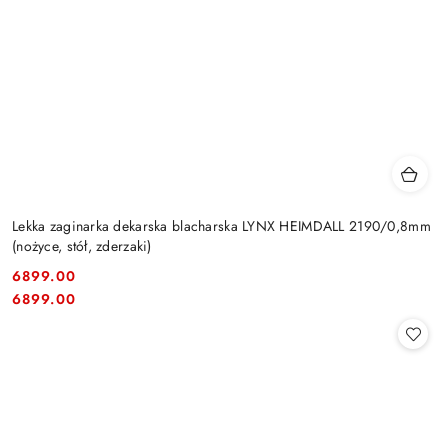
Lekka zaginarka dekarska blacharska LYNX HEIMDALL 2190/0,8mm
(nożyce, stół, zderzaki)
6899.00
Cena:
Cena:
6899.00