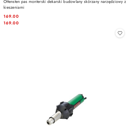
Ottensten pas monterski dekarski budowlany skórzany narzędziowy z
kieszeniami
169.00
Cena:
Cena:
169.00