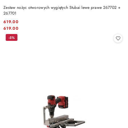
Zestaw nożyc otworowych wygiętych Stubai lewe prawe 267702 +
267701
619.00
Cena:
Cena:
619.00
-5%