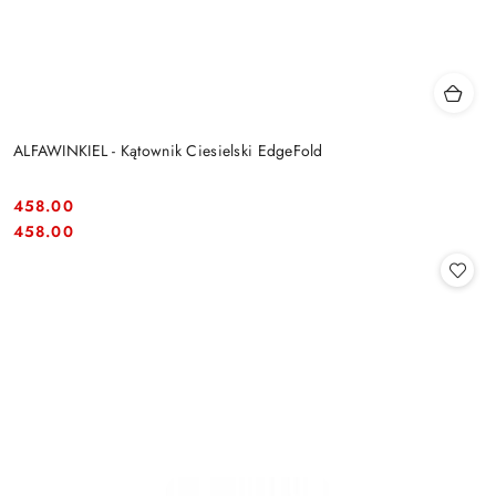
ALFAWINKIEL - Kątownik Ciesielski EdgeFold
458.00
Cena:
Cena:
458.00