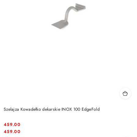
Szelajza Kowadełko dekarskie INOX 100 EdgeFold
459.00
Cena:
Cena:
459.00