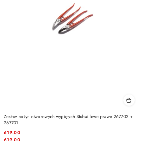
Zestaw nożyc otworowych wygiętych Stubai lewe prawe 267702 +
267701
619.00
Cena:
Cena:
619.00