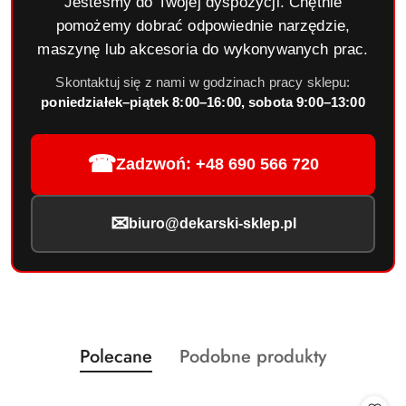
Jesteśmy do Twojej dyspozycji. Chętnie
pomożemy dobrać odpowiednie narzędzie,
maszynę lub akcesoria do wykonywanych prac.
Skontaktuj się z nami w godzinach pracy sklepu:
poniedziałek–piątek 8:00–16:00, sobota 9:00–13:00
☎
Zadzwoń: +48 690 566 720
✉
biuro@dekarski-sklep.pl
Produkty
Produkty
Polecane
Podobne produkty
Pomiń karuzelę produktów
o
o
statusie:
statusie: