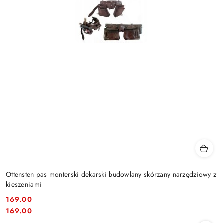
Ottensten pas monterski dekarski budowlany skórzany narzędziowy z
kieszeniami
169.00
Cena:
Cena:
169.00