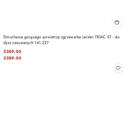
Dmuchawa gorącego powietrza zgrzewarka Leister TRIAC ST - do
dysz nasuwanych 141.227
2389.00
Cena:
Cena:
2389.00