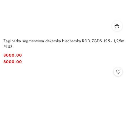
Zaginarka segmentowa dekarska blacharska RDD ZGDS 125 - 1,25m
PLUS
8000.00
Cena:
Cena:
8000.00