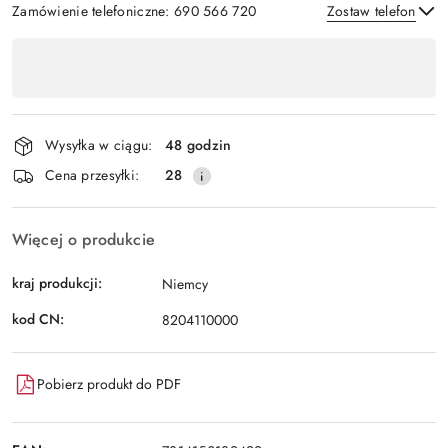
Zamówienie telefoniczne: 690 566 720
Zostaw telefon
Dostępność
,
Wyślij
płatność
i
Wysyłka w ciągu:
48 godzin
dostawa
Cena przesyłki:
28
Więcej o produkcie
kraj produkcji:
Niemcy
kod CN:
8204110000
Pobierz produkt do PDF