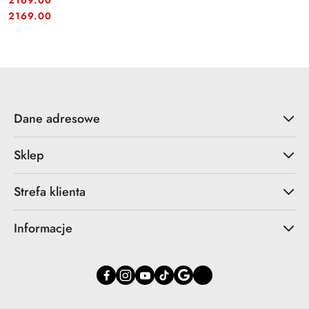
2169.00
Cena:
Cena:
2169.00
Dane adresowe
Sklep
Strefa klienta
Informacje