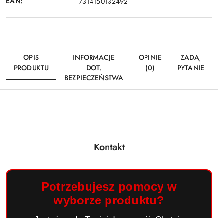
EAN:
7314150132492
OPIS
INFORMACJE
OPINIE
ZADAJ
PRODUKTU
DOT.
(0)
PYTANIE
BEZPIECZEŃSTWA
Kontakt
Potrzebujesz pomocy w
wyborze produktu?