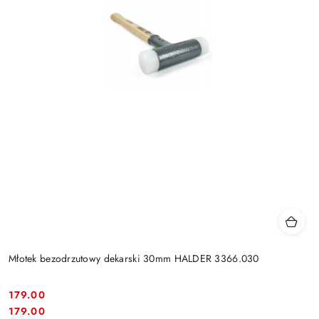
Młotek bezodrzutowy dekarski 30mm HALDER 3366.030
179.00
Cena:
Cena:
179.00