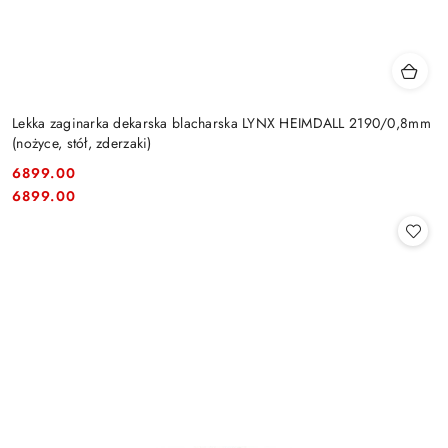
Lekka zaginarka dekarska blacharska LYNX HEIMDALL 2190/0,8mm
(nożyce, stół, zderzaki)
6899.00
Cena:
Cena:
6899.00