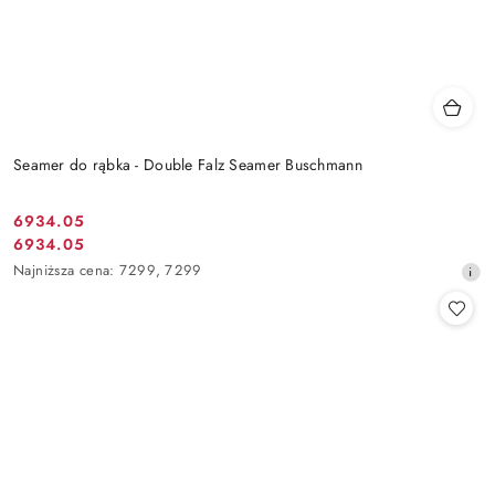
Seamer do rąbka - Double Falz Seamer Buschmann
6934.05
Cena
6934.05
Cena
promocyjna:
Najniższa
Najniższa cena:
7299
,
7299
promocyjna:
cena
z
30
dni
przed
obniżką