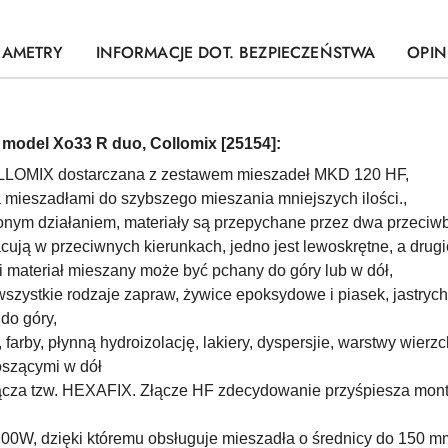
RAMETRY
INFORMACJE DOT. BEZPIECZEŃSTWA
OPINI
model Xo33 R duo, Collomix [25154]:
OLLOMIX dostarczana z zestawem mieszadeł MKD 120 HF,
mieszadłami do szybszego mieszania mniejszych ilości.,
onym działaniem, materiały są przepychane przez dwa przeciw
ją w przeciwnych kierunkach, jedno jest lewoskrętne, a drugi
 materiał mieszany może być pchany do góry lub w dół,
 wszystkie rodzaje zapraw, żywice epoksydowe i piasek, jastryc
do góry,
, farby, płynną hydroizolację, lakiery, dyspersjie, warstwy wierz
szącymi w dół
ącza tzw. HEXAFIX. Złącze HF zdecydowanie przyśpiesza mon
200W, dzięki któremu
obsługuje mieszadła o średnicy do 150 m