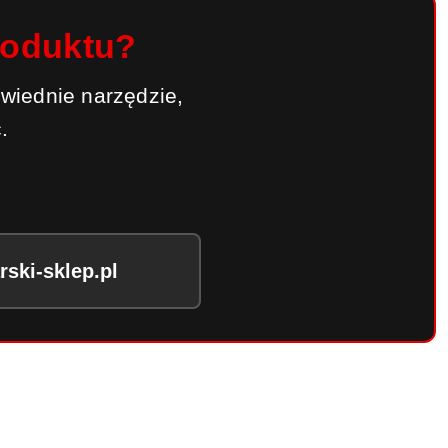
roduktu?
wiednie narzędzie,
.
ski-sklep.pl