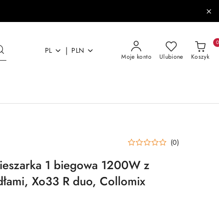
|
PL
PLN
Moje konto
Ulubione
Koszyk
(0)
eszarka 1 biegowa 1200W z
łami, Xo33 R duo, Collomix