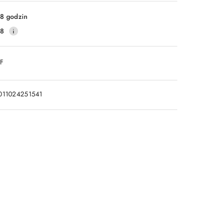
8 godzin
28
DF
011024251541