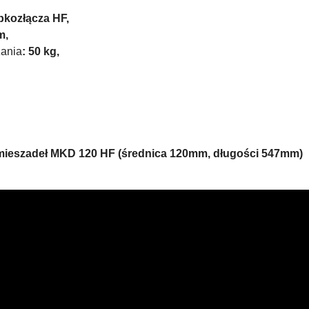
ybkozłącza HF,
m,
ania
: 50 kg,
 mieszadeł MKD 120 HF (średnica 120mm, długości 547mm)