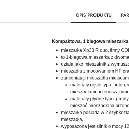
OPIS PRODUKTU
PA
Kompaktowa, 1 biegowa mieszarka 
mieszarka Xo33 R duo, firmy C
to 1-biegowa mieszarka z dwoma 
działa jako mieszalnik z wymusz
mieszadła z mocowaniem HF pracu
zamieniając mieszadła miejscami
materiały gęste typu: beton,
mieszadłami przenoszącymi 
materiały płynne typu: grunty
mieszać mieszadłami przeno
mieszarka posiada w 2 szybkozł
mieszadła,
wyposażona jest
silnik o mocy 1