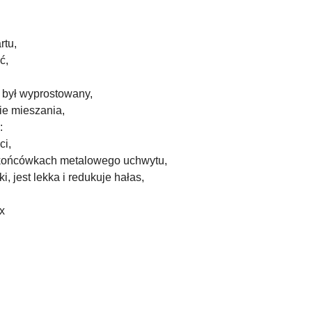
rtu,
ć,
 był wyprostowany,
ie mieszania,
:
ci,
 końcówkach metalowego uchwytu,
jest lekka i redukuje hałas,
x