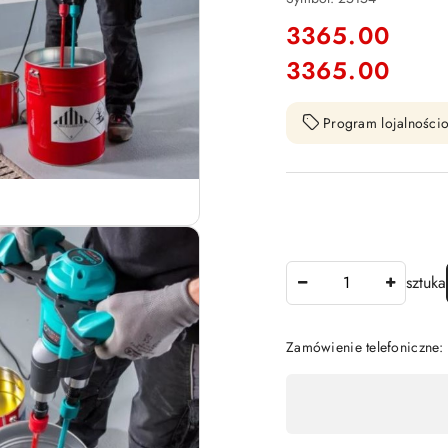
cena:
3365.00
3365.00
Cena:
Program lojalnościo
Ilość
sztuka
Zamówienie telefoniczne
Dostępność
,