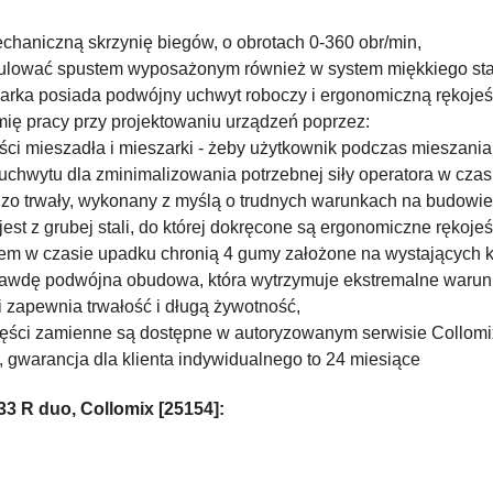
chaniczną skrzynię biegów, o obrotach 0-360 obr/min,
lować spustem wyposażonym również w system miękkiego sta
arka posiada podwójny uchwyt roboczy i ergonomiczną rękojeś
mię pracy przy projektowaniu urządzeń poprzez:
ci mieszadła i mieszarki - żeby użytkownik podczas mieszania
hwytu dla zminimalizowania potrzebnej siły operatora w czas
zo trwały, wykonany z myślą o trudnych warunkach na budowie
t z grubej stali, do której dokręcone są ergonomiczne rękojeś
em w czasie upadku chronią 4 gumy założone na wystających
wdę podwójna obudowa, która wytrzymuje ekstremalne warunki, 
 zapewnia trwałość i długą żywotność,
zęści zamienne są dostępne w autoryzowanym serwisie Collomi
y, gwarancja dla klienta indywidualnego to 24 miesiące
3 R duo, Collomix [25154]: