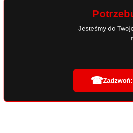
Potrzeb
Jesteśmy do Twoje
☎
Zadzwoń: 
Pomiń karuzelę produktów