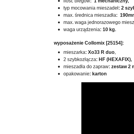
ilość biegów
: 1 mechaniczny,
typ mocowania mieszadeł
: 2 sz
max. średnica mieszadła
: 190m
max. waga jednorazowego miesz
waga urządzenia
: 10 kg.
wyposażenie Collomix [25154]:
mieszarka
: Xo33 R duo
,
2 szybkozłącza
: HF (HEXAFIX),
mieszadła do zapraw
: zestaw 2
opakowanie
: karton