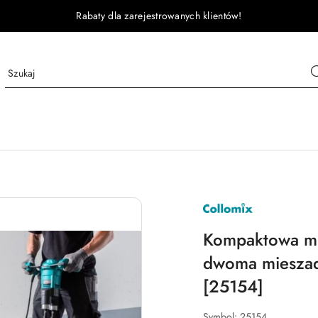
Rabaty dla zarejestrowanych klientów!
COLLOMIX
Kompaktowa mi
dwoma mieszad
[25154]
Symbol:
25154