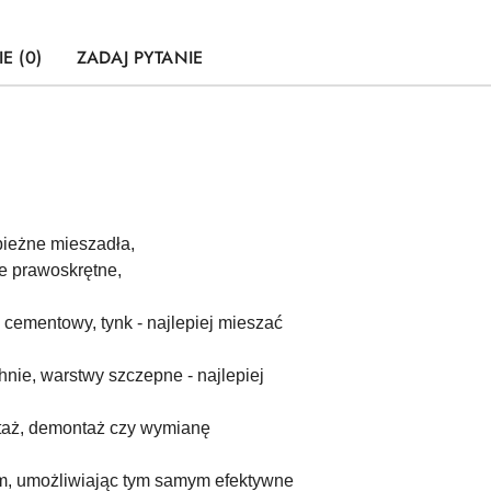
E (0)
ZADAJ PYTANIE
bieżne mieszadła,
e prawoskrętne,
h cementowy, tynk - najlepiej mieszać
chnie, warstwy szczepne - najlepiej
taż, demontaż czy wymianę
m, umożliwiając tym samym efektywne