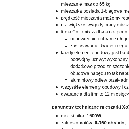
mieszanie mas do 65 kg,
mieszarka posiada 1
-biegową me
prędkość mieszania możemy regu
dla większej wygody pracy miesz
firma Collomix zadbała o ergono
odpowiednie dobranie długoś
zastosowanie dwuręcznego uc
każdy element obudowy jest bard
podwójny uchwyt wykonany jes
dodatkowo przed zniszczeni
obudowa napędu to tak napra
aluminiowy odlew przekładni
wszystkie elementy obudowy i c
gwarancja dla firm to 12 miesięc
parametry techniczne mieszarki Xo3
moc silnika
: 1500W,
zakres obrotów
: 0-360
obr/min,