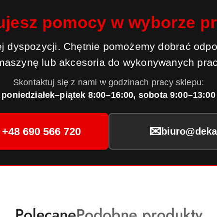
ujesz pomocy w wyborze p
j dyspozycji. Chętnie pomożemy dobrać odpo
maszynę lub akcesoria do wykonywanych prac
Skontaktuj się z nami w godzinach pracy sklepu:
poniedziałek–piątek 8:00–16:00, sobota 9:00–13:00
✉
+48 690 566 720
biuro@dekar
Produkty
Produkty
Polecane
Podobne produkty