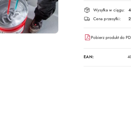
płatność
i
Wysyłka w ciągu:
4
dostawa
Cena przesyłki:
Pobierz produkt do P
EAN:
4