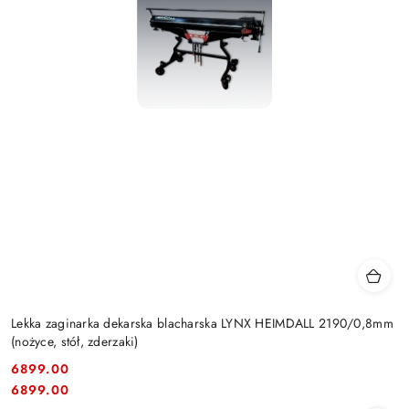
Lekka zaginarka dekarska blacharska LYNX HEIMDALL 2190/0,8mm
(nożyce, stół, zderzaki)
6899.00
Cena:
Cena:
6899.00