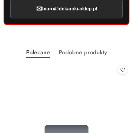
✉
biuro@dekarski-sklep.pl
Produkty
Produkty
Polecane
Podobne produkty
Pomiń karuzelę produktów
o
o
statusie:
statusie: