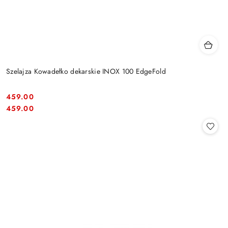
Szelajza Kowadełko dekarskie INOX 100 EdgeFold
459.00
Cena:
Cena:
459.00