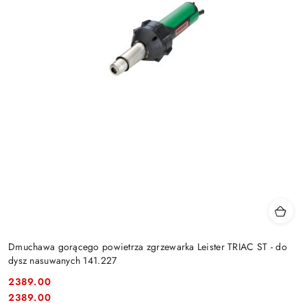
Dmuchawa gorącego powietrza zgrzewarka Leister TRIAC ST - do
dysz nasuwanych 141.227
2389.00
Cena:
Cena:
2389.00