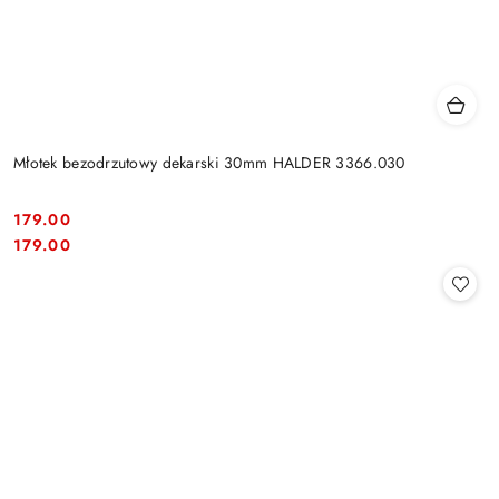
Młotek bezodrzutowy dekarski 30mm HALDER 3366.030
179.00
Cena:
Cena:
179.00