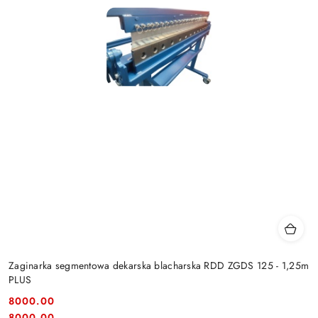
Zaginarka segmentowa dekarska blacharska RDD ZGDS 125 - 1,25m
PLUS
8000.00
Cena:
Cena:
8000.00