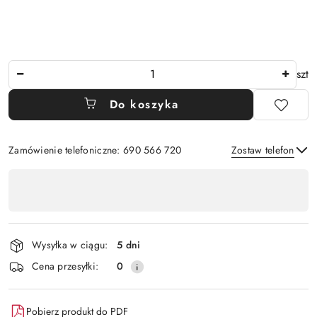
Ilość
szt
Do koszyka
Zamówienie telefoniczne: 690 566 720
Zostaw telefon
Dostępność
,
Wyślij
płatność
i
Wysyłka w ciągu:
5 dni
dostawa
Cena przesyłki:
0
Pobierz produkt do PDF