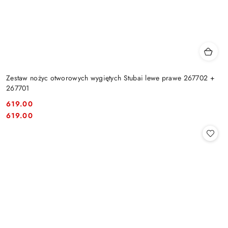
Zestaw nożyc otworowych wygiętych Stubai lewe prawe 267702 +
267701
619.00
Cena:
Cena:
619.00