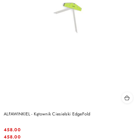
ALFAWINKIEL - Kątownik Ciesielski EdgeFold
458.00
Cena:
Cena:
458.00