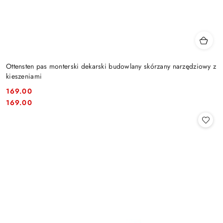
Ottensten pas monterski dekarski budowlany skórzany narzędziowy z
kieszeniami
169.00
Cena:
Cena:
169.00