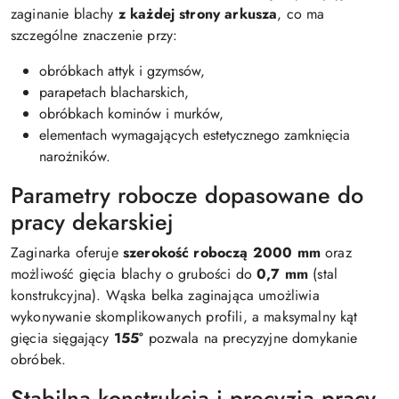
zaginanie blachy
z każdej strony arkusza
, co ma
szczególne znaczenie przy:
obróbkach attyk i gzymsów,
parapetach blacharskich,
obróbkach kominów i murków,
elementach wymagających estetycznego zamknięcia
narożników.
Parametry robocze dopasowane do
pracy dekarskiej
Zaginarka oferuje
szerokość roboczą 2000 mm
oraz
możliwość gięcia blachy o grubości do
0,7 mm
(stal
konstrukcyjna). Wąska belka zaginająca umożliwia
wykonywanie skomplikowanych profili, a maksymalny kąt
gięcia sięgający
155°
pozwala na precyzyjne domykanie
obróbek.
Stabilna konstrukcja i precyzja pracy