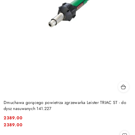
Dmuchawa gorącego powietrza zgrzewarka Leister TRIAC ST - do
dysz nasuwanych 141.227
2389.00
Cena:
Cena:
2389.00