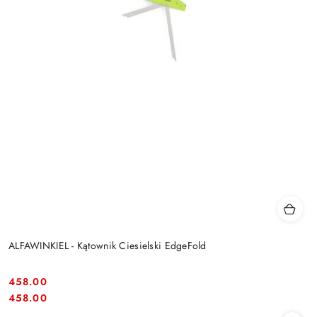
ALFAWINKIEL - Kątownik Ciesielski EdgeFold
458.00
Cena:
Cena:
458.00