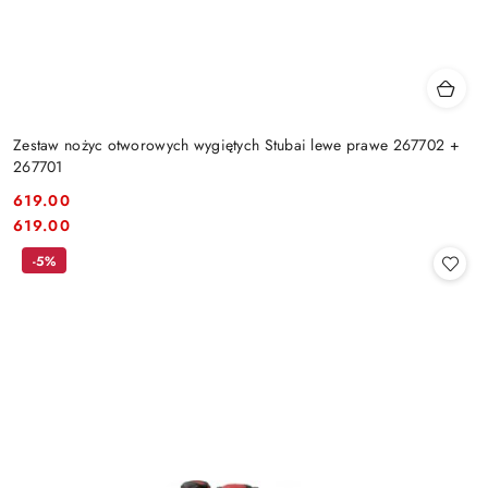
Zestaw nożyc otworowych wygiętych Stubai lewe prawe 267702 +
267701
619.00
Cena:
Cena:
619.00
-5%