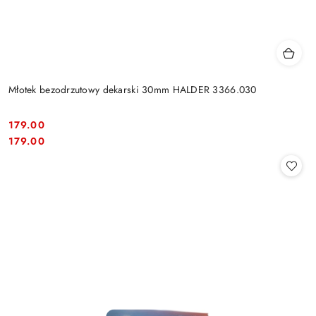
Młotek bezodrzutowy dekarski 30mm HALDER 3366.030
179.00
Cena:
Cena:
179.00