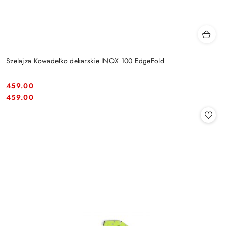
Szelajza Kowadełko dekarskie INOX 100 EdgeFold
459.00
Cena:
Cena:
459.00