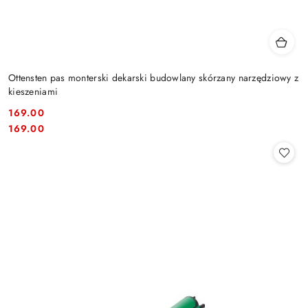
Ottensten pas monterski dekarski budowlany skórzany narzędziowy z
kieszeniami
169.00
Cena:
Cena:
169.00