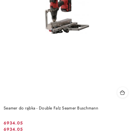
Seamer do rąbka - Double Falz Seamer Buschmann
6934.05
Cena
6934.05
Cena
promocyjna: