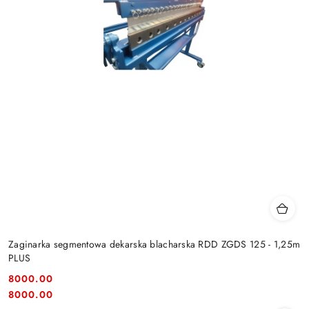
Zaginarka segmentowa dekarska blacharska RDD ZGDS 125 - 1,25m
PLUS
8000.00
Cena:
Cena:
8000.00