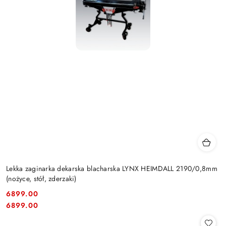
Lekka zaginarka dekarska blacharska LYNX HEIMDALL 2190/0,8mm
(nożyce, stół, zderzaki)
6899.00
Cena:
Cena:
6899.00