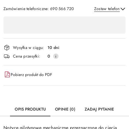
Zamówienie telefoniczne: 690 566 720
Zostaw telefon
Dostępność
,
Wyślij
płatność
i
Wysyłka w ciągu:
10 dni
dostawa
Cena przesyłki:
0
Pobierz produkt do PDF
OPIS PRODUKTU
OPINIE (0)
ZADAJ PYTANIE
Nożyce gilotynowe mechaniczne przeznaczone do cięcia