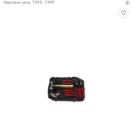
Najniższa
Najniższa cena:
7299
,
7299
promocyjna:
cena
z
30
dni
przed
obniżką