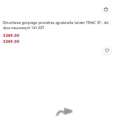
Dmuchawa gorącego powietrza zgrzewarka Leister TRIAC ST - do
dysz nasuwanych 141.227
2389.00
Cena:
Cena:
2389.00