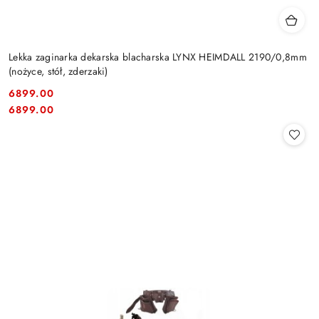
Lekka zaginarka dekarska blacharska LYNX HEIMDALL 2190/0,8mm
(nożyce, stół, zderzaki)
6899.00
Cena:
Cena:
6899.00