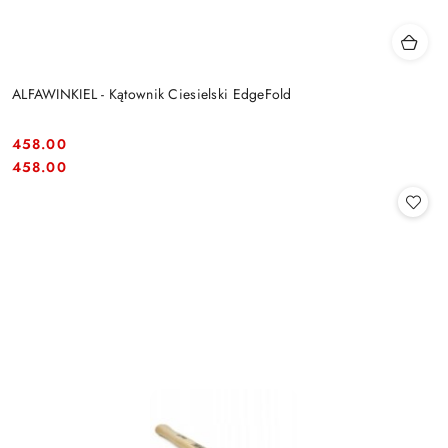
ALFAWINKIEL - Kątownik Ciesielski EdgeFold
458.00
Cena:
Cena:
458.00