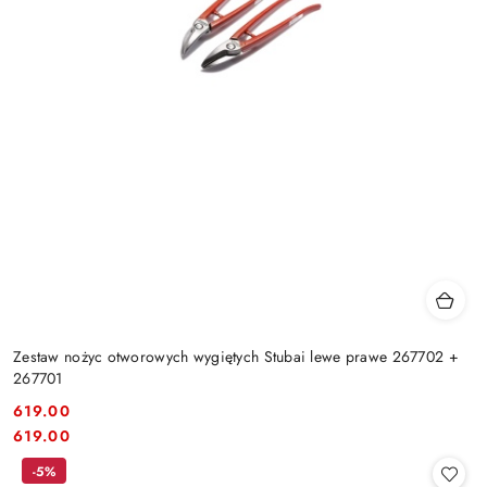
Zestaw nożyc otworowych wygiętych Stubai lewe prawe 267702 +
267701
619.00
Cena:
Cena:
619.00
-5%