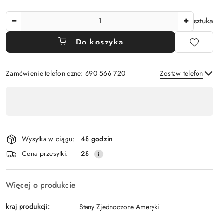
Ilość
sztuka
Do koszyka
Zamówienie telefoniczne: 690 566 720
Zostaw telefon
Dostępność
,
Wyślij
płatność
i
Wysyłka w ciągu:
48 godzin
dostawa
Cena przesyłki:
28
Więcej o produkcie
kraj produkcji:
Stany Zjednoczone Ameryki