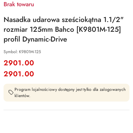
Brak towaru
Nasadka udarowa sześciokątna 1.1/2"
rozmiar 125mm Bahco [K9801M-125]
profil Dynamic-Drive
Symbol:
K9801M-125
cena:
2901.00
2901.00
Cena:
Program lojalnościowy dostępny jest tylko dla zalogowanych
klientów.