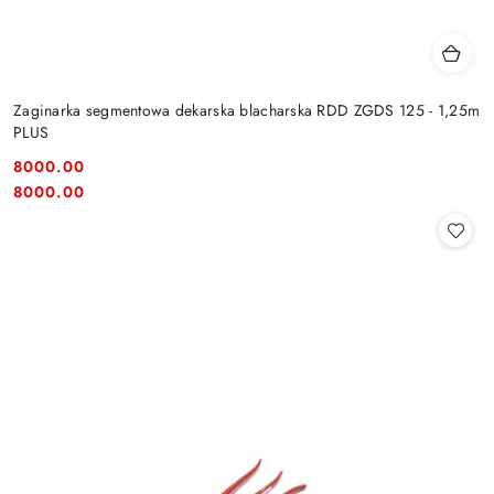
Zaginarka segmentowa dekarska blacharska RDD ZGDS 125 - 1,25m
PLUS
8000.00
Cena:
Cena:
8000.00