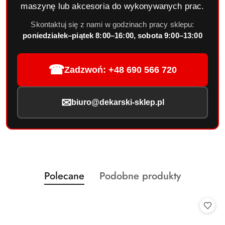
maszynę lub akcesoria do wykonywanych prac.
Skontaktuj się z nami w godzinach pracy sklepu:
poniedziałek–piątek 8:00–16:00, sobota 9:00–13:00
☎
Zadzwoń: +48 690 566 720
✉
biuro@dekarski-sklep.pl
Produkty
Produkty
Polecane
Podobne produkty
Pomiń karuzelę produktów
o
o
statusie:
statusie: