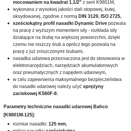
mocowaniem na kwadrat 1.1/2"
z serii K9801M,
wykonana z wysokiej jakości stali stopowej, kutej,
oksydowanej, zgodnie z normą
DIN 3129, ISO 2725,
sześciokątny profil nasadki Dynamic Drive
pozwala
na pracę z wyższym momentem siły - rozkłada siły
działające na śrubę na większej powierzchni, dzięki
czemu nie niszczy śrub a oprócz tego pozwala na
pracę z już zniszczonymi śrubami,
nasadka udarowa przeznaczona jest do stosowania w
elektronarzędziach, narzędziach akumulatorowych
oraz pneumatycznych z napędem udarowym,
w celu zapewnienia maksymalnego bezpieczeństwa
do nasadki udarowej należy użyć
sprężyny
zaciskowej
K560F-8
.
Parametry techniczne nasadki udarowej
Bahco
[K9801M-125]:
rozmiar nasadki
: 125 mm,
rodzaj nasadki
: sześciokątna,