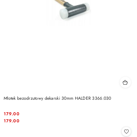
Młotek bezodrzutowy dekarski 30mm HALDER 3366.030
179.00
Cena:
Cena:
179.00