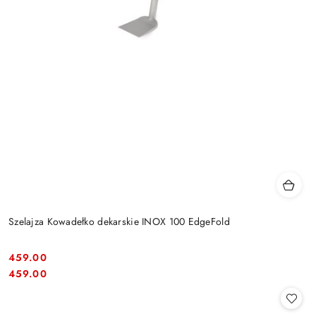
Szelajza Kowadełko dekarskie INOX 100 EdgeFold
459.00
Cena:
Cena:
459.00