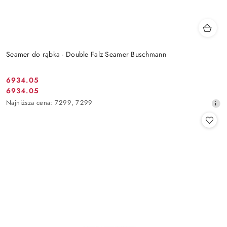
Seamer do rąbka - Double Falz Seamer Buschmann
6934.05
Cena
6934.05
Cena
promocyjna:
Najniższa
Najniższa cena:
7299
,
7299
promocyjna:
cena
z
30
dni
przed
obniżką