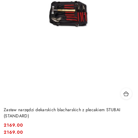
Zastaw narzędzi dekarskich blacharskich z plecakiem STUBAI
(STANDARD)
2169.00
Cena:
Cena:
2169.00