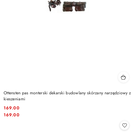
Ottensten pas monterski dekarski budowlany skórzany narzędziowy z
kieszeniami
169.00
Cena:
Cena:
169.00