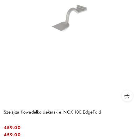
Szelajza Kowadełko dekarskie INOX 100 EdgeFold
459.00
Cena:
Cena:
459.00