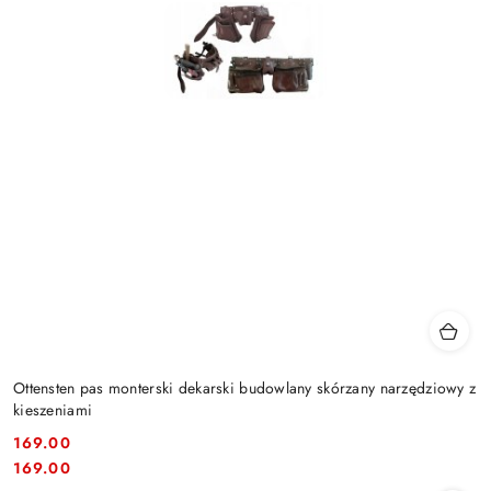
Ottensten pas monterski dekarski budowlany skórzany narzędziowy z
kieszeniami
169.00
Cena:
Cena:
169.00