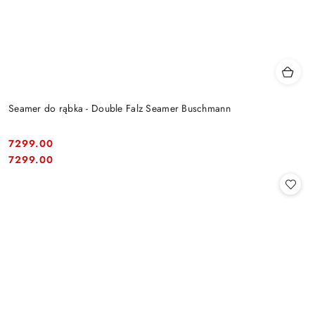
Seamer do rąbka - Double Falz Seamer Buschmann
7299.00
Cena:
Cena:
7299.00