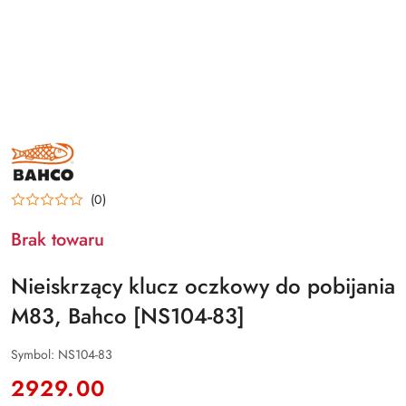
BAHCO
(0)
Brak towaru
Nieiskrzący klucz oczkowy do pobijania
M83, Bahco [NS104-83]
Symbol:
NS104-83
cena:
2929.00