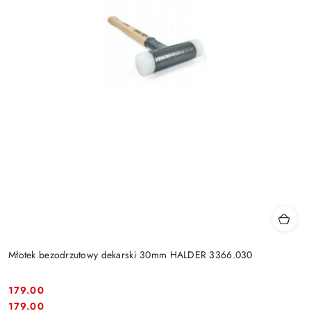
Młotek bezodrzutowy dekarski 30mm HALDER 3366.030
179.00
Cena:
Cena:
179.00