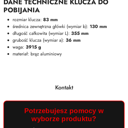
DANE TECHNICZNE KLUCZA DO
POBIJANIA
rozmiar klucza:
83 mm
średnica zewnętrzna główki (wymiar b):
130 mm
długość całkowita (wymiar L):
355 mm
grubość klucza (wymiar a):
36 mm
waga:
3915 g
materiał: brąz aluminiowy
Kontakt
Potrzebujesz pomocy w
wyborze produktu?