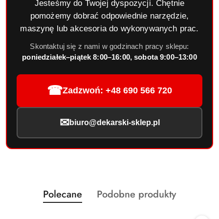
Jesteśmy do Twojej dyspozycji. Chętnie
pomożemy dobrać odpowiednie narzędzie,
maszynę lub akcesoria do wykonywanych prac.
Skontaktuj się z nami w godzinach pracy sklepu:
poniedziałek–piątek 8:00–16:00, sobota 9:00–13:00
☎
Zadzwoń: +48 690 566 720
✉
biuro@dekarski-sklep.pl
Produkty
Produkty
Polecane
Podobne produkty
Pomiń karuzelę produktów
o
o