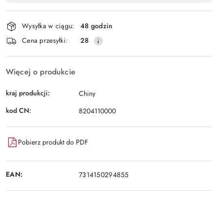
Wyślij
płatność
i
Wysyłka w ciągu:
48 godzin
dostawa
Cena przesyłki:
28
Więcej o produkcie
kraj produkcji:
Chiny
kod CN:
8204110000
Pobierz produkt do PDF
EAN:
7314150294855