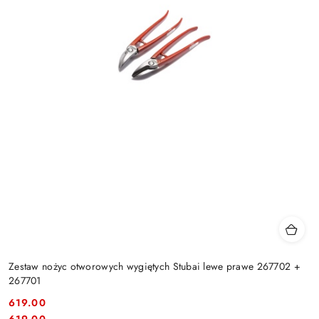
Zestaw nożyc otworowych wygiętych Stubai lewe prawe 267702 +
267701
619.00
Cena:
Cena:
619.00