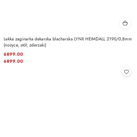
Lekka zaginarka dekarska blacharska LYNX HEIMDALL 2190/0,8mm
(nożyce, stół, zderzaki)
6899.00
Cena:
Cena:
6899.00