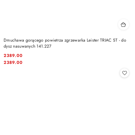
Dmuchawa gorącego powietrza zgrzewarka Leister TRIAC ST - do
dysz nasuwanych 141.227
2389.00
Cena:
Cena:
2389.00