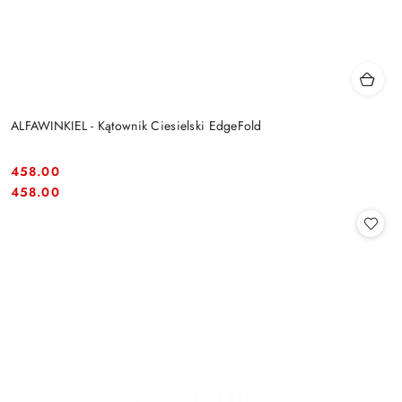
ALFAWINKIEL - Kątownik Ciesielski EdgeFold
458.00
Cena:
Cena:
458.00