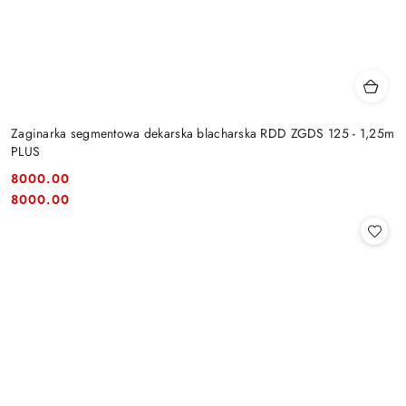
Zaginarka segmentowa dekarska blacharska RDD ZGDS 125 - 1,25m
PLUS
8000.00
Cena:
Cena:
8000.00