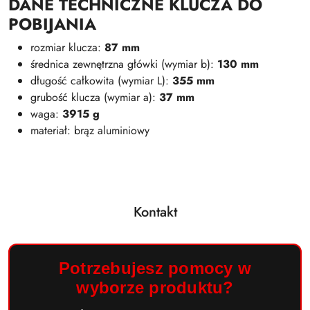
DANE TECHNICZNE KLUCZA DO
POBIJANIA
rozmiar klucza:
87 mm
średnica zewnętrzna główki (wymiar b):
130 mm
długość całkowita (wymiar L):
355 mm
grubość klucza (wymiar a):
37 mm
waga:
3915 g
materiał: brąz aluminiowy
Kontakt
Potrzebujesz pomocy w
wyborze produktu?