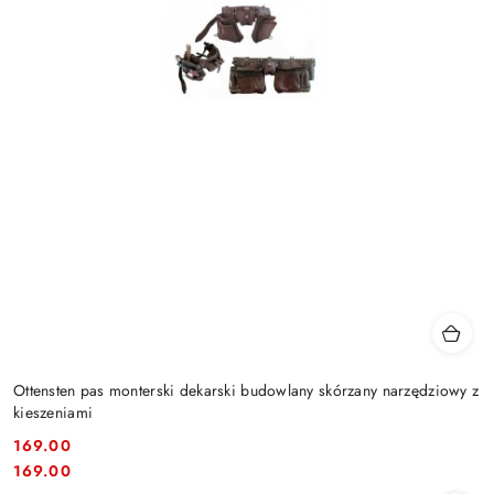
Ottensten pas monterski dekarski budowlany skórzany narzędziowy z
kieszeniami
169.00
Cena:
Cena:
169.00