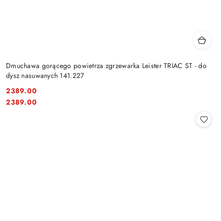
Dmuchawa gorącego powietrza zgrzewarka Leister TRIAC ST - do
dysz nasuwanych 141.227
2389.00
Cena:
Cena:
2389.00