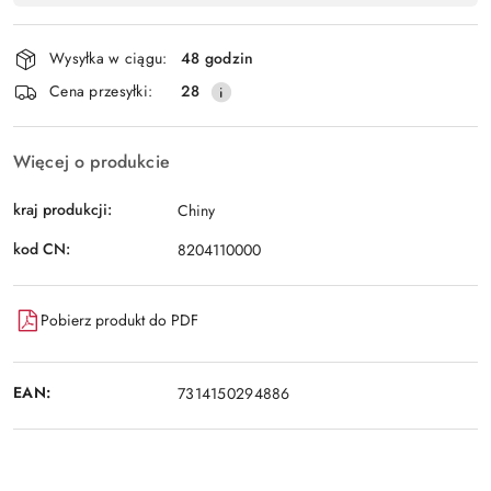
Wyślij
płatność
i
Wysyłka w ciągu:
48 godzin
dostawa
Cena przesyłki:
28
Więcej o produkcie
kraj produkcji:
Chiny
kod CN:
8204110000
Pobierz produkt do PDF
EAN:
7314150294886