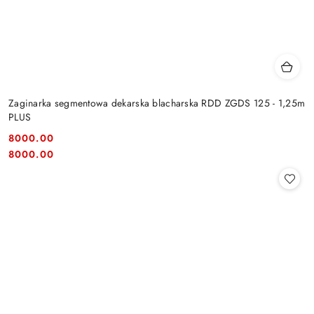
Zaginarka segmentowa dekarska blacharska RDD ZGDS 125 - 1,25m
PLUS
8000.00
Cena:
Cena:
8000.00