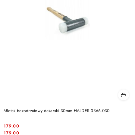
Młotek bezodrzutowy dekarski 30mm HALDER 3366.030
179.00
Cena:
Cena:
179.00