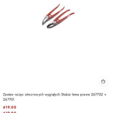
Zestaw nożyc otworowych wygiętych Stubai lewe prawe 267702 +
267701
619.00
Cena:
Cena:
619.00