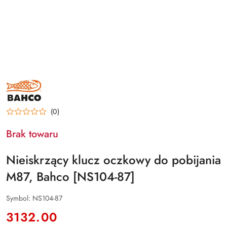
BAHCO
(0)
Brak towaru
Nieiskrzący klucz oczkowy do pobijania
M87, Bahco [NS104-87]
Symbol:
NS104-87
cena:
3132.00