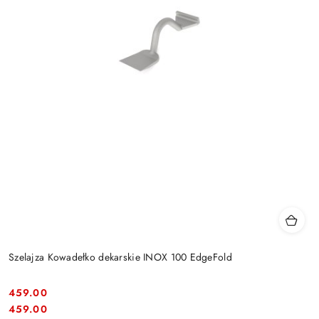
Szelajza Kowadełko dekarskie INOX 100 EdgeFold
459.00
Cena:
Cena:
459.00