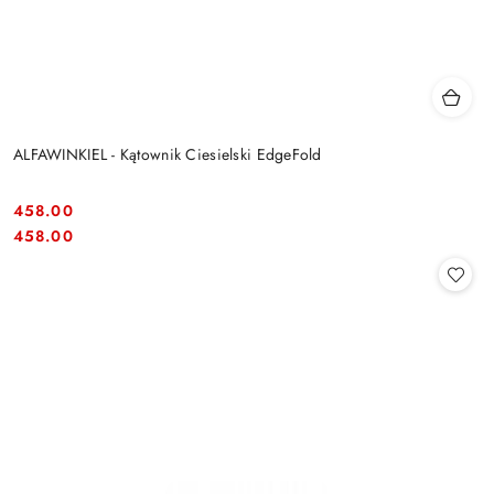
ALFAWINKIEL - Kątownik Ciesielski EdgeFold
458.00
Cena:
Cena:
458.00