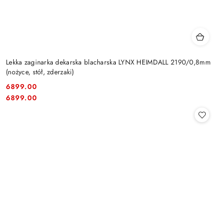
Lekka zaginarka dekarska blacharska LYNX HEIMDALL 2190/0,8mm
(nożyce, stół, zderzaki)
6899.00
Cena:
Cena:
6899.00