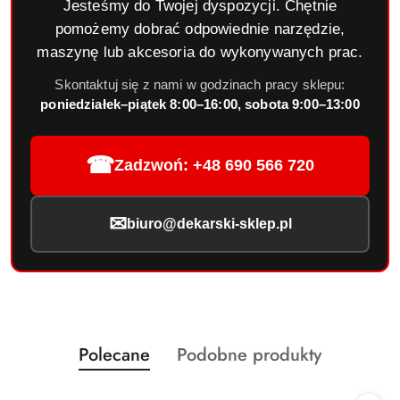
Jesteśmy do Twojej dyspozycji. Chętnie
pomożemy dobrać odpowiednie narzędzie,
maszynę lub akcesoria do wykonywanych prac.
Skontaktuj się z nami w godzinach pracy sklepu:
poniedziałek–piątek 8:00–16:00, sobota 9:00–13:00
☎
Zadzwoń: +48 690 566 720
✉
biuro@dekarski-sklep.pl
Produkty
Produkty
Polecane
Podobne produkty
Pomiń karuzelę produktów
o
o