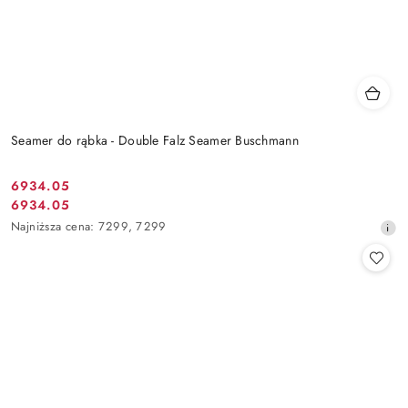
Seamer do rąbka - Double Falz Seamer Buschmann
6934.05
Cena
6934.05
Cena
promocyjna:
Najniższa
Najniższa cena:
7299
,
7299
promocyjna:
cena
z
30
dni
przed
obniżką