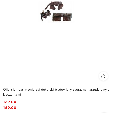
Ottensten pas monterski dekarski budowlany skórzany narzędziowy z
kieszeniami
169.00
Cena:
Cena:
169.00