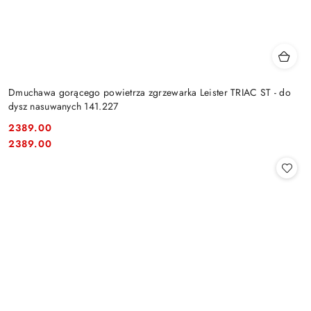
Dmuchawa gorącego powietrza zgrzewarka Leister TRIAC ST - do
dysz nasuwanych 141.227
2389.00
Cena:
Cena:
2389.00