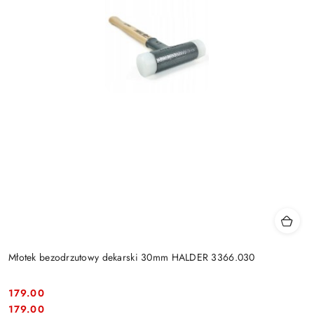
Młotek bezodrzutowy dekarski 30mm HALDER 3366.030
179.00
Cena:
Cena:
179.00