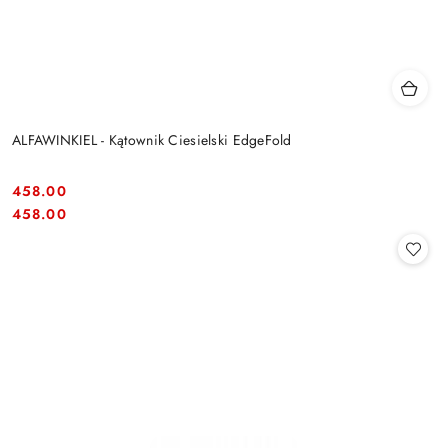
ALFAWINKIEL - Kątownik Ciesielski EdgeFold
458.00
Cena:
Cena:
458.00