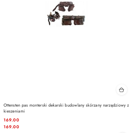
Ottensten pas monterski dekarski budowlany skórzany narzędziowy z
kieszeniami
169.00
Cena:
Cena:
169.00