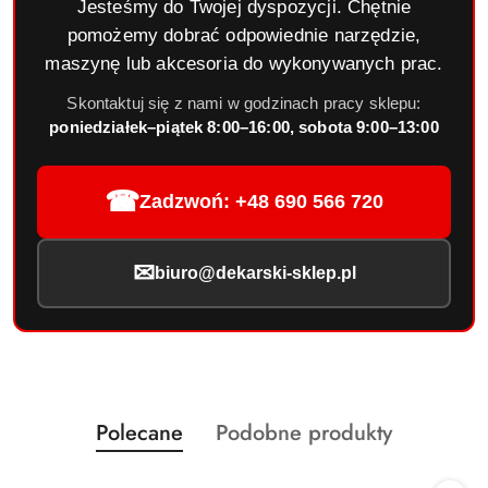
Jesteśmy do Twojej dyspozycji. Chętnie
pomożemy dobrać odpowiednie narzędzie,
maszynę lub akcesoria do wykonywanych prac.
Skontaktuj się z nami w godzinach pracy sklepu:
poniedziałek–piątek 8:00–16:00, sobota 9:00–13:00
☎
Zadzwoń: +48 690 566 720
✉
biuro@dekarski-sklep.pl
Produkty
Produkty
Polecane
Podobne produkty
Pomiń karuzelę produktów
o
o