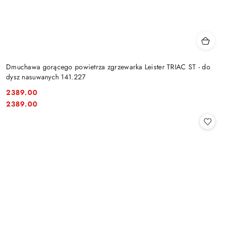
Dmuchawa gorącego powietrza zgrzewarka Leister TRIAC ST - do
dysz nasuwanych 141.227
2389.00
Cena:
Cena:
2389.00