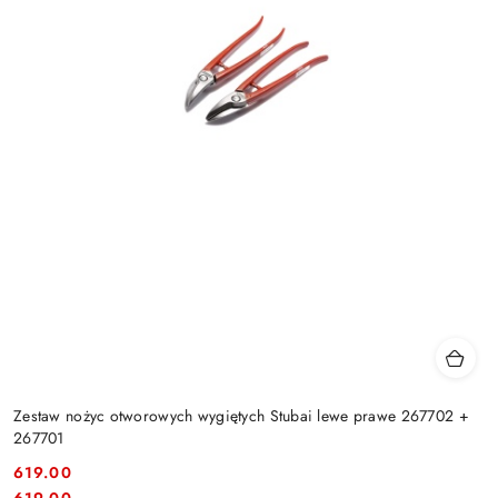
Zestaw nożyc otworowych wygiętych Stubai lewe prawe 267702 +
267701
619.00
Cena:
Cena:
619.00