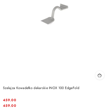
Szelajza Kowadełko dekarskie INOX 100 EdgeFold
459.00
Cena:
Cena:
459.00