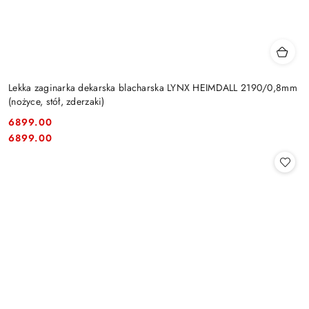
Lekka zaginarka dekarska blacharska LYNX HEIMDALL 2190/0,8mm
(nożyce, stół, zderzaki)
6899.00
Cena:
Cena:
6899.00