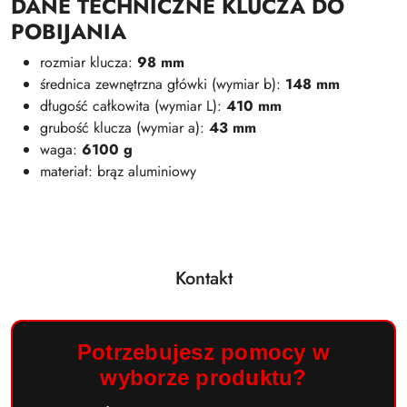
DANE TECHNICZNE KLUCZA DO
POBIJANIA
rozmiar klucza:
98 mm
średnica zewnętrzna główki (wymiar b):
148 mm
długość całkowita (wymiar L):
410 mm
grubość klucza (wymiar a):
43 mm
waga:
6100 g
materiał: brąz aluminiowy
Kontakt
Potrzebujesz pomocy w
wyborze produktu?