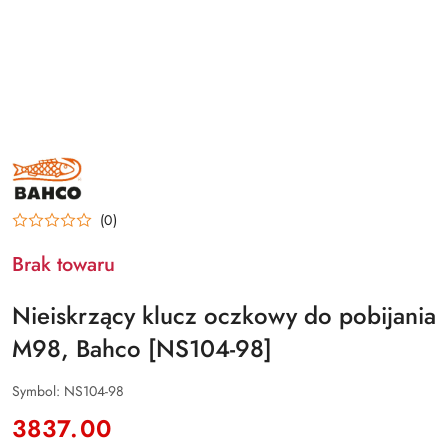
BAHCO
(0)
Brak towaru
Nieiskrzący klucz oczkowy do pobijania
M98, Bahco [NS104-98]
Symbol:
NS104-98
cena:
3837.00