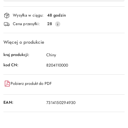
Wyślij
płatność
i
Wysyłka w ciągu:
48 godzin
dostawa
Cena przesyłki:
28
Więcej o produkcie
kraj produkcji:
Chiny
kod CN:
8204110000
Pobierz produkt do PDF
EAN:
7314150294930