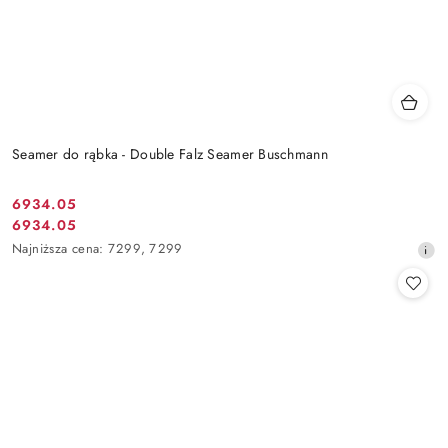
Seamer do rąbka - Double Falz Seamer Buschmann
6934.05
Cena
6934.05
Cena
promocyjna:
Najniższa
Najniższa cena:
7299
,
7299
promocyjna:
cena
z
30
dni
przed
obniżką