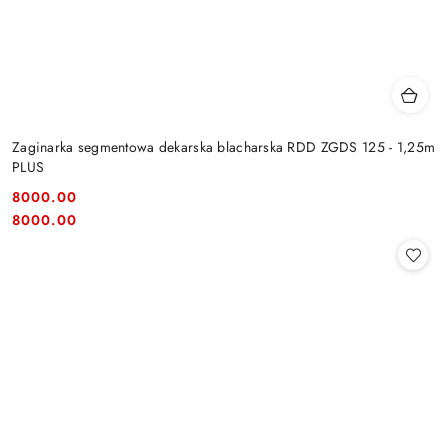
Zaginarka segmentowa dekarska blacharska RDD ZGDS 125 - 1,25m
PLUS
8000.00
Cena:
Cena:
8000.00