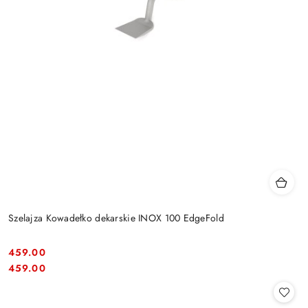
Szelajza Kowadełko dekarskie INOX 100 EdgeFold
459.00
Cena:
Cena:
459.00