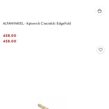
ALFAWINKIEL - Kątownik Ciesielski EdgeFold
458.00
Cena:
Cena:
458.00