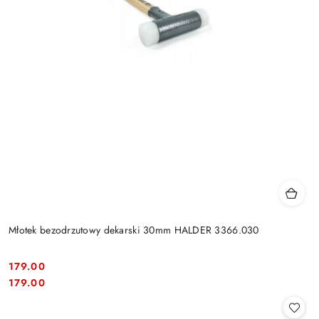
Młotek bezodrzutowy dekarski 30mm HALDER 3366.030
179.00
Cena:
Cena:
179.00