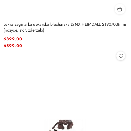
Lekka zaginarka dekarska blacharska LYNX HEIMDALL 2190/0,8mm
(nożyce, stół, zderzaki)
6899.00
Cena:
Cena:
6899.00