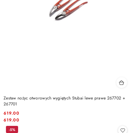
Zestaw nożyc otworowych wygiętych Stubai lewe prawe 267702 +
267701
619.00
Cena:
Cena:
619.00
-5%