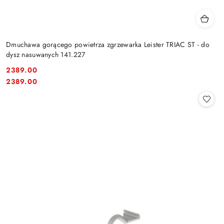
Dmuchawa gorącego powietrza zgrzewarka Leister TRIAC ST - do
dysz nasuwanych 141.227
2389.00
Cena:
Cena:
2389.00