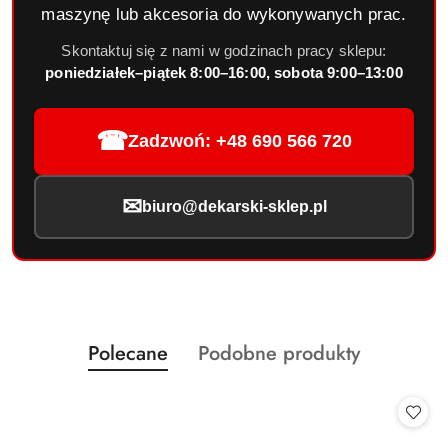
maszynę lub akcesoria do wykonywanych prac.
Skontaktuj się z nami w godzinach pracy sklepu:
poniedziałek–piątek 8:00–16:00, sobota 9:00–13:00
☎
Zadzwoń: +48 690 566 720
✉
biuro@dekarski-sklep.pl
Produkty
Produkty
Polecane
Podobne produkty
Pomiń karuzelę produktów
o
o
statusie:
statusie: