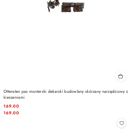
Ottensten pas monterski dekarski budowlany skórzany narzędziowy z
kieszeniami
169.00
Cena:
Cena:
169.00