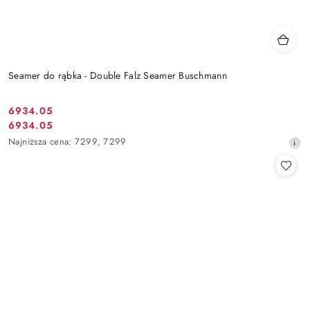
Seamer do rąbka - Double Falz Seamer Buschmann
6934.05
Cena
6934.05
Cena
promocyjna:
Najniższa
Najniższa cena:
7299
,
7299
promocyjna:
cena
z
30
dni
przed
obniżką