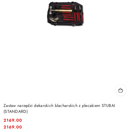
Zastaw narzędzi dekarskich blacharskich z plecakiem STUBAI
(STANDARD)
2169.00
Cena:
Cena:
2169.00