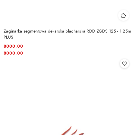
Zaginarka segmentowa dekarska blacharska RDD ZGDS 125 - 1,25m
PLUS
8000.00
Cena:
Cena:
8000.00