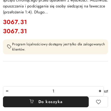
sprzętu chroniącego przed upadkiem z wysokości. Możliwość
opuszczania i podciągania się osoby siedzącej na ławeczce
(przełożenie 1:4). Długo...
cena:
3067.31
3067.31
Cena:
Program lojalnościowy dostępny jest tylko dla zalogowanych
klientów.
Ilość
szt
Do koszyka