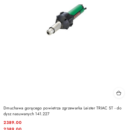
Dmuchawa gorącego powietrza zgrzewarka Leister TRIAC ST - do
dysz nasuwanych 141.227
2389.00
Cena:
Cena:
2389.00