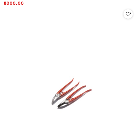
Cena:
Cena:
8000.00