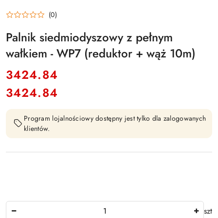
(0)
Palnik siedmiodyszowy z pełnym
wałkiem - WP7 (reduktor + wąż 10m)
cena:
3424.84
3424.84
Cena:
Program lojalnościowy dostępny jest tylko dla zalogowanych
klientów.
Ilość
szt