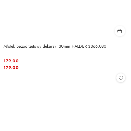
Młotek bezodrzutowy dekarski 30mm HALDER 3366.030
179.00
Cena:
Cena:
179.00