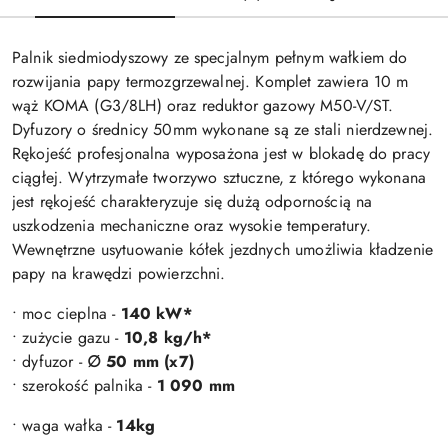
Palnik siedmiodyszowy ze specjalnym pełnym wałkiem do
rozwijania papy termozgrzewalnej. Komplet zawiera 10 m
wąż KOMA (G3/8LH) oraz reduktor gazowy M50-V/ST.
Dyfuzory o średnicy 50mm wykonane są ze stali nierdzewnej.
Rękojeść profesjonalna wyposażona jest w blokadę do pracy
ciągłej. Wytrzymałe tworzywo sztuczne, z którego wykonana
jest rękojeść charakteryzuje się dużą odpornością na
uszkodzenia mechaniczne oraz wysokie temperatury.
Wewnętrzne usytuowanie kółek jezdnych umożliwia kładzenie
papy na krawędzi powierzchni.
• moc cieplna -
140 kW*
• zużycie gazu -
10,8 kg/h*
• dyfuzor -
∅ 50 mm (x7)
• szerokość palnika -
1 090 mm
• waga wałka -
14
kg