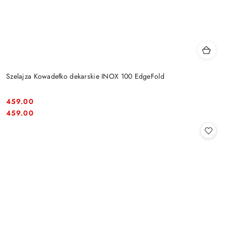
Szelajza Kowadełko dekarskie INOX 100 EdgeFold
459.00
Cena:
Cena:
459.00