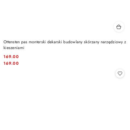
Ottensten pas monterski dekarski budowlany skórzany narzędziowy z
kieszeniami
169.00
Cena:
Cena:
169.00