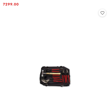
Cena:
Cena:
7299.00