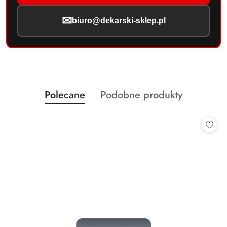
✉
biuro@dekarski-sklep.pl
Produkty
Produkty
Polecane
Podobne produkty
Pomiń karuzelę produktów
o
o
statusie:
statusie: