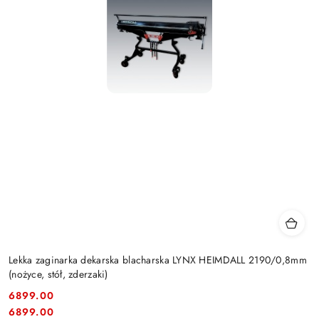
Lekka zaginarka dekarska blacharska LYNX HEIMDALL 2190/0,8mm
(nożyce, stół, zderzaki)
6899.00
Cena:
Cena:
6899.00