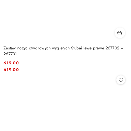
Zestaw nożyc otworowych wygiętych Stubai lewe prawe 267702 +
267701
619.00
Cena:
Cena:
619.00