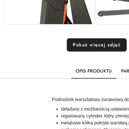
Pokaż więcej zdjęć
OPIS PRODUKTU
PA
Podnośnik warsztatowy żurawiowy d
składany z możliwością ustawieni
regulowany cylinder, który zmnie
metalowe kółka pokryte warstwą 