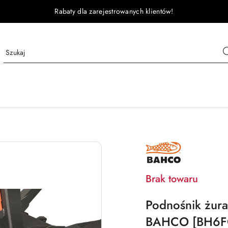
Rabaty dla zarejestrowanych klientów!
BAHCO
Brak towaru
Podnośnik żura
BAHCO [BH6F