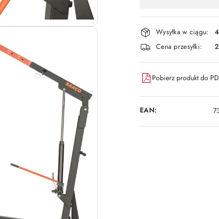
,
płatność
i
Wysyłka w ciągu:
4
dostawa
Cena przesyłki:
Pobierz produkt do P
EAN:
7