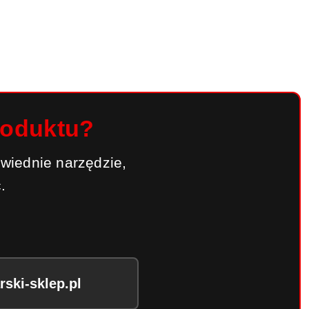
roduktu?
wiednie narzędzie,
.
ski-sklep.pl