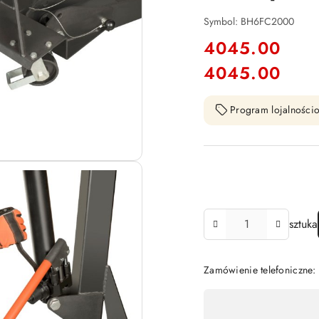
Symbol:
BH6FC2000
cena:
4045.00
4045.00
Cena:
Program lojalnościo
Ilość
sztuka
Zamówienie telefoniczne
Dostępność