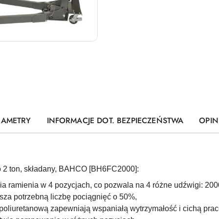
RAMETRY
INFORMACJE DOT. BEZPIECZEŃSTWA
OPINI
o 2 ton, składany, BAHCO [BH6FC2000]:
a ramienia w 4 pozycjach, co pozwala na 4 różne udźwigi: 200
jsza potrzebną liczbę pociągnięć o 50%,
poliuretanową zapewniają wspaniałą wytrzymałość i cichą prac