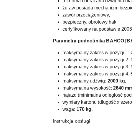
ruchoma i obracana dźwignia uł
żuraw posiada mechanizm bezpi
zawór przeciążeniowy,
bezpieczny, obrotowy hak,
certyfikowany na podstawie 200
Parametry podnośnika BAHCO [B
maksymalny zakres w pozycji 1:
maksymalny zakres w pozycji 2:
maksymalny zakres w pozycji 3:
maksymalny zakres w pozycji 4:
maksymalny udźwig
: 2000 kg,
maksymalna wysokość:
2640 mm
najazd (minimalna odległość pod
wymiary kartonu (długość x szer
waga
: 170 kg,
Instrukcja obsługi