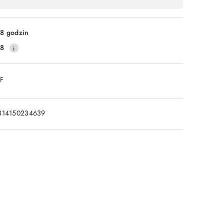
8 godzin
28
DF
314150234639