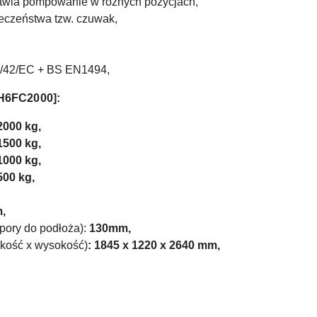
atwia pompowanie w różnych pozycjach,
eczeństwa tzw. czuwak,
6/42/EC + BS EN1494,
H6FC2000]:
2000 kg,
1500 kg,
1000 kg,
500 kg,
,
pory do podłoża):
130mm,
okość x wysokość)
: 1845 x 1220 x 2640 mm,