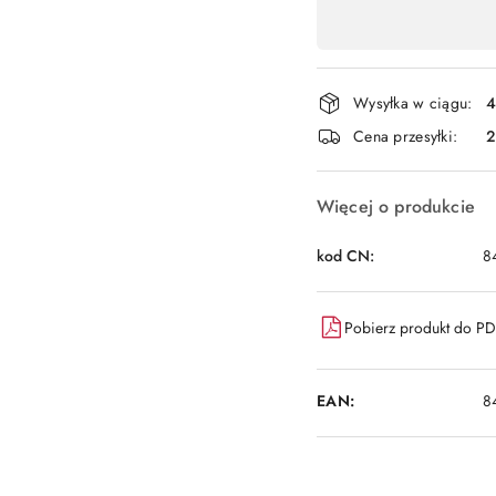
Dostępność
,
płatność
i
Wysyłka w ciągu:
4
dostawa
Cena przesyłki:
Więcej o produkcie
kod CN:
8
Pobierz produkt do P
EAN:
8