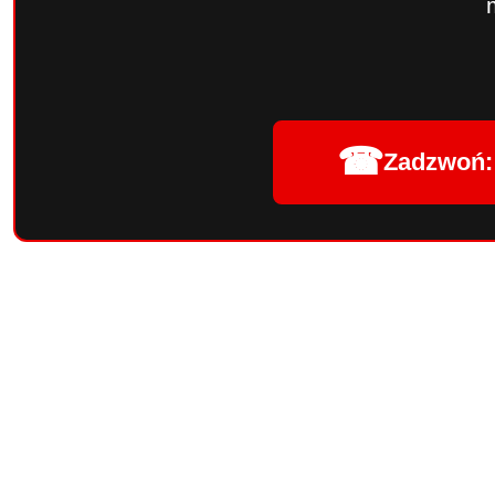
☎
Zadzwoń: 
Pomiń karuzelę produktów