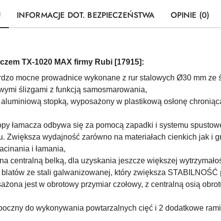
U
INFORMACJE DOT. BEZPIECZEŃSTWA
OPINIE (0)
czem TX-1020 MAX firmy Rubi [
17915
]:
dzo mocne prowadnice wykonane z rur stalowych Ø30 mm ze ś
owymi ślizgami z funkcją samosmarowania,
 aluminiową stopką, wyposażony w plastikową osłonę chroniąc
py łamacza odbywa się za pomocą zapadki i systemu spustoweg
. Zwiększa wydajność zarówno na materiałach cienkich jak i g
cinania i łamania,
 centralną belką, dla uzyskania jeszcze większej wytrzymałośc
blatów ze stali galwanizowanej, który zwiększa STABILNOŚĆ 
żona jest w obrotowy przymiar czołowy, z centralną osią obr
boczny do wykonywania powtarzalnych cięć i
2 dodatkowe rami