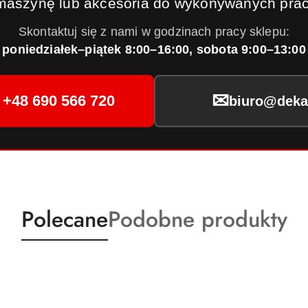
maszynę lub akcesoria do wykonywanych prac
Skontaktuj się z nami w godzinach pracy sklepu:
poniedziałek–piątek 8:00–16:00, sobota 9:00–13:00
✉
+48 690 566 720
biuro@dekar
Produkty
Produkty
Polecane
Podobne produkty
o
o
statusie:
statusie: