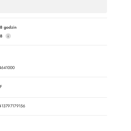
8 godzin
28
4641000
DF
413797179156