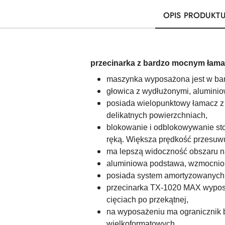
OPIS PRODUKT
przecinarka z bardzo mocnym łama
maszynka wyposażona jest w bar
głowica z wydłużonymi, alumini
posiada wielopunktowy łamacz z
delikatnych powierzchniach,
blokowanie i odblokowywanie sto
ręką. Większa prędkość przesuwu
ma lepszą widoczność obszaru na
aluminiowa podstawa, wzmocniona
posiada system amortyzowanych 
przecinarka TX-1020 MAX wyposa
cięciach po przekątnej,
na wyposażeniu ma ogranicznik 
wielkoformatowych,