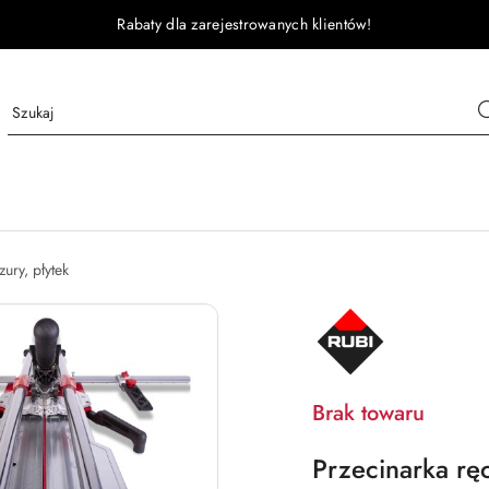
Rabaty dla zarejestrowanych klientów!
ury, płytek
NAZWA
PRODUCENTA:
RUBI
Brak towaru
Przecinarka rę