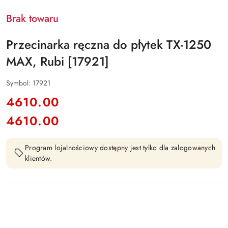
Brak towaru
Przecinarka ręczna do płytek TX-1250
MAX, Rubi [17921]
Symbol:
17921
cena:
4610.00
4610.00
Cena:
Program lojalnościowy dostępny jest tylko dla zalogowanych
klientów.