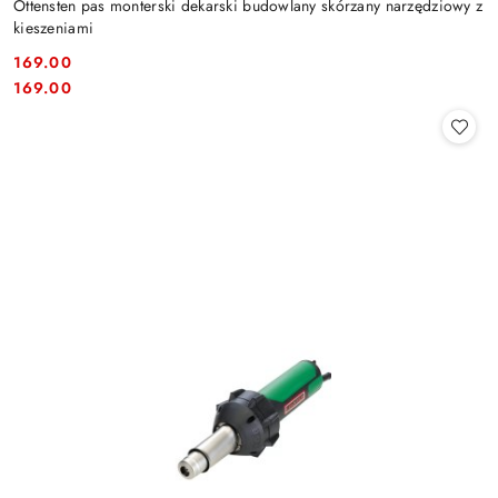
Ottensten pas monterski dekarski budowlany skórzany narzędziowy z
kieszeniami
169.00
Cena:
Cena:
169.00