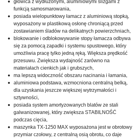
głowica z wydłużonymi, aluminiowymi ślizgami z
funkcją samosmarowania,
posiada wielopunktowy łamacz z aluminiową stopką,
wyposażony w plastikową osłonę chroniącą przed
zostawianiem śladów na delikatnych powierzchniach,
blokowanie i odblokowywanie stopy łamacza odbywa
się za pomocą zapadki i systemu spustowego, który
umożliwia pracę tylko jedną ręką. Większa prędkość
przesuwu. Zwiększa wydajność zarówno na
materiałach cienkich jak i grubszych,
ma lepszą widoczność obszaru nacinania i łamania,
aluminiowa podstawa, wzmocniona centralną belką,
dla uzyskania jeszcze większej wytrzymałości i
sztywności,
posiada system amortyzowanych blatów ze stali
galwanizowanej, który zwiększa STABILNOŚĆ
podczas cięcia,
maszynka TX-1250 MAX wyposażona jest w obrotowy
przymiar czołowy, z centralną osią obrotu, co daje