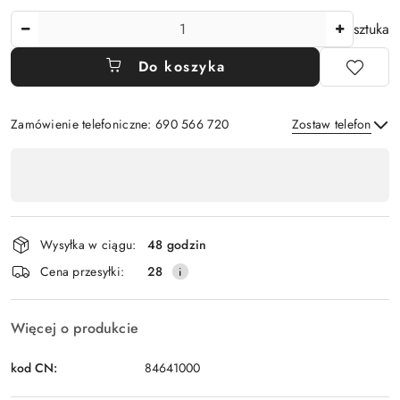
Ilość
sztuka
Do koszyka
Zamówienie telefoniczne: 690 566 720
Zostaw telefon
Dostępność
,
Wyślij
płatność
i
Wysyłka w ciągu:
48 godzin
dostawa
Cena przesyłki:
28
Więcej o produkcie
kod CN:
84641000