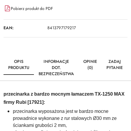
Pobierz produkt do PDF
EAN:
8413797179217
OPIS
INFORMACJE
OPINIE
ZADAJ
PRODUKTU
DOT.
(0)
PYTANIE
BEZPIECZEŃSTWA
przecinarka z bardzo mocnym łamaczem TX-1250 MAX
firmy Rubi [
17921
]:
przecinarka wyposażona jest w bardzo mocne
prowadnice wykonane z rur stalowych Ø30 mm ze
ściankami grubości 2 mm,