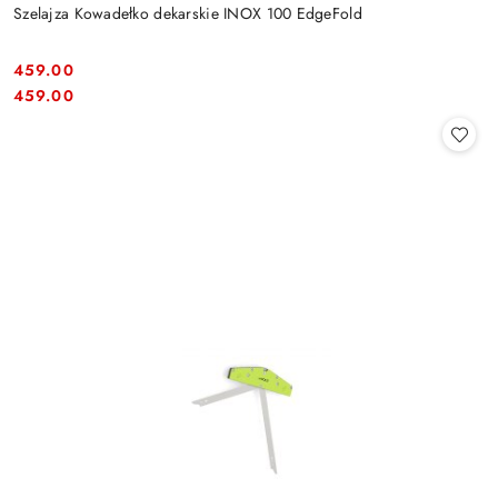
Szelajza Kowadełko dekarskie INOX 100 EdgeFold
459.00
Cena:
Cena:
459.00