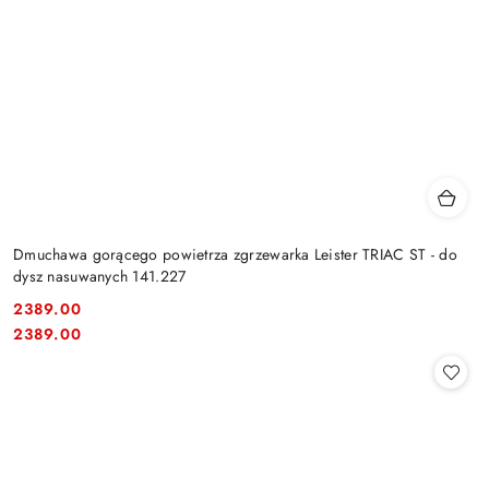
Dmuchawa gorącego powietrza zgrzewarka Leister TRIAC ST - do
dysz nasuwanych 141.227
2389.00
Cena:
Cena:
2389.00