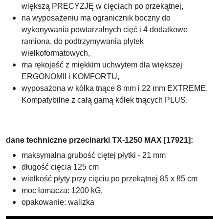
większą PRECYZJĘ w cięciach po przekątnej,
na wyposażeniu ma ogranicznik boczny do
wykonywania powtarzalnych cięć i 4
dodatkowe
ramiona, do podtrzymywania płytek
wielkoformatowych,
ma rękojeść z miękkim uchwytem dla większej
ERGONOMII i KOMFORTU,
wyposażona w kółka tnące 8 mm i 22 mm EXTREME.
Kompatybilne z całą gamą kółek tnących PLUS.
dane techniczne przecinarki TX-1250 MAX [
17921
]:
maksymalna grubość ciętej płytki - 21 mm
długość cięcia 125 cm
wielkość płyty przy cięciu po przekątnej 85 x 85 cm
moc łamacza: 1200 kG,
opakowanie: walizka