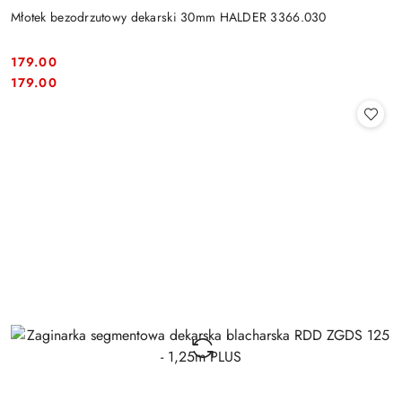
Młotek bezodrzutowy dekarski 30mm HALDER 3366.030
179.00
Cena:
Cena:
179.00