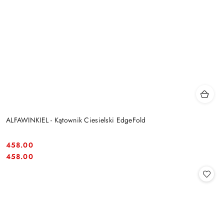
ALFAWINKIEL - Kątownik Ciesielski EdgeFold
458.00
Cena:
Cena:
458.00