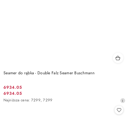
Seamer do rąbka - Double Falz Seamer Buschmann
6934.05
Cena
6934.05
Cena
promocyjna:
Najniższa
Najniższa cena:
7299
,
7299
promocyjna:
cena
z
30
dni
przed