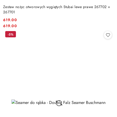
Zestaw nożyc otworowych wygiętych Stubai lewe prawe 267702 +
267701
619.00
Cena:
Cena:
619.00
-5%