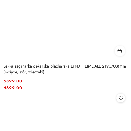
Lekka zaginarka dekarska blacharska LYNX HEIMDALL 2190/0,8mm
(nożyce, stół, zderzaki)
6899.00
Cena:
Cena:
6899.00