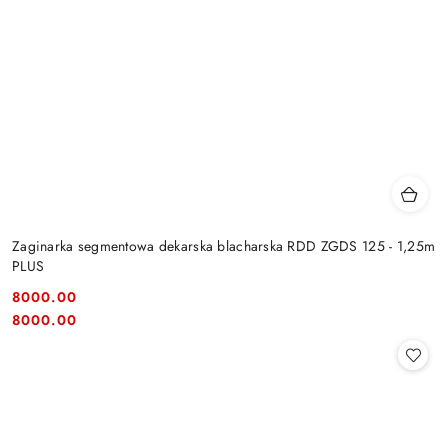
Zaginarka segmentowa dekarska blacharska RDD ZGDS 125 - 1,25m
PLUS
8000.00
Cena:
Cena:
8000.00