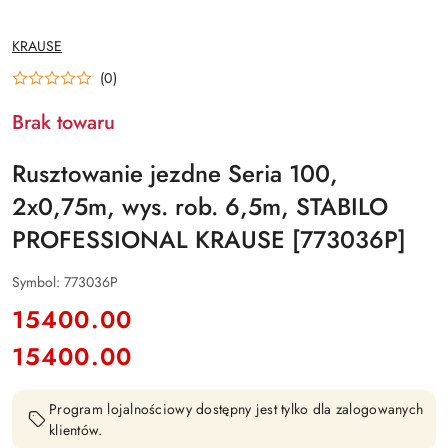
NAZWA
KRAUSE
PRODUCENTA:
(0)
Brak towaru
Rusztowanie jezdne Seria 100,
2x0,75m, wys. rob. 6,5m, STABILO
PROFESSIONAL KRAUSE [773036P]
Symbol:
773036P
cena:
15400.00
15400.00
Cena:
Program lojalnościowy dostępny jest tylko dla zalogowanych
klientów.