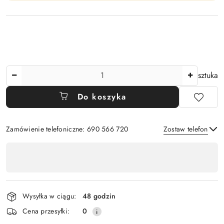
Ilość
sztuka
Do koszyka
Zamówienie telefoniczne: 690 566 720
Zostaw telefon
Dostępność
,
Wyślij
płatność
i
Wysyłka w ciągu:
48 godzin
dostawa
Cena przesyłki:
0