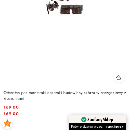
Ottensten pas monterski dekarski budowlany skórzany narzędziowy z
kieszeniami
169.00
Cena:
Cena:
169.00
Zaufany Sklep
Potwierdzono przez:
Trustindex