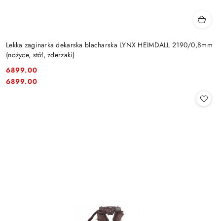
Lekka zaginarka dekarska blacharska LYNX HEIMDALL 2190/0,8mm
(nożyce, stół, zderzaki)
6899.00
Cena:
Cena:
6899.00