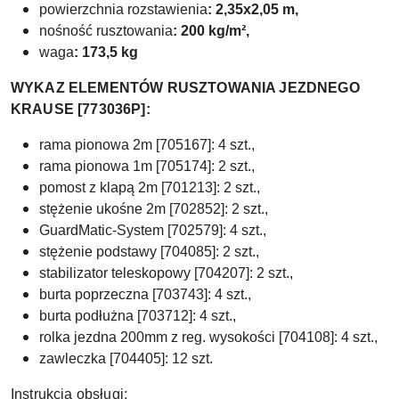
powierzchnia rozstawienia
: 2,35x2,05 m,
nośność rusztowania
: 200 kg/m²,
waga
: 173,5 kg
WYKAZ ELEMENTÓW RUSZTOWANIA JEZDNEGO
KRAUSE [773036P]:
rama pionowa 2m [705167]: 4 szt.,
rama pionowa 1m [705174]: 2 szt.,
pomost z klapą 2m [701213]: 2 szt.,
stężenie ukośne 2m [702852]: 2 szt.,
GuardMatic-System [702579]: 4 szt.,
stężenie podstawy [704085]: 2 szt.,
stabilizator teleskopowy [704207]: 2 szt.,
burta poprzeczna [703743]: 4 szt.,
burta podłużna [703712]: 4 szt.,
rolka jezdna 200mm z reg. wysokości [704108]: 4 szt.,
zawleczka [704405]: 12 szt.
Instrukcja obsługi: