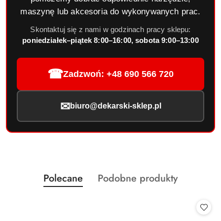
maszynę lub akcesoria do wykonywanych prac.
Skontaktuj się z nami w godzinach pracy sklepu:
poniedziałek–piątek 8:00–16:00, sobota 9:00–13:00
☎
Zadzwoń: +48 690 566 720
✉
biuro@dekarski-sklep.pl
Produkty
Produkty
Polecane
Podobne produkty
Pomiń karuzelę produktów
o
o
statusie:
statusie: