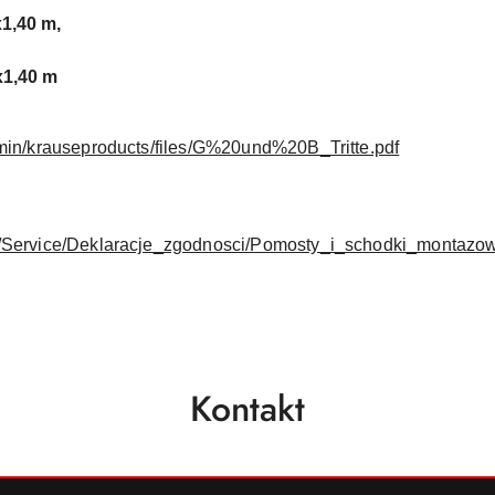
x1,40 m,
x1,40 m
dmin/krauseproducts/files/G%20und%20B_Tritte.pdf
pl/Service/Deklaracje_zgodnosci/Pomosty_i_schodki_monta
Kontakt