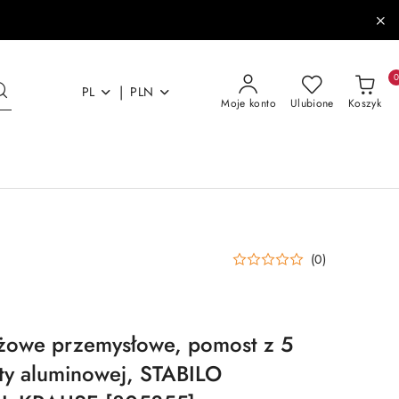
|
PL
PLN
Moje konto
Ulubione
Koszyk
(0)
żowe przemysłowe, pomost z 5
aty aluminowej, STABILO