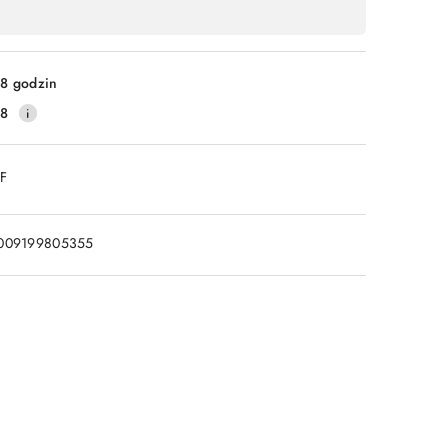
8 godzin
28
DF
009199805355