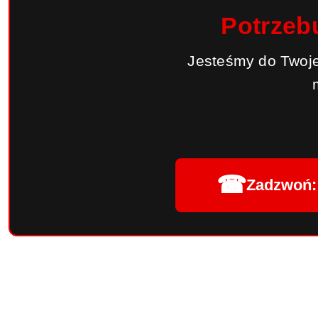
Potrzeb
Jesteśmy do Twoje
☎
Zadzwoń: 
Pomiń karuzelę produktów