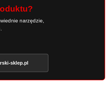
roduktu?
wiednie narzędzie,
.
ski-sklep.pl