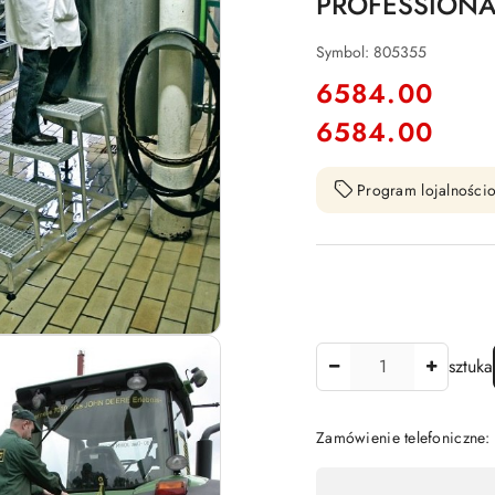
PROFESSIONA
Symbol:
805355
cena:
6584.00
6584.00
Cena:
Program lojalnościo
Ilość
sztuka
Zamówienie telefoniczne
Dostępność