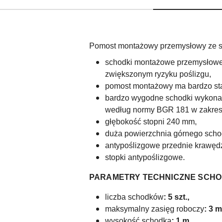
Pomost montażowy przemysłowy ze s
schodki montażowe przemysłowe 
zwiększonym ryzyku poślizgu,
pomost montażowy ma bardzo stab
bardzo wygodne schodki wykonan
według normy BGR 181 w zakresi
głębokość stopni 240 mm,
duża powierzchnia górnego sch
antypoślizgowe przednie krawędzi
stopki antypoślizgowe.
PARAMETRY TECHNICZNE SCHO
liczba schodków
: 5 szt.,
maksymalny zasięg roboczy
: 3 m
wysokość schodka
: 1 m,