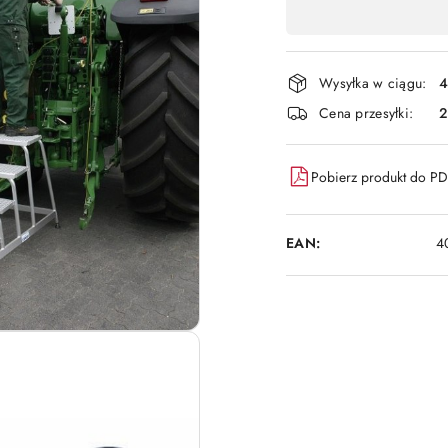
,
płatność
i
Wysyłka w ciągu:
4
dostawa
Cena przesyłki:
Pobierz produkt do P
EAN:
4