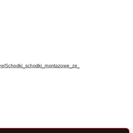
zowe/Schodki_schodki_montazowe_ze_stopn_01.pdf