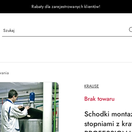
Rabaty dla zarejestrowanych klientów!
wania
NAZWA
KRAUSE
PRODUCENTA:
Brak towaru
Schodki monta
stopniami z kr