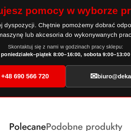
ujesz pomocy w wyborze p
j dyspozycji. Chętnie pomożemy dobrać odpo
maszynę lub akcesoria do wykonywanych prac
Skontaktuj się z nami w godzinach pracy sklepu:
poniedziałek–piątek 8:00–16:00, sobota 9:00–13:00
✉
+48 690 566 720
biuro@dekar
Produkty
Produkty
Polecane
Podobne produkty