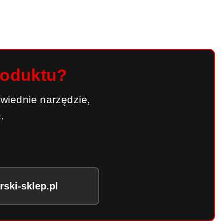
roduktu?
wiednie narzędzie,
.
ski-sklep.pl