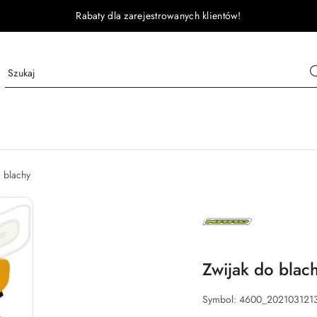
Rabaty dla zarejestrowanych klientów!
o blachy
MAAD
Zwijak do blac
Symbol:
4600_202103121