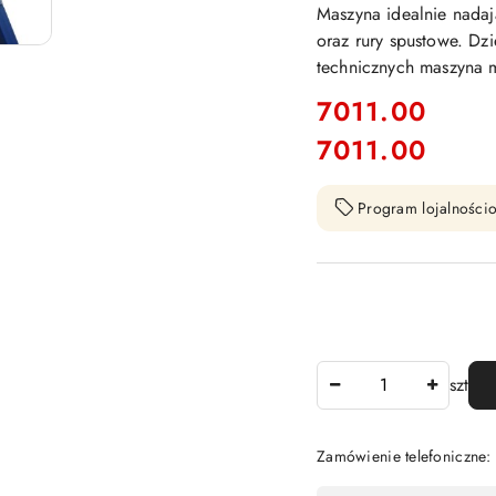
Maszyna idealnie nadaj
oraz rury spustowe. Dz
technicznych maszyna m
cena:
7011.00
7011.00
Cena:
Program lojalnościo
Ilość
szt
Zamówienie telefoniczne