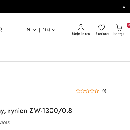
|
PL
PLN
Moje konto
Ulubione
Koszyk
(0)
hy, rynien ZW-1300/0.8
33015