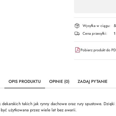
Dostępność
,
płatność
i
Wysyłka w ciągu:
5
dostawa
Cena przesyłki:
Pobierz produkt do P
OPIS PRODUKTU
OPINIE (0)
ZADAJ PYTANIE
 dekarskich takich jak rynny dachowe oraz rury spustowe. Dzięki
yć użytkowana przez wiele lat bez awarii.