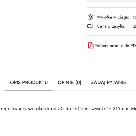
płatność
i
Wysyłka w ciągu:
t
dostawa
Cena przesyłki:
Pobierz produkt do P
OPIS PRODUKTU
OPINIE (0)
ZADAJ PYTANIE
 o regulowanej szerokości od 50 do 160 cm, wysokość 215 cm. 