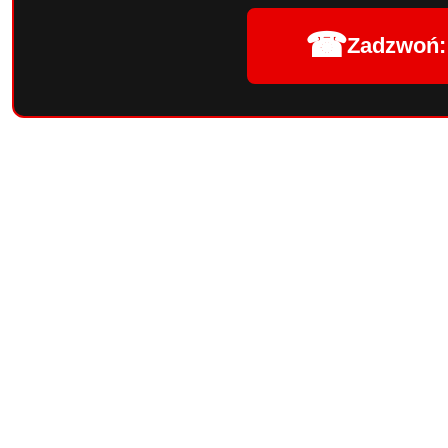
☎
Zadzwoń: 
Pomiń karuzelę produktów