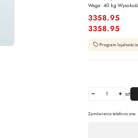
Waga: 40 kg Wysokość
cena:
3358.95
3358.95
Cena:
Program lojalnościo
Ilość
szt
Zamówienie telefoniczne
Dostępność
,