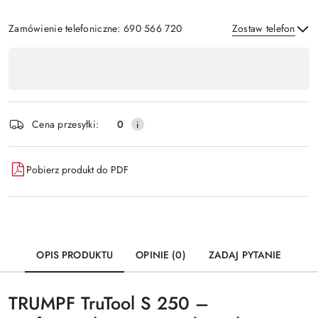
Zamówienie telefoniczne: 690 566 720
Zostaw telefon
Dostępność
,
Wyślij
płatność
i
Cena przesyłki:
0
dostawa
Pobierz produkt do PDF
OPIS PRODUKTU
OPINIE (0)
ZADAJ PYTANIE
TRUMPF TruTool S 250 –