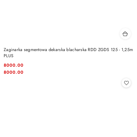
Zaginarka segmentowa dekarska blacharska RDD ZGDS 125 - 1,25m
PLUS
8000.00
Cena:
Cena:
8000.00