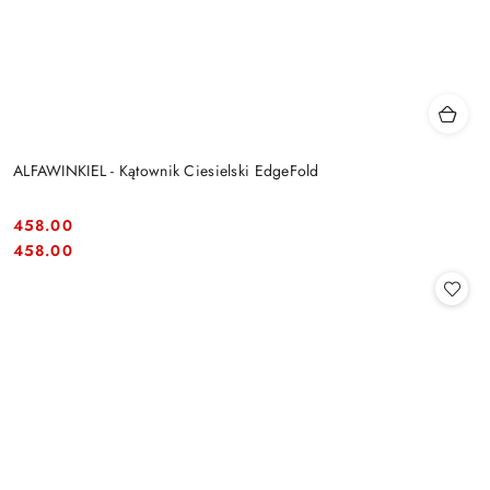
ALFAWINKIEL - Kątownik Ciesielski EdgeFold
458.00
Cena:
Cena:
458.00