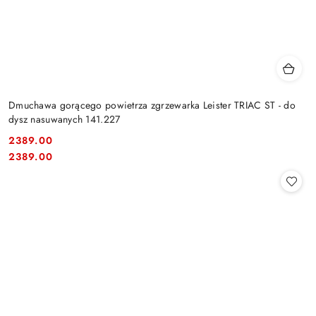
Dmuchawa gorącego powietrza zgrzewarka Leister TRIAC ST - do
dysz nasuwanych 141.227
2389.00
Cena:
Cena:
2389.00