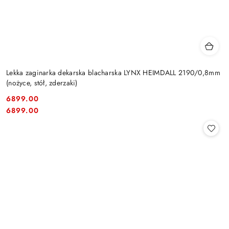
Lekka zaginarka dekarska blacharska LYNX HEIMDALL 2190/0,8mm
(nożyce, stół, zderzaki)
6899.00
Cena:
Cena:
6899.00