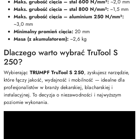
Maks. grubość cięcia – stal 600 N/mm²:
~2,0 mm
Maks. grubość cięcia – stal 800 N/mm²:
~1,5 mm
Maks. grubość cięcia – aluminium 250 N/mm²:
~3,0 mm
Minimalny promień cięcia:
20 mm
Masa (z akumulatorem):
~2,6 kg
Dlaczego warto wybrać TruTool S
250?
Wybierając
TRUMPF TruTool S 250
, zyskujesz narzędzie,
które łączy jakość, wydajność i mobilność — idealne dla
profesjonalistów w branży dekarskiej, blacharskiej i
instalacyjnej. To decyzja o niezawodności i najwyższym
poziomie wykonania.