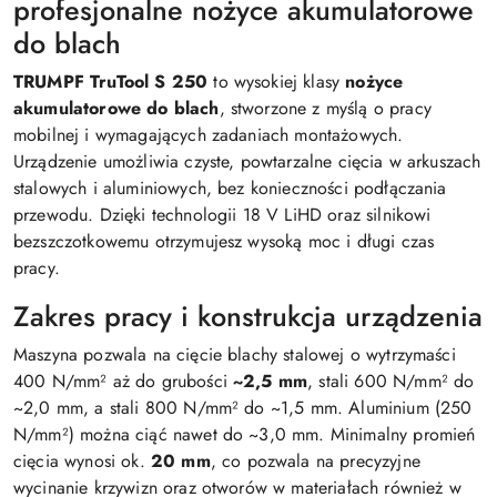
profesjonalne nożyce akumulatorowe
do blach
TRUMPF TruTool S 250
to wysokiej klasy
nożyce
akumulatorowe do blach
, stworzone z myślą o pracy
mobilnej i wymagających zadaniach montażowych.
Urządzenie umożliwia czyste, powtarzalne cięcia w arkuszach
stalowych i aluminiowych, bez konieczności podłączania
przewodu. Dzięki technologii 18 V LiHD oraz silnikowi
bezszczotkowemu otrzymujesz wysoką moc i długi czas
pracy.
Zakres pracy i konstrukcja urządzenia
Maszyna pozwala na cięcie blachy stalowej o wytrzymaści
400 N/mm² aż do grubości
~2,5 mm
, stali 600 N/mm² do
~2,0 mm, a stali 800 N/mm² do ~1,5 mm. Aluminium (250
N/mm²) można ciąć nawet do ~3,0 mm. Minimalny promień
cięcia wynosi ok.
20 mm
, co pozwala na precyzyjne
wycinanie krzywizn oraz otworów w materiałach również w