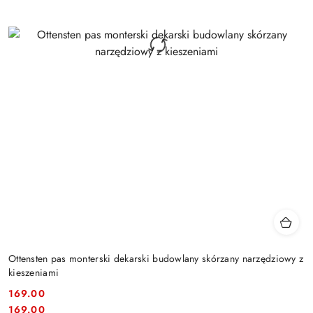
Ottensten pas monterski dekarski budowlany skórzany narzędziowy z
kieszeniami
169.00
Cena:
Cena:
169.00