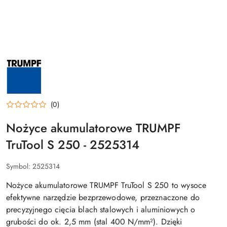
PRODUCENT
TRUMPF
–
NARZĘDZIA
DO
OBRÓBKI
BLACHY,
(0)
PROFESJONALNE
ELEKTRONARZĘDZIA
Nożyce akumulatorowe TRUMPF
DLA
PRZEMYSŁU
I
TruTool S 250 - 2525314
DEKARSTWA
Symbol:
2525314
Nożyce akumulatorowe TRUMPF TruTool S 250 to wysoce
efektywne narzędzie bezprzewodowe, przeznaczone do
precyzyjnego cięcia blach stalowych i aluminiowych o
grubości do ok. 2,5 mm (stal 400 N/mm²). Dzięki