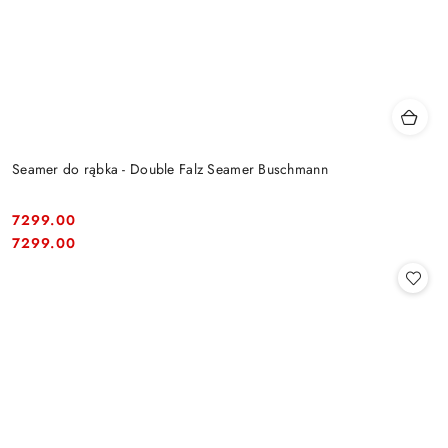
Seamer do rąbka - Double Falz Seamer Buschmann
7299.00
Cena:
Cena:
7299.00