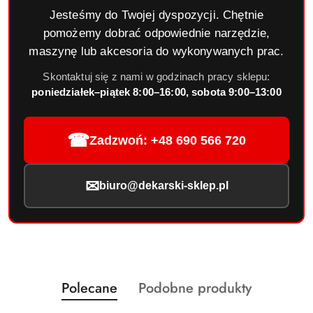
Jesteśmy do Twojej dyspozycji. Chętnie
pomożemy dobrać odpowiednie narzędzie,
maszynę lub akcesoria do wykonywanych prac.
Skontaktuj się z nami w godzinach pracy sklepu:
poniedziałek–piątek 8:00–16:00, sobota 9:00–13:00
☎
Zadzwoń: +48 690 566 720
✉
biuro@dekarski-sklep.pl
Produkty
Produkty
Polecane
Podobne produkty
Pomiń karuzelę produktów
o
o