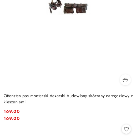
Ottensten pas monterski dekarski budowlany skórzany narzędziowy z
kieszeniami
169.00
Cena:
Cena:
169.00