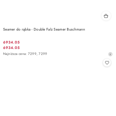
Seamer do rąbka - Double Falz Seamer Buschmann
6934.05
Cena
6934.05
Cena
promocyjna:
Najniższa
Najniższa cena:
7299
,
7299
promocyjna:
cena
z
30
dni
przed
obniżką