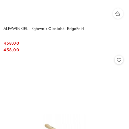
ALFAWINKIEL - Kątownik Ciesielski EdgeFold
458.00
Cena:
Cena:
458.00