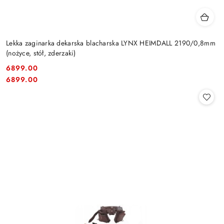
Lekka zaginarka dekarska blacharska LYNX HEIMDALL 2190/0,8mm
(nożyce, stół, zderzaki)
6899.00
Cena:
Cena:
6899.00