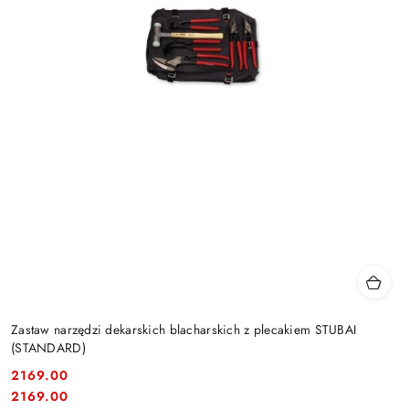
Zastaw narzędzi dekarskich blacharskich z plecakiem STUBAI
(STANDARD)
2169.00
Cena:
Cena:
2169.00