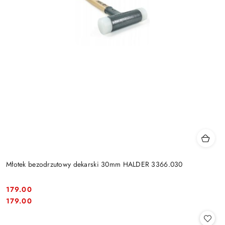
Młotek bezodrzutowy dekarski 30mm HALDER 3366.030
179.00
Cena:
Cena:
179.00