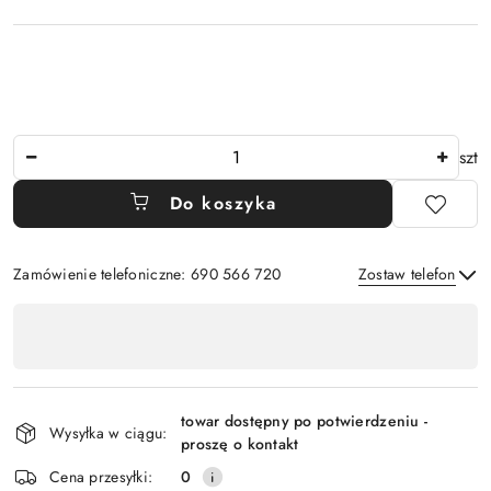
Ilość
szt
Do koszyka
Zamówienie telefoniczne: 690 566 720
Zostaw telefon
Dostępność
,
Wyślij
płatność
i
towar dostępny po potwierdzeniu -
Wysyłka w ciągu:
dostawa
proszę o kontakt
Cena przesyłki:
0