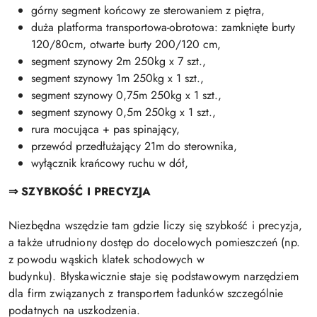
górny segment końcowy ze sterowaniem z piętra,
duża platforma transportowa-obrotowa: zamknięte burty
120/80cm, otwarte burty 200/120 cm,
segment szynowy 2m 250kg x 7 szt.,
segment szynowy 1m 250kg x 1 szt.,
segment szynowy 0,75m 250kg x 1 szt.,
segment szynowy 0,5m 250kg x 1 szt.,
rura mocująca + pas spinający,
przewód przedłużający 21m do sterownika,
wyłącznik krańcowy ruchu w dół,
⇒ SZYBKOŚĆ I PRECYZJA
Niezbędna wszędzie tam gdzie liczy się szybkość i precyzja,
a także utrudniony dostęp do docelowych pomieszczeń (np.
z powodu wąskich klatek schodowych w
budynku). Błyskawicznie staje się podstawowym narzędziem
dla firm związanych z transportem ładunków szczególnie
podatnych na uszkodzenia.