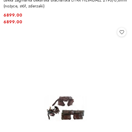
Lekka zaginarka dekarska blacharska LYNX HEIMDALL 2190/0,8mm
(nożyce, stół, zderzaki)
6899.00
Cena:
Cena:
6899.00