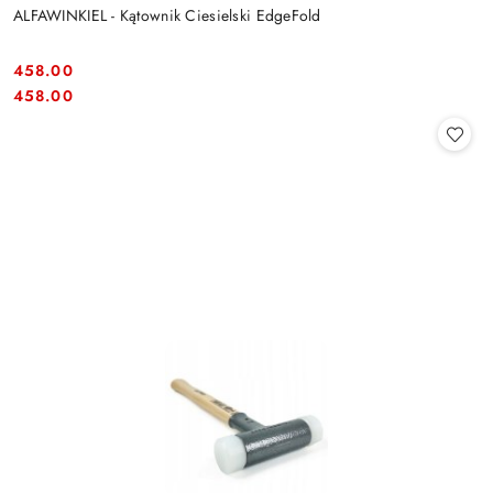
ALFAWINKIEL - Kątownik Ciesielski EdgeFold
458.00
Cena:
Cena:
458.00