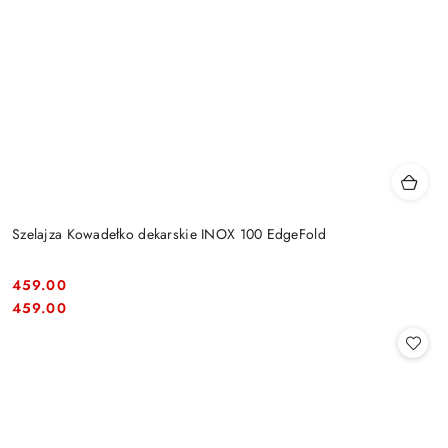
Szelajza Kowadełko dekarskie INOX 100 EdgeFold
459.00
Cena:
Cena:
459.00