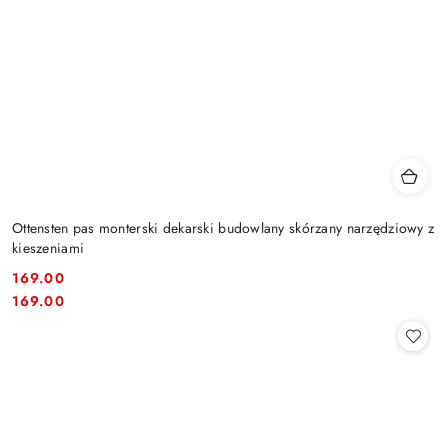
Ottensten pas monterski dekarski budowlany skórzany narzędziowy z
kieszeniami
169.00
Cena:
Cena:
169.00