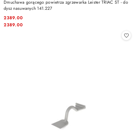
Dmuchawa gorącego powietrza zgrzewarka Leister TRIAC ST - do
dysz nasuwanych 141.227
2389.00
Cena:
Cena:
2389.00