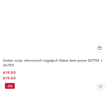
Zestaw nożyc otworowych wygiętych Stubai lewe prawe 267702 +
267701
619.00
Cena:
Cena:
619.00
-5%