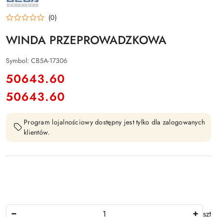
(0)
WINDA PRZEPROWADZKOWA
Symbol:
CB5A-17306
cena:
50643.60
50643.60
Cena:
Program lojalnościowy dostępny jest tylko dla zalogowanych
klientów.
Ilość
szt