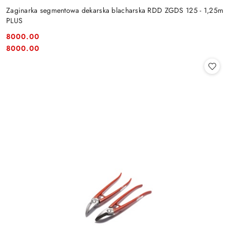
Zaginarka segmentowa dekarska blacharska RDD ZGDS 125 - 1,25m
PLUS
8000.00
Cena:
Cena:
8000.00