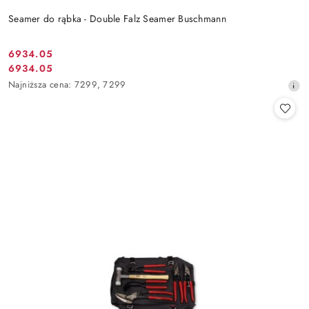
Seamer do rąbka - Double Falz Seamer Buschmann
6934.05
Cena
6934.05
Cena
promocyjna:
Najniższa
Najniższa cena:
7299
,
7299
promocyjna:
cena
z
30
dni
przed
obniżką