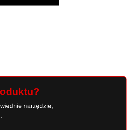
roduktu?
wiednie narzędzie,
.