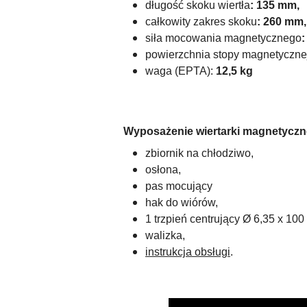
długość skoku wiertła
: 135 mm,
całkowity zakres skoku
: 260 mm,
siła mocowania magnetycznego
:
powierzchnia stopy magnetyczne
waga (EPTA):
12,5 kg
Wyposażenie wiertarki magnetyczn
zbiornik na chłodziwo,
osłona,
pas mocujący
hak do wiórów,
1 trzpień centrujący Ø 6,35 x 10
walizka,
instrukcja obsługi
.