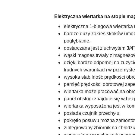
Elektryczna wiertarka na stopie m
elektryczna 1-biegowa wiertarka
bardzo duży zakres skoków umożl
pogłębianie,
dostarczana jest z uchwytem
3/4
wąski magnes trwały z magneso
dzięki bardzo odpornej na zużyci
trudnych warunkach w przemyśle 
wysoka stabilność prędkości obr
pamięć prędkości obrotowej zape
wiertarka może pracować na obro
panel obsługi znajduje się w bez
wiertarka wyposażona jest w ko
posiada czujnik przechyłu,
pokrętło posuwu można zamontow
zintegrowany zbiornik na chłodzi
wyposażona w wyłącznik ochron