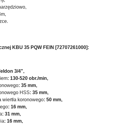
narzędziowo,
4m,
zce.
tycznej KBU 35 PQW
FEIN [72707261000]:
eldon 3/4"
,
niem
: 130-520 obr./min,
ronowego
: 35 mm,
oronowego HSS
: 35 mm,
 wiertła koronowego
: 50 mm,
tego
: 16 mm,
a
: 31 mm,
ia
: 16 mm,