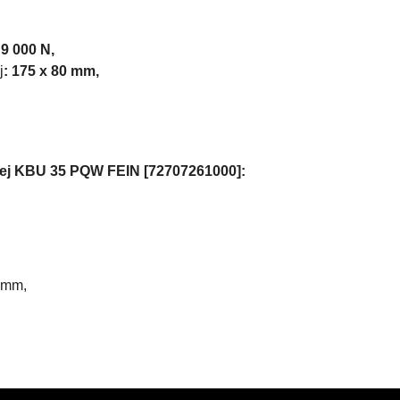
 9 000 N,
j
: 175 x 80 mm,
ej
KBU 35 PQW
FEIN [72707261000]:
0 mm
,