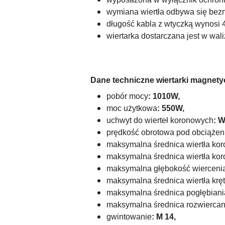
wymiana wiertła odbywa się bez
długość kabla z wtyczką wynosi 
wiertarka dostarczana jest w wali
Dane techniczne wiertarki magne
pobór mocy
: 1010W,
moc użytkowa
: 550W,
uchwyt do wierteł koronowych
:
W
prędkość obrotowa pod obciąże
maksymalna średnica wiertła ko
maksymalna średnica wiertła k
maksymalna głębokość wiercenia
maksymalna średnica wiertła krę
maksymalna średnica pogłębiani
maksymalna średnica rozwiercan
gwintowanie
: M 14,