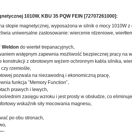
agnetycznej 1010W,
KBU 35 PQW
FEIN [72707261000]:
 na stopie magnetycznej, wyposażona w silnik o mocy 1010W z e
iwia uniwersalne zastosowanie: wiercenie rdzeniowe, wiertłem 
" Weldon
do wierteł trepanacyjnych,
waniem wstępnym zapewnia możliwość bezpiecznej pracy na 
e konstrukcji
z obrotowym wężem ochronnym kabla silnika, wier
czy rzemiośle,
otowej pozwala na niezawodną i ekonomiczną pracę,
wnia funkcja "Memory Function",
tach prawych i lewych,
pośrednim zasięgu wzroku i jest prosty w obsłudze, co eliminu
mfortowy wskaźnik siły mocowania magnesu,
ać po obu stronach,
wo,
ny,