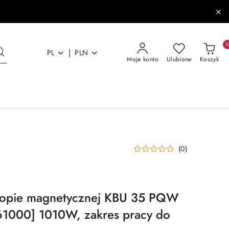
|
PL
PLN
Moje konto
Ulubione
Koszyk
(0)
stopie magnetycznej KBU 35 PQW
1000] 1010W, zakres pracy do