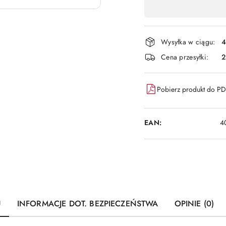
,
płatność
i
Wysyłka w ciągu:
4
dostawa
Cena przesyłki:
Pobierz produkt do P
EAN:
4
U
INFORMACJE DOT. BEZPIECZEŃSTWA
OPINIE (0)