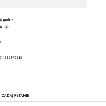
8 godzin
28
DF
014586890548
ZADAJ PYTANIE