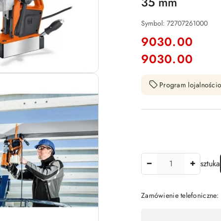
35 mm
Symbol:
72707261000
cena:
9030.00
9030.00
Cena:
Program lojalnościo
Ilość
sztuka
Zamówienie telefoniczne
Dostępność