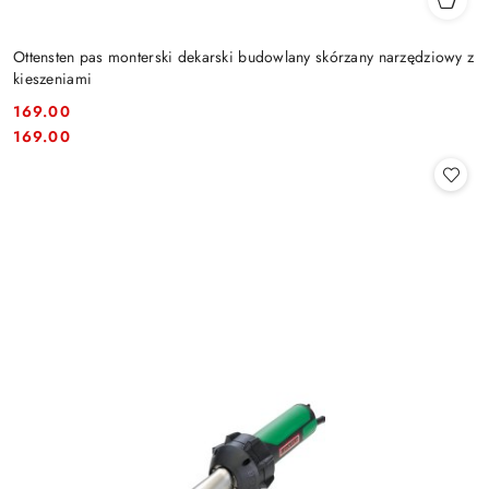
Ottensten pas monterski dekarski budowlany skórzany narzędziowy z
kieszeniami
169.00
Cena:
Cena:
169.00