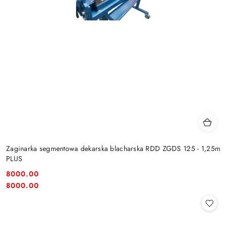
Zaginarka segmentowa dekarska blacharska RDD ZGDS 125 - 1,25m
PLUS
8000.00
Cena:
Cena:
8000.00