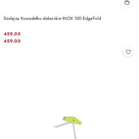
Szelajza Kowadełko dekarskie INOX 100 EdgeFold
459.00
Cena:
Cena:
459.00