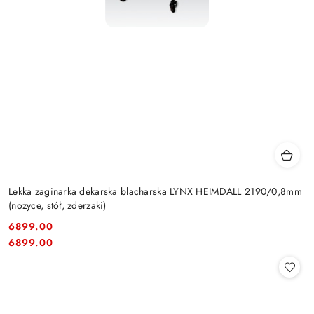
Lekka zaginarka dekarska blacharska LYNX HEIMDALL 2190/0,8mm
(nożyce, stół, zderzaki)
6899.00
Cena:
Cena:
6899.00