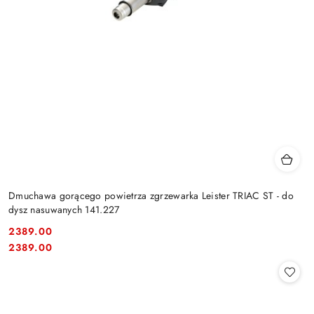
Dmuchawa gorącego powietrza zgrzewarka Leister TRIAC ST - do
dysz nasuwanych 141.227
2389.00
Cena:
Cena:
2389.00