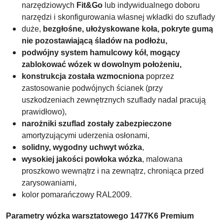
narzędziowych
Fit&Go
lub indywidualnego doboru
narzędzi i skonfigurowania własnej wkładki do szuflady
duże,
bezgłośne, ułożyskowane koła, pokryte gumą
nie pozostawiającą śladów na podłożu,
podwójny system hamulcowy kół, mogący
zablokować wózek w dowolnym położeniu,
konstrukcja została wzmocniona
poprzez
zastosowanie podwójnych ścianek (przy
uszkodzeniach zewnętrznych szuflady nadal pracują
prawidłowo),
narożniki szuflad zostały zabezpieczone
amortyzującymi uderzenia osłonami,
solidny, wygodny uchwyt wózka
,
wysokiej jakości powłoka wózka
, malowana
proszkowo wewnątrz i na zewnątrz, chroniąca przed
zarysowaniami,
kolor pomarańczowy RAL2009.
Parametry wózka warsztatowego
1477K6 Premium