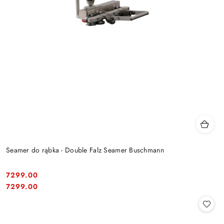
Seamer do rąbka - Double Falz Seamer Buschmann
7299.00
Cena:
Cena:
7299.00