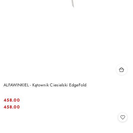
ALFAWINKIEL - Kątownik Ciesielski EdgeFold
458.00
Cena:
Cena:
458.00