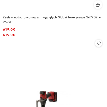
Zestaw nożyc otworowych wygiętych Stubai lewe prawe 267702 +
267701
619.00
Cena:
Cena:
619.00