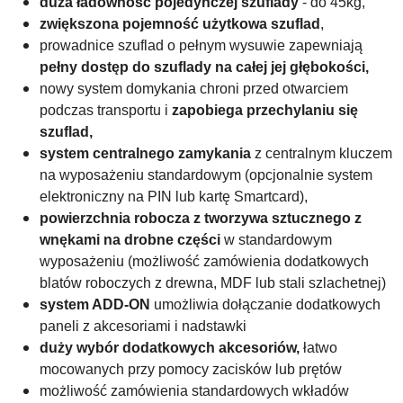
duża ładowność pojedynczej szuflady
- do 45kg,
zwiększona pojemność użytkowa szuflad
,
prowadnice szuflad o pełnym wysuwie zapewniają
pełny dostęp do szuflady na całej jej głębokości,
nowy system domykania chroni przed otwarciem
podczas transportu i
zapobiega przechylaniu się
szuflad,
system centralnego zamykania
z centralnym kluczem
na wyposażeniu standardowym (opcjonalnie system
elektroniczny na PIN lub kartę Smartcard),
powierzchnia robocza z tworzywa sztucznego z
wnękami na drobne części
w standardowym
wyposażeniu (możliwość zamówienia dodatkowych
blatów roboczych z drewna, MDF lub stali szlachetnej)
system ADD-ON
umożliwia dołączanie dodatkowych
paneli z akcesoriami i nadstawki
duży wybór dodatkowych akcesoriów,
łatwo
mocowanych przy pomocy zacisków lub prętów
możliwość zamówienia standardowych wkładów