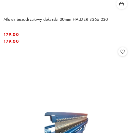
Młotek bezodrzutowy dekarski 30mm HALDER 3366.030
179.00
Cena:
Cena:
179.00