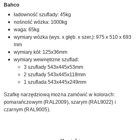
Bahco
ładowność szuflady: 45kg
nośność wózka: 1000kg
waga: 65kg
wymiary wózka (wys. x głęb. x szer.): 975 x 510 x 693
mm
wymiary kół: 125x36mm
wymiary wewnętrzne szuflad:
3 szuflady 543x445x53mm
2 szuflady 543x445x118mm
1 szuflada 543x445x249mm
Szafkę narzędziową można zamówić w kolorach:
pomarańczowym (RAL2009), szarym (RAL9022) i
czarnym (RAL9005).